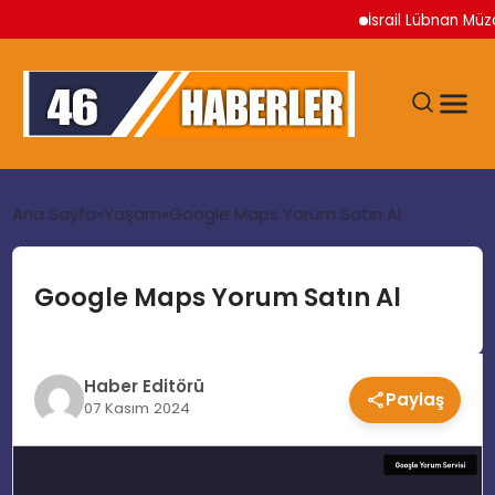
İsrail Lübnan Müzake
ANA SAYFA
Ana Sayfa
Yaşam
Google Maps Yorum Satın Al
GÜNDEM
Google Maps Yorum Satın Al
EKONOMI
Haber Editörü
SIYASET
Paylaş
07 Kasım 2024
TEKNOLOJI