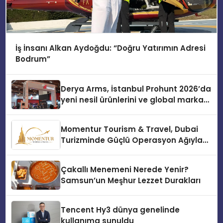
İş İnsanı Alkan Aydoğdu: “Doğru Yatırımın Adresi
Bodrum”
Derya Arms, İstanbul Prohunt 2026’da
yeni nesil ürünlerini ve global marka
vizyonunu sergiledi
Momentur Tourism & Travel, Dubai
Turizminde Güçlü Operasyon Ağıyla
Fark Yaratıyor
Çakallı Menemeni Nerede Yenir?
Samsun’un Meşhur Lezzet Durakları
Tencent Hy3 dünya genelinde
kullanıma sunuldu