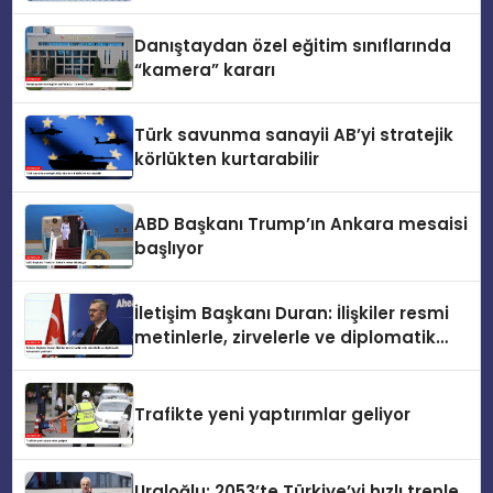
Danıştaydan özel eğitim sınıflarında
“kamera” kararı
Türk savunma sanayii AB’yi stratejik
körlükten kurtarabilir
ABD Başkanı Trump’ın Ankara mesaisi
başlıyor
İletişim Başkanı Duran: İlişkiler resmi
metinlerle, zirvelerle ve diplomatik
temaslarla şekillenir
Trafikte yeni yaptırımlar geliyor
Uraloğlu: 2053’te Türkiye’yi hızlı trenle