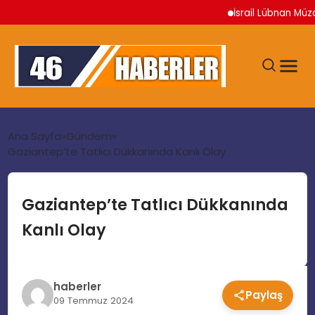
İsrail Lübnan Müzak
ANA SAYFA
Ana Sayfa
Gündem
Gaziantep’te Tatlıcı Dükkanında Kanlı Olay
GÜNDEM
Gaziantep’te Tatlıcı Dükkanında
EKONOMI
Kanlı Olay
SIYASET
haberler
Paylaş
TEKNOLOJI
09 Temmuz 2024