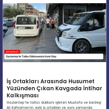
EĞITIM
MAGAZIN
SPOR
YAŞAM
İş Ortakları Arasında Husumet
Yüzünden Çıkan Kavgada İntihar
Kalkışması
Gaziantep’te tatlıcı dükkanı işleten Mustafa ve kardeşi
Ali Kahraman’ın, eski iş ortakları ve aynı zamanda