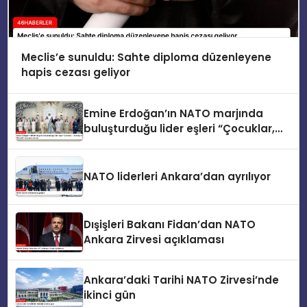
Meclis’e sunuldu: Sahte diploma düzenleyene
hapis cezası geliyor
Emine Erdoğan’ın NATO marjında
buluşturduğu lider eşleri “Çocuklar,
Teknoloji ve Güvenlik” konusunu ele
aldı
NATO liderleri Ankara’dan ayrılıyor
Dışişleri Bakanı Fidan’dan NATO
Ankara Zirvesi açıklaması
Ankara’daki Tarihi NATO Zirvesi’nde
ikinci gün