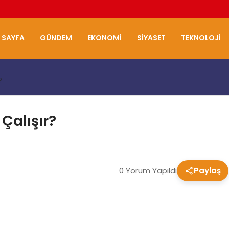
 SAYFA
GÜNDEM
EKONOMI
SIYASET
TEKNOLOJI
?
 Çalışır?
0 Yorum Yapıldı
Paylaş