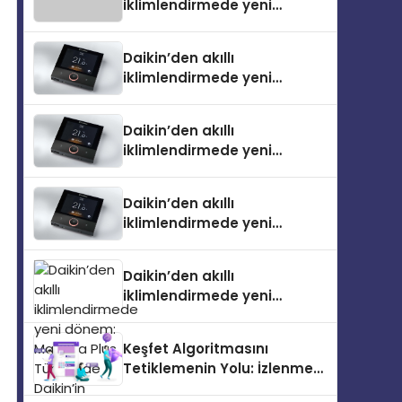
iklimlendirmede yeni
dönem: Madoka Plus
Türkiye’de
Daikin’den akıllı
iklimlendirmede yeni
dönem: Madoka Plus
Türkiye’de
Daikin’den akıllı
iklimlendirmede yeni
dönem: Madoka Plus
Türkiye’de
Daikin’den akıllı
iklimlendirmede yeni
dönem: Madoka Plus
Türkiye’de
Daikin’den akıllı
iklimlendirmede yeni
dönem: Madoka Plus
Türkiye’de Daikin’in kullanıcı
Keşfet Algoritmasını
dostu tasarımıyla öne çıkan
Tetiklemenin Yolu: İzlenme
Madoka ailesinin yeni nesil
ve Kaydetme Etkileşimleri
teknolojilerle donatılmış son