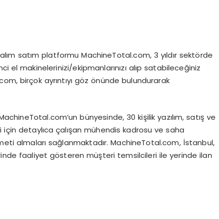
 alım satım platformu MachineTotal.com, 3 yıldır sektörde
nci el makinelerinizi/ekipmanlarınızı alıp satabileceğiniz
com, birçok ayrıntıyı göz önünde bulundurarak
 MachineTotal.com’un bünyesinde, 30 kişilik yazılım, satış ve
i için detaylıca çalışan mühendis kadrosu ve saha
zmeti almaları sağlanmaktadır. MachineTotal.com, İstanbul,
inde faaliyet gösteren müşteri temsilcileri ile yerinde ilan