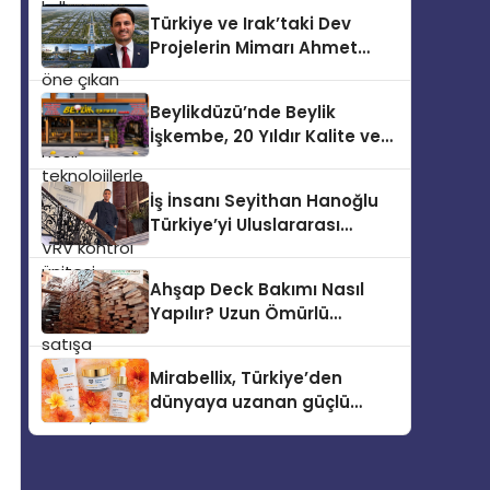
modeli VRV kontrol ünitesi
Türkiye ve Irak’taki Dev
Madoka Plus Türkiye’de
Projelerin Mimarı Ahmet
satışa sunuldu. Tam
Hasan Salim Beyoğlu, 10
dokunmatik ekranı, mobil
Milyon Metrekarelik “Al Yusuf
uygulama desteği ve akıllı
Beylikdüzü’nde Beylik
Holding Industrial City”
sensör entegrasyonu
İşkembe, 20 Yıldır Kalite ve
Projesini Hayata Geçirecek
sayesinde iklimlendirme
Lezzetin Değişmeyen Adresi
sistemlerinin yönetimini
İş İnsanı Seyithan Hanoğlu
daha kolay, konforlu ve
Türkiye’yi Uluslararası
verimli hale getiriyor. Enerji
Arenada Tanıtmayı
verimliliğini artırırken
Hedefliyor
modern yaşam alanlarında
Ahşap Deck Bakımı Nasıl
teknolojiyi estetik ile bulu
Yapılır? Uzun Ömürlü
Kullanım İçin Uzman
Önerileri
Mirabellix, Türkiye’den
dünyaya uzanan güçlü
büyümesini sürdürüyor