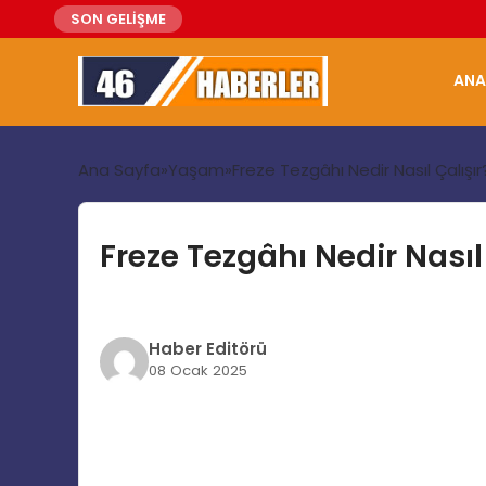
SON GELİŞME
ANA
Ana Sayfa
Yaşam
Freze Tezgâhı Nedir Nasıl Çalışır
Freze Tezgâhı Nedir Nasıl
Haber Editörü
08 Ocak 2025