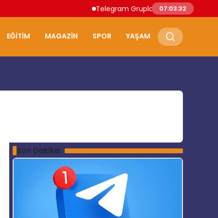
Telegram Grupları ile Doğru Topluluğa Ul
07:03:33
EĞITIM
MAGAZIN
SPOR
YAŞAM
Son Dakika