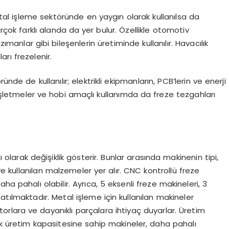
Metal işleme sektöründe en yaygın olarak kullanılsa da
birçok farklı alanda da yer bulur. Özellikle otomotiv
ımanlar gibi bileşenlerin üretiminde kullanılır. Havacılık
rı frezelenir.
nde de kullanılır; elektrikli ekipmanların, PCB’lerin ve enerji
 işletmeler ve hobi amaçlı kullanımda da freze tezgahları
lı olarak değişiklik gösterir. Bunlar arasında makinenin tipi,
 ve kullanılan malzemeler yer alır. CNC kontrollü freze
a pahalı olabilir. Ayrıca, 5 eksenli freze makineleri, 3
atılmaktadır. Metal işleme için kullanılan makineler
orlara ve dayanıklı parçalara ihtiyaç duyarlar. Üretim
ek üretim kapasitesine sahip makineler, daha pahalı