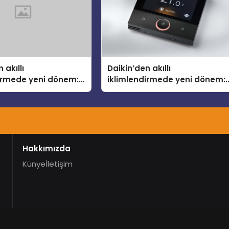
 akıllı
Daikin’den akıllı
dirmede yeni dönem:
iklimlendirmede yeni dönem:
lus Türkiye’de
Madoka Plus Türkiye’de
Hakkımızda
Künye
İletişim