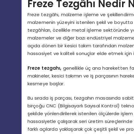
Freze Tezgâhı Nedir N
Freze tezgâhı, malzeme işleme ve şekillendirme
malzemenin yüzeyini istenilen şekil ve boyutta iş
tezgâhları, özellikle metal işleme sektöründe ya
malzemeler ve diğer bazı endüstriyel malzemeler 
açıda dönen bir kesici takım tarafından malze
hassasiyet ve kaliteli sonuçlar elde etmek için i
Freze tezgahı
,
genellikle üç ana hareketten fay
makineler, kesici takımın ve iş parçasının harek
kesmeye başlar.
Bu sırada iş parçası, tezgahın masasında sabitle
birçoğu CNC (Bilgisayarlı Sayısal Kontrol) tekno
şekilde yönlendirilerek istenilen ölçülerde işle
hassasiyetle çalışarak seri üretim süreçlerinde b
farklı açılarda yaklaşarak çok çeşitli şekil ve pro