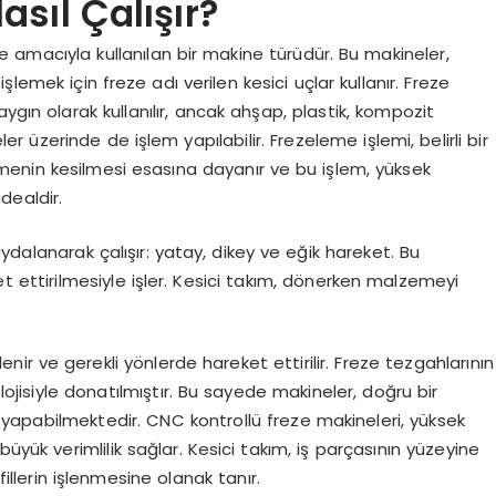
asıl Çalışır?
 amacıyla kullanılan bir makine türüdür. Bu makineler,
lemek için freze adı verilen kesici uçlar kullanır. Freze
ygın olarak kullanılır, ancak ahşap, plastik, kompozit
üzerinde de işlem yapılabilir. Frezeleme işlemi, belirli bir
menin kesilmesi esasına dayanır ve bu işlem, yüksek
dealdir.
dalanarak çalışır: yatay, dikey ve eğik hareket. Bu
et ettirilmesiyle işler. Kesici takım, dönerken malzemeyi
nir ve gerekli yönlerde hareket ettirilir. Freze tezgahlarının
lojisiyle donatılmıştır. Bu sayede makineler, doğru bir
m yapabilmektedir. CNC kontrollü freze makineleri, yüksek
üyük verimlilik sağlar. Kesici takım, iş parçasının yüzeyine
fillerin işlenmesine olanak tanır.