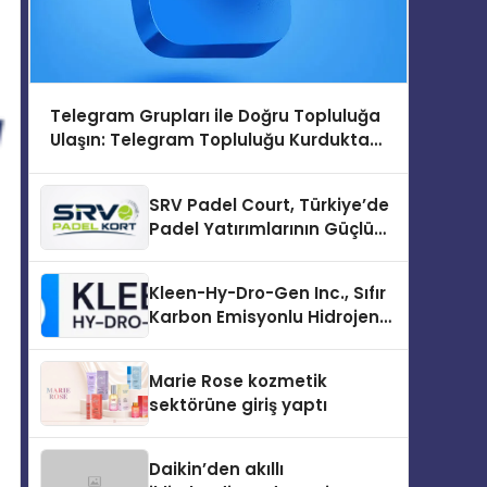
Telegram Grupları ile Doğru Topluluğa
Ulaşın: Telegram Topluluğu Kurduktan
Sonra İlk Adım
SRV Padel Court, Türkiye’de
Padel Yatırımlarının Güçlü
Markası Olmayı Sürdürüyor
Kleen-Hy-Dro-Gen Inc., Sıfır
Karbon Emisyonlu Hidrojen
Isıtma Teknolojisinde ISO ve
TSSA Düzenleyici Onaylarını
Marie Rose kozmetik
Aldı
sektörüne giriş yaptı
Daikin’den akıllı