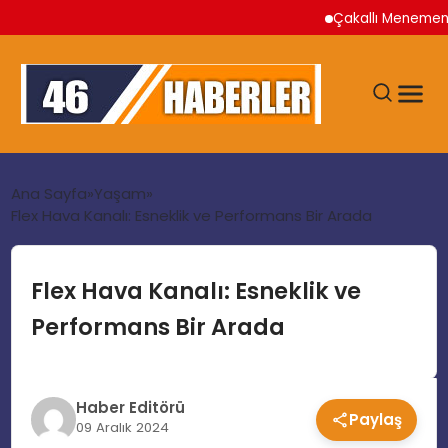
Çakallı Menemeni Ner
ANA SAYFA
Ana Sayfa
Yaşam
Flex Hava Kanalı: Esneklik ve Performans Bir Arada
GÜNDEM
Flex Hava Kanalı: Esneklik ve
EKONOMI
Performans Bir Arada
SIYASET
Haber Editörü
Paylaş
TEKNOLOJI
09 Aralık 2024