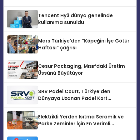
Tencent Hy3 dünya genelinde
kullanıma sunuldu
Mars Türkiye’den “Köpeğini İşe Götür
Haftası” çağrısı
Cesur Packaging, Mısır’daki Üretim
Üssünü Büyütüyor
SRV Padel Court, Türkiye’den
Dünyaya Uzanan Padel Kort
Üretiminde Güvenin Adresi
Elektrikli Yerden Isıtma Seramik ve
Parke Zeminler İçin En Verimli
Çözümler