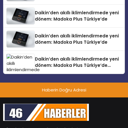
Daikin’den akıllı iklimlendirmede yeni
dönem: Madoka Plus Türkiye’de
Daikin’den akıllı iklimlendirmede yeni
dönem: Madoka Plus Türkiye’de
Daikin’den akıllı iklimlendirmede yeni
dönem: Madoka Plus Türkiye’de
Daikin’in kullanıcı dostu tasarımıyla
öne çıkan Madoka ailesinin yeni nesil
teknolojilerle donatılmış son modeli
Haberin Doğru Adresi
VRV kontrol ünitesi Madoka Plus
Türkiye’de satışa sunuldu. Tam
dokunmatik ekranı, mobil uygulama
desteği ve akıllı sensör entegrasyonu
sayesinde iklimlendirme sistemlerinin
yönetimini daha kolay, konforlu ve