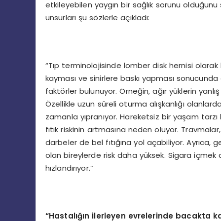
etkileyebilen yaygın bir sağlık sorunu olduğunu
unsurları şu sözlerle açıkladı:
“Tıp terminolojisinde lomber disk hernisi olarak b
kayması ve sinirlere baskı yapması sonucunda 
faktörler bulunuyor. Örneğin, ağır yüklerin yanlış
Özellikle uzun süreli oturma alışkanlığı olanla
zamanla yıpranıyor. Hareketsiz bir yaşam tarzı
fıtık riskinin artmasına neden oluyor. Travmal
darbeler de bel fıtığına yol açabiliyor. Ayrıca, ge
olan bireylerde risk daha yüksek. Sigara içmek
hızlandırıyor.”
“
Hastalığın ilerleyen evrelerinde bacakta k