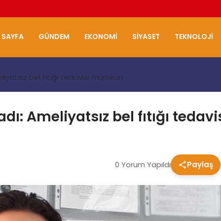
 SAYFA
GÜNDEM
EKONOMI
SIYASET
TEKNOLOJI
eliyatsız bel fıtığı tedavisi mümkün
adı: Ameliyatsız bel fıtığı ted
0 Yorum Yapıldı
Paylaş