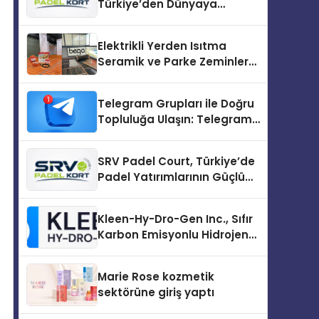
Türkiye’den Dünyaya
Uzanan Padel Kort
Üretiminde Güvenin Adresi
Elektrikli Yerden Isıtma
Seramik ve Parke Zeminler
İçin En Verimli Çözümler
Telegram Grupları ile Doğru
Topluluğa Ulaşın: Telegram
Topluluğu Kurduktan Sonra
İlk Adım
SRV Padel Court, Türkiye’de
Padel Yatırımlarının Güçlü
Markası Olmayı Sürdürüyor
Kleen-Hy-Dro-Gen Inc., Sıfır
Karbon Emisyonlu Hidrojen
Isıtma Teknolojisinde ISO ve
TSSA Düzenleyici Onaylarını
Marie Rose kozmetik
Aldı
sektörüne giriş yaptı