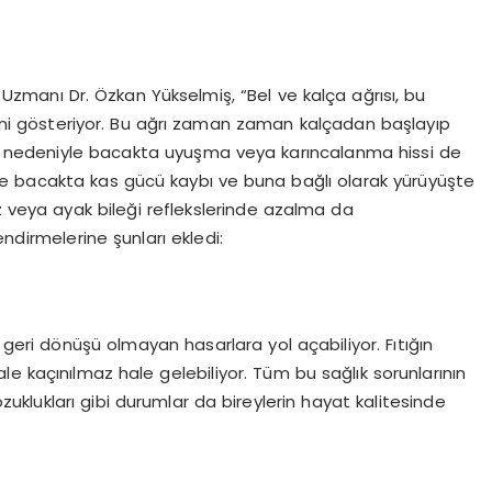
vi Uzmanı Dr. Özkan Yükselmiş, “Bel ve kalça ağrısı, bu
ndini gösteriyor. Bu ağrı zaman zaman kalçadan başlayıp
skı nedeniyle bacakta uyuşma veya karıncalanma hissi de
 ise bacakta kas gücü kaybı ve buna bağlı olarak yürüyüşte
z veya ayak bileği reflekslerinde azalma da
ndirmelerine şunları ekledi:
 ve geri dönüşü olmayan hasarlara yol açabiliyor. Fıtığın
e kaçınılmaz hale gelebiliyor. Tüm bu sağlık sorunlarının
 bozuklukları gibi durumlar da bireylerin hayat kalitesinde