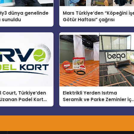
Hy3 dünya genelinde
Mars Türkiye’den “Köpeğini İş
a sunuldu
Götür Haftası” çağrısı
 Court, Türkiye’den
Elektrikli Yerden Isıtma
Uzanan Padel Kort
Seramik ve Parke Zeminler İçi
de Güvenin Adresi
En Verimli Çözümler