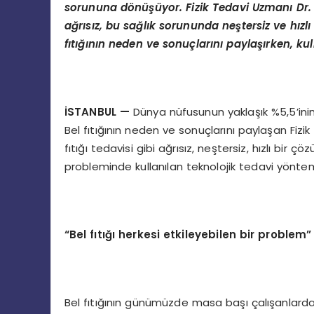
sorununa d
ö
nüşüyor. Fizik Tedavi Uzmanı Dr. Ö
ağrısız, bu sağlık sorununda neştersiz ve hı
fıtığının neden ve sonuçlarını paylaşırken, kul
İSTANBUL
—
Dünya nüfusunun yaklaşık %5,5’inin 
Bel fıtığının neden ve sonuçlarını paylaşan Fizi
fıtığı tedavisi gibi ağrısız, neştersiz, hızlı b
probleminde kullanılan teknolojik tedavi yönteml
“
Bel f
ıtığı herkesi etkileyebilen bir problem”
Bel fıtığının günümüzde masa başı çalışanlarda