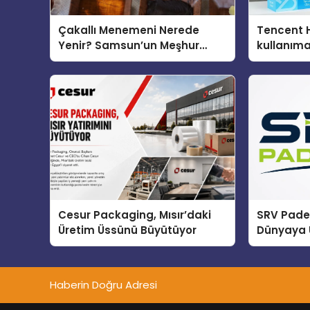
Çakallı Menemeni Nerede
Tencent 
Yenir? Samsun’un Meşhur
kullanım
Lezzet Durakları
Cesur Packaging, Mısır’daki
SRV Padel
Üretim Üssünü Büyütüyor
Dünyaya 
Üretimin
Haberin Doğru Adresi