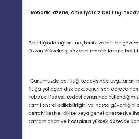
“
Robotik lazerle, ameliyatsız bel fıtığı ted
Bel fıtığında ağrısız, neştersiz ve hızlı bir ç
Özkan Yükselmiş, sözlerini robotik lazerle bel fıt
“Günümüzde bel fıtığı tedavisinde uygulanan roboti
fıtığa yol açan disk dokusunun son derece hassa
‘robotik’ ifadesi, tedavi esnasında kullandığımı
tam kontrol edilebilirliğini ve hasta güvenliğini
cerrahi kesiye, dikişe veya genel anesteziye ih
tamamlanan ve hastalara yüksek düzeyde konfo