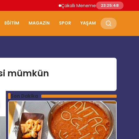
Çakallı Menemeni Nerede Yenir? Samsun’un 
23:25:49
EĞITIM
MAGAZIN
SPOR
YAŞAM
avisi mümkün
Son Dakika