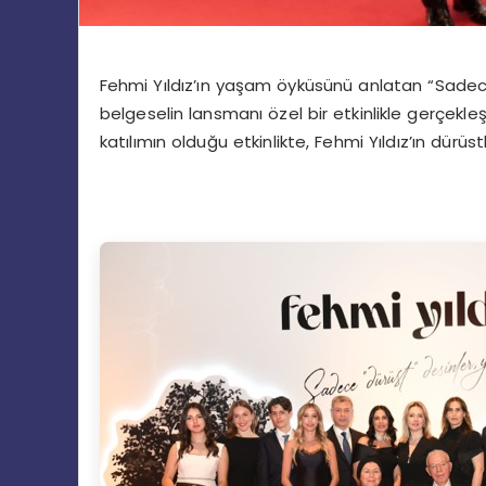
Fehmi Y
ıldız’ın
yaşam
ö
yküsünü
anlatan “Sadece 
belgeselin lansmanı özel bir etkinlikle gerçekle
katılımın olduğu etkinlikte, Fehmi Yıldız’ı
n d
ürüst