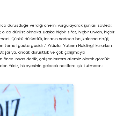
nca dürüstlüğe verdiği
ö
nemi vurgulayarak şunları s
ö
yledi
:
 da dürüst olmaktı. Başka hiçbir sıfat, hiçbir unvan, hiçbir
madı. Çünkü dürüstlük, insanın sadece başkaları
na de
ğil
,
 en temel g
ö
stergesidir
.” Yıldızlar Yatırım Holding’i kurarken
 “Başarıya, ancak dürüstlük ve ç
ok
çalışmayla
an
ö
nce
in
san d
edik, çalışanlarımızı ailemiz olarak g
ö
rdük
”
 Yıldız, hikayesinin gelecek nesillere ışık tutmasını