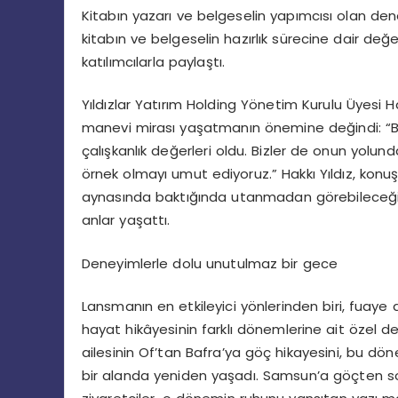
Kitabın yazarı ve belgeselin yapımcısı olan den
kitabın ve belgeselin hazırlık sürecine dair değe
katılımcılarla paylaştı.
Yıldızlar
Yatırım
Holding
Yönetim
Kurulu
Üyesi
H
manevi
mirası
yaşatmanın
önemine
değindi
: “
çalışkanlık
değerleri
oldu
.
Bizler
de
onun
yolund
örnek
olmayı
umut
ediyoruz
.”
Hakkı
Yıldız,
konu
aynasında
baktığında
utanmadan
görebileceğ
anlar
yaşattı
.
Deneyimlerle dolu unutulmaz bir gece
Lansmanın
en
etkileyici
yönlerinden
biri
,
fuaye
hayat
hikâyesinin
farklı
dönemlerine
ait
özel
d
ailesinin
Of’tan
Bafra’ya
göç
hikayesini
,
bu
dön
bir
alanda
yeniden
yaşadı
.
Samsun’a
göçten
s