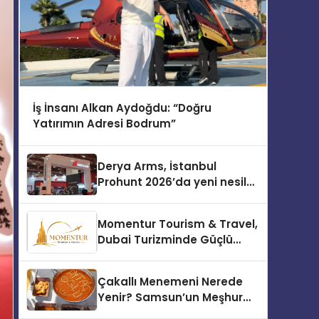
İş İnsanı Alkan Aydoğdu: “Doğru
Yatırımın Adresi Bodrum”
Derya Arms, İstanbul
Prohunt 2026’da yeni nesil
ürünlerini ve global marka
vizyonunu sergiledi
Momentur Tourism & Travel,
Dubai Turizminde Güçlü
Operasyon Ağıyla Fark
Yaratıyor
Çakallı Menemeni Nerede
Yenir? Samsun’un Meşhur
Lezzet Durakları