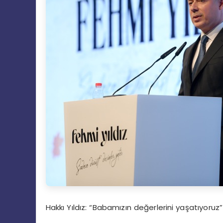
Hakkı
Y
ıldız
:
“
Babamızın değerlerini yaşatıyoruz”