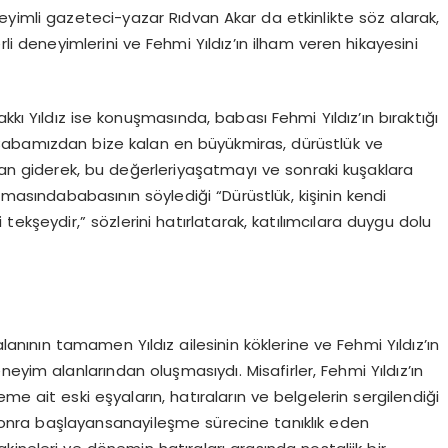
eyimli gazeteci-yazar Rıdvan Akar da etkinlikte s
ö
z alarak,
rli deneyimlerini ve Fehmi Yıldız’ın ilham veren hikayesini
akkı
Yıldız
ise
konuşmasında
,
babası
Fehmi
Yıldız’ın
bıraktığı
Babamızdan
bize
kalan
en
büyük
miras
,
dürüstlük
ve
an
giderek
,
bu
değerleri
yaşatmayı
ve
sonraki
kuşaklara
şmasında
babasının
söylediği
“
Dürüstlük
,
kişinin
kendi
i
tek
şeydir
,”
sözlerini
hatırlatarak
,
katılımcılara
duygu
dolu
alanının
tamamen
Yıldız
ailesinin
köklerine
ve Fehmi
Yıldız’ın
eneyim
alanlarından
oluşmasıydı
.
Misafirler
, Fehmi
Yıldız’ın
eme
ait
eski
eşyaların
,
hatıraların
ve
belgelerin
sergilendiği
onra
başlayan
sanayileşme
sürecine
tanıklık
eden