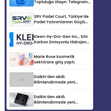
Topluluğa Ulaşın: Telegram
Topluluğu Kurduktan Sonra
İlk Adım
SRV Padel Court, Türkiye’de
Padel Yatırımlarının Güçlü
Markası Olmayı Sürdürüyor
Kleen-Hy-Dro-Gen Inc., Sıfır
Karbon Emisyonlu Hidrojen
Isıtma Teknolojisinde ISO ve
TSSA Düzenleyici Onaylarını
Marie Rose kozmetik
Aldı
sektörüne giriş yaptı
Daikin’den akıllı
iklimlendirmede yeni
dönem: Madoka Plus
Türkiye’de
Daikin’den akıllı
iklimlendirmede yeni
dönem: Madoka Plus