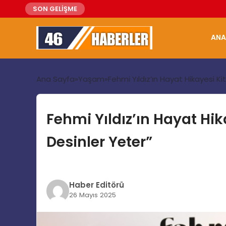
SON GELİŞME
ANA
Ana Sayfa
Yaşam
Fehmi Yıldız’ın Hayat Hikayesi K
Fehmi Yıldız’ın Hayat Hi
Desinler Yeter”
Haber Editörü
26 Mayıs 2025