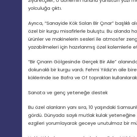
ziyaretçiler
, o
dönemin
ruhunu
yansıtan
yazı
ma
yolculuğa
çıktı
.
Ayrıca
, “
Sanayide
Kök Salan Bir Çınar”
başlıklı
al
özel
bir
kurgu
misafirlerle
buluştu
. Bu
alanda
ho
ürünler
ve
makinelerin
sesleri
ile
atmosfer
zengi
yazabilmeleri
için
hazırlanmış
özel
kalemlerle
e
“Bir
Çınarın
Gölgesinde
Gerçek
Bir Aile”
alanınd
dokunaklı
bir
kurgu
vardı
. Fehmi
Yıldız’ın
aile
bire
köklerinde
ise
Bafra
ve
Of
toprakları
kullanılarak
Sanata
ve
genç
yeteneğe
destek
Bu
özel
alanların
yanı
sıra
, 10
yaşındaki
Samsunl
gördü
.
Dünyada
sayılı
mutlak
kulak
yeteneğine
ezgileri
yorumlayarak
geceye
unutulmaz
bir
mü