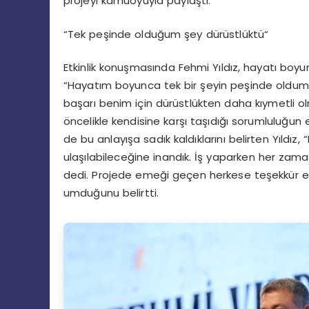
projeyi kamuoyuyla paylaştı.
“Tek peşinde
olduğ
um
ş
ey
d
ürüstlüktü
“
Etkinlik konuş
mas
ında
Fehmi Yıldız, hayatı boyu
“Hayatım boyunca tek bir şeyin peşinde oldum; o
başarı benim iç
in d
ürüstlükten
daha kıymetli ol
ö
ncelikle
kendisine karşı taşıdığı sorumluluğun
de bu anlayışa sadık kaldıklarını belirten Yıldız,
ulaşılabileceğine inandık. İş yaparken her zam
dedi. Projede emeği geçen herkese teşekkür eden
umduğunu belirtti.