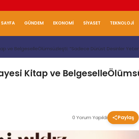
 SAYFA
GÜNDEM
EKONOMI
SIYASET
TEKNOLOJI
itap ve BelgeselleÖlümsüzleşti: “Sadece Dürüst Desinler Yeter
kayesi Kitap ve BelgeselleÖlüms
0 Yorum Yapıldı
Paylaş