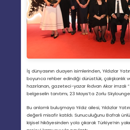
İş dünyasının duayen isimlerinden, Yıldızlar Yatır
boyunca rehber
edindiğ
i d
ürüstlük
, çalışkanlık
hazırlanan, gazeteci-yazar Rıdvan Akar imzalı “
belgeselin tanıtımı, 23 Mayıs’ta Zorlu
Skylounge
Bu
anlamlı buluşmaya Yıldız ailesi, Yıldızlar Yatır
de
ğerli
misafir katıldı. Sunuculuğunu Bafralı ünlü
kişisel hikâyesinden yola çıkarak Türkiye’nin yakı