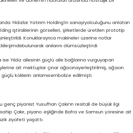
kineleri
ve
dönemin
hatıraları
arasında
nostaljik
bir
anda
Yıldızlar
Yatırım
Holding’in
sanayi
yolculuğunu
anlatan
lding
iştiraklerinin
görselleri
,
şirketlerde
üretilen
prototip
nleştirildi
.
Konuklar
ayrıca
makineler
üzerine
notlar
tkileşimde
bulunarak
anılarını
ölümsüzleştirdi
.
a
ise
Yıldız
ailesinin
güçlü
aile
bağlarına
vurgu
yapan
ylerine
ait
mektuplar
çınar
ağacına
yerleştirilmiş
,
ağacın
güçlü
köklerin
anlamı
sembolize
edilmişti
.
u
genç
piyanist
Yusufhan
Çakır’ın
resitali
de
büyük
ilgi
sahip
Çakır
,
piyano
eşliğinde
Bafra
ve Samsun
yöresine
ait
zik
ziyafeti
yaşattı
.