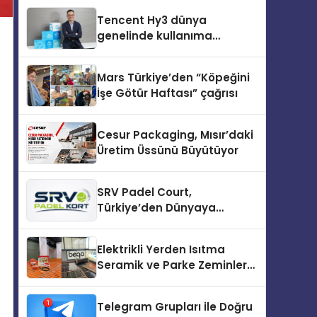
Tencent Hy3 dünya
genelinde kullanıma
sunuldu
Mars Türkiye’den “Köpeğini
İşe Götür Haftası” çağrısı
Cesur Packaging, Mısır’daki
Üretim Üssünü Büyütüyor
SRV Padel Court,
Türkiye’den Dünyaya
Uzanan Padel Kort
Üretiminde Güvenin Adresi
Elektrikli Yerden Isıtma
Seramik ve Parke Zeminler
İçin En Verimli Çözümler
Telegram Grupları ile Doğru