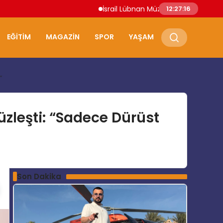
İsrail Lübnan Müzakereleri Roma’da Devam
12:27:17
EĞITIM
MAGAZIN
SPOR
YAŞAM
”
üzleşti: “Sadece Dürüst
Son Dakika