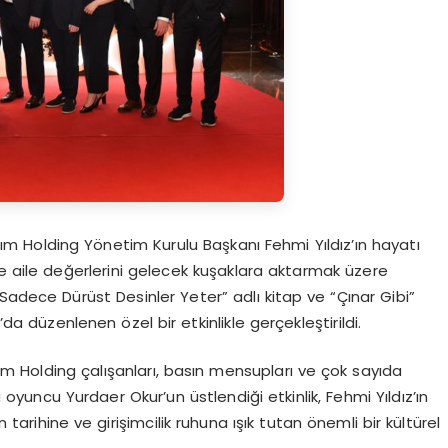
ı
m Holding Y
ö
netim Kurulu Başkanı
Fehmi Y
ıldız’ın
hayatı
 ve aile değerlerini gelecek kuşaklara aktarmak üzere
Sadece Dürüst Desinler Yeter” adlı kitap ve “Çınar Gibi”
’da
düzenlenen
ö
zel
bir etkinlikle gerçekleştirildi.
ı
m Holding
çalışanları, basın mensupları
ve
çok sayı
da
 oyuncu Yurdaer Okur’un üstlendiği etkinlik, Fehmi Yıldız’ın
n tarihine ve girişimcilik ruhuna ışık tutan
ö
nemli bir kültürel