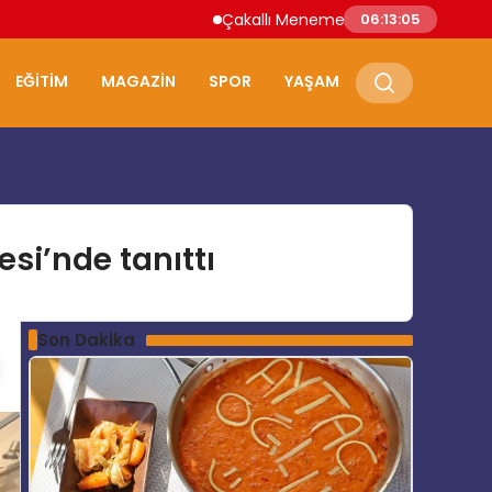
Çakallı Menemeni Nerede Yenir? Samsun’un 
06:13:06
EĞITIM
MAGAZIN
SPOR
YAŞAM
si’nde tanıttı
Son Dakika