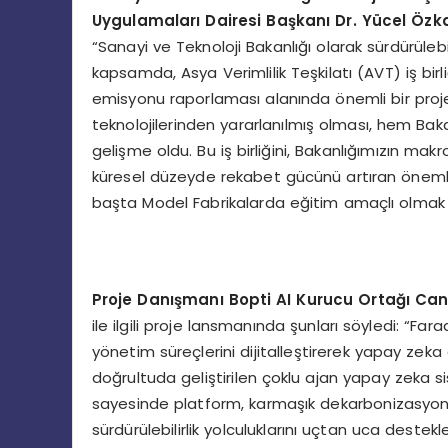
Uygulamaları Dairesi Başkanı Dr. Yücel Özk
“Sanayi ve Teknoloji Bakanlığı olarak sürdürülebili
kapsamda, Asya Verimlilik Teşkilatı (AVT) iş birl
emisyonu raporlaması alanında önemli bir proje
teknolojilerinden yararlanılmış olması, hem Ba
gelişme oldu. Bu iş birliğini, Bakanlığımızın makr
küresel düzeyde rekabet gücünü artıran önemli
başta Model Fabrikalarda eğitim amaçlı olmak
Proje Danışmanı Bopti AI Kurucu Ortağı Can
ile ilgili proje lansmanında şunları söyledi: “Fa
yönetim süreçlerini dijitalleştirerek yapay zek
doğrultuda geliştirilen çoklu ajan yapay zeka si
sayesinde platform, karmaşık dekarbonizasyon sü
sürdürülebilirlik yolculuklarını uçtan uca destek