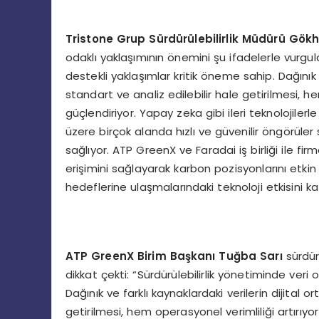
Tristone Grup Sürdürülebilirlik Müdürü Gök
odaklı yaklaşımının önemini şu ifadelerle vurgula
destekli yaklaşımlar kritik öneme sahip. Dağınık v
standart ve analiz edilebilir hale getirilmesi, h
güçlendiriyor. Yapay zeka gibi ileri teknolojiler
üzere birçok alanda hızlı ve güvenilir öngörüler
sağlıyor. ATP GreenX ve Faradai iş birliği ile firm
erişimini sağlayarak karbon pozisyonlarını etkin 
hedeflerine ulaşmalarındaki teknoloji etkisini kat
ATP GreenX Birim Başkanı Tuğba Sarı
sürdür
dikkat çekti: “Sürdürülebilirlik yönetiminde veri 
Dağınık ve farklı kaynaklardaki verilerin dijital 
getirilmesi, hem operasyonel verimliliği artırıyo