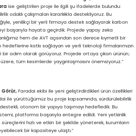
ara
ise geliştirilen proje ile ilgili şu ifadelerde bulundu:
rlik odaklı çalışmaları kararlılıkla destekliyoruz. Bu
iğiyle, yenilikçi bir yerli firmaya destek sağlayarak karbon
yi başarıyla hayata geçirdik. Projede yapay zeka
kanlığımız hem de AVT açısından son derece kıymetli bir
o hedeflerine katkı sağlayan ve yerli teknoloji firmalarımızın
 bir adım olarak görüyoruz. Projede ortaya çıkan ürünün;
 üzere, tüm kesimlerde yaygınlaşmasını önemsiyoruz.”
 Görür,
Faradai ekibi ile yeni geliştirdirdikleri ürün özellikleri
radai ile yürüttüğümüz bu proje kapsamında, sürdürülebilirlik
a destekli, otonom bir yapıya taşımayı hedefledik. Bu
stemi, platforma başarıyla entegre edildi. Yeni yetkinlik
reçlerini hızlı ve etkin bir şekilde yöneterek, kurumların
leyebilecek bir kapasiteye ulaştı.”