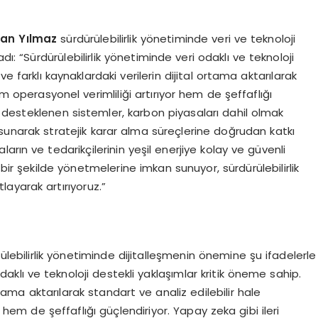
han Yılmaz
sürdürülebilirlik yönetiminde veri ve teknoloji
dı: “Sürdürülebilirlik yönetiminde veri odaklı ve teknoloji
e farklı kaynaklardaki verilerin dijital ortama aktarılarak
em operasyonel verimliliği artırıyor hem de şeffaflığı
le desteklenen sistemler, karbon piyasaları dahil olmak
 sunarak stratejik karar alma süreçlerine doğrudan katkı
aların ve tedarikçilerinin yeşil enerjiye kolay ve güvenli
bir şekilde yönetmelerine imkan sunuyor, sürdürülebilirlik
layarak artırıyoruz.”
ülebilirlik yönetiminde dijitalleşmenin önemine şu ifadelerle
odaklı ve teknoloji destekli yaklaşımlar kritik öneme sahip.
ortama aktarılarak standart ve analiz edilebilir hale
r hem de şeffaflığı güçlendiriyor. Yapay zeka gibi ileri