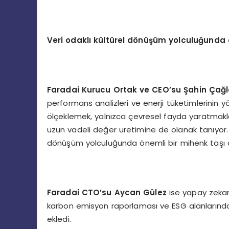
Veri odaklı kültürel dönüşüm yolculuğunda 
Faradai Kurucu Ortak ve CEO’su Şahin Çağ
performans analizleri ve enerji tüketimlerinin y
ölçeklemek, yalnızca çevresel fayda yaratmakla 
uzun vadeli değer üretimine de olanak tanıyor. B
dönüşüm yolculuğunda önemli bir mihenk taşı 
Faradai CTO’su Aycan Gülez
ise yapay zekan
karbon emisyon raporlaması ve ESG alanlarındaki
ekledi.