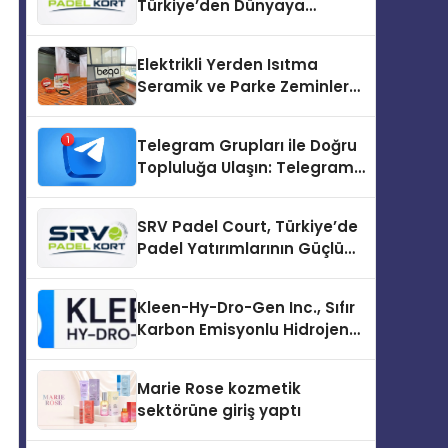
Türkiye’den Dünyaya
Uzanan Padel Kort
Üretiminde Güvenin Adresi
Elektrikli Yerden Isıtma
Seramik ve Parke Zeminler
İçin En Verimli Çözümler
Telegram Grupları ile Doğru
Topluluğa Ulaşın: Telegram
Topluluğu Kurduktan Sonra
İlk Adım
SRV Padel Court, Türkiye’de
Padel Yatırımlarının Güçlü
Markası Olmayı Sürdürüyor
Kleen-Hy-Dro-Gen Inc., Sıfır
Karbon Emisyonlu Hidrojen
Isıtma Teknolojisinde ISO ve
TSSA Düzenleyici Onaylarını
Marie Rose kozmetik
Aldı
sektörüne giriş yaptı