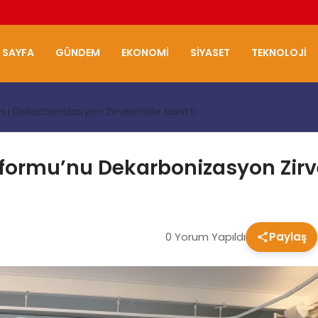
 SAYFA
GÜNDEM
EKONOMI
SIYASET
TEKNOLOJI
u Dekarbonizasyon Zirvesi’nde tanıttı
formu’nu Dekarbonizasyon Zirve
0 Yorum Yapıldı
Paylaş