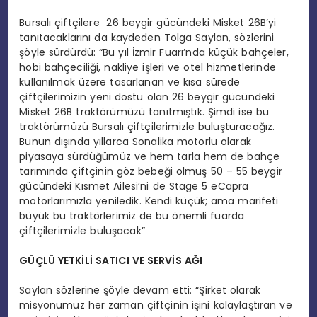
Bursalı çiftçilere 26 beygir gücündeki Misket 26B’yi
tanıtacaklarını da kaydeden Tolga Saylan, sözlerini
şöyle sürdürdü: “Bu yıl İzmir Fuarı’nda küçük bahçeler,
hobi bahçeciliği, nakliye işleri ve otel hizmetlerinde
kullanılmak üzere tasarlanan ve kısa sürede
çiftçilerimizin yeni dostu olan 26 beygir gücündeki
Misket 26B traktörümüzü tanıtmıştık. Şimdi ise bu
traktörümüzü Bursalı çiftçilerimizle buluşturacağız.
Bunun dışında yıllarca Sonalika motorlu olarak
piyasaya sürdüğümüz ve hem tarla hem de bahçe
tarımında çiftçinin göz bebeği olmuş 50 – 55 beygir
gücündeki Kısmet Ailesi’ni de Stage 5 eCapra
motorlarımızla yeniledik. Kendi küçük; ama marifeti
büyük bu traktörlerimiz de bu önemli fuarda
çiftçilerimizle buluşacak”
GÜÇLÜ YETKİLİ SATICI VE SERVİS AĞI
Saylan sözlerine şöyle devam etti: “Şirket olarak
misyonumuz her zaman çiftçinin işini kolaylaştıran ve