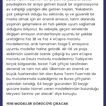
paydaşlarını bir araya getiren büyük bir organizasyona
ev sahipliği yaptığını dile getiren Saylan, “Rekabetin
çok çekişmeli olduğu bu sektörde, iyi ve güvenilir bir
marka olmak için en önemli amacın, tarım alanında
yaşanan gelişmelere en hızlı şekilde uyum sağlamak
olduğunu biliyoruz. Bu sebeple, geçen senelerde
değişen emisyon standartlarıyla uyumlu bir şekilde
ürettiğimiz Faz 3B ve Faz 4 eCapra motorlu
modellerimizi, artık tamamen Stage 5 emisyona
uyumlu modeller haline getirdik. AR-GE ve proje
ekibimizin üzerinde özenle çalıştığı bu yeni eCapra
motorlu ve Deutz motorlu modellerimiz Türkiye’nin
birçok bölgesinde, bizzat Türk çiftçisi tarafından
denendi ve tam not aldı. Ülkemizin en önemli ve
büyük fuarlarından biri olan Bursa Tarım Fuarı’nda da
bu motorlarımızla süslediğimiz ve Bursa çiftçisinin
yakından tanıdığı, 64 beygir gücünden 92 beygir
gücüne kadar hizmet veren modellerimizin bulunduğu
Meyveci Serimiz yer alacak” diye konuştu.
YENİ MODELLER GÖRÜCÜYE ÇIKACAK