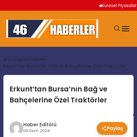
Küresel Piyasalar İran AB
ANA SAYFA
Ana Sayfa
Yaşam
Erkunt’tan Bursa’nın Bağ ve Bahçelerine Özel Traktörler
GÜNDEM
Erkunt’tan Bursa’nın Bağ ve
EKONOMI
Bahçelerine Özel Traktörler
SIYASET
Haber Editörü
Paylaş
TEKNOLOJI
08 Ekim 2024