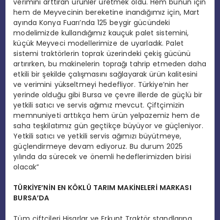
verimini arttıran ürünler üretmek oldu. Hem bunun için
hem de Meyvecinin bereketine inandığımız için, Mart
ayında Konya Fuarı’nda 125 beygir gücündeki
modelimizde kullandığımız kauçuk palet sistemini,
küçük Meyveci modellerimize de uyarladık. Palet
sistemi traktörlerin toprak üzerindeki çekiş gücünü
artırırken, bu makinelerin toprağı tahrip etmeden daha
etkili bir şekilde çalışmasını sağlayarak ürün kalitesini
ve verimini yükseltmeyi hedefliyor. Türkiye’nin her
yerinde olduğu gibi Bursa ve çevre illerde de güçlü bir
yetkili satıcı ve servis ağımız mevcut. Çiftçimizin
memnuniyeti arttıkça hem ürün yelpazemiz hem de
saha teşkilatımız gün geçtikçe büyüyor ve güçleniyor.
Yetkili satıcı ve yetkili servis ağımızı büyütmeye,
güçlendirmeye devam ediyoruz. Bu durum 2025
yılında da sürecek ve önemli hedeflerimizden birisi
olacak”
TÜRKİYE’NİN EN KÖKLÜ TARIM MAKİNELERİ MARKASI
BURSA’DA
Tüm çiftçileri Hisarlar ve Erkunt Traktör standlarına