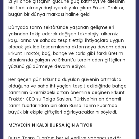
21 yıl önce çiftçinin gücüne güç katmayı ve ailesinin
bir ferdi olmayı düşleyerek yola çıkan Erkunt Traktör,
bugün bir dünya markası haline geldi.
Dünyada tarım sektöründe yaşanan gelişmeleri
yakından takip ederek değişen teknolojiyi ülkemiz
koşullarına ve sahada tespit ettiği ihtiyaçlara uygun
olacak şekilde tasarımlarına aktarmaya devam eden
Erkunt Traktör, bağ, bahçe ve tarla gibi farklı üretim
alanlarında çalışan ve Erkunt’u tercih eden çiftçilerin
yüzünü güldürmeye devam ediyor.
Her geçen gün Erkunt’a duyulan güvenin artmakta
olduğuna ve saha ihtiyaçları tespit edildiğinde bahçe
tarımının ülkemizdeki artan önemine değinen Erkunt
Traktör CEO’su Tolga Saylan, Türkiye’nin en önemli
tarım fuarlarından biri olan Bursa Tarım Fuarı’nda
büyük bir ekiple çiftçileri ağırlayacaklarını söyledi.
MEYVECİNİN KALBİ BURSA İÇİN ATIYOR
Bursa Tarım Fuarı’nın her yıl yerli ve yabancı sektör