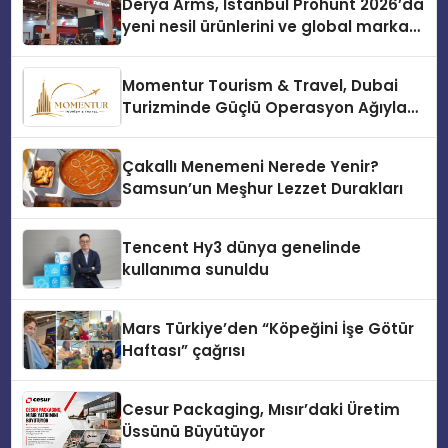
Derya Arms, İstanbul Prohunt 2026’da
yeni nesil ürünlerini ve global marka
vizyonunu sergiledi
Momentur Tourism & Travel, Dubai
Turizminde Güçlü Operasyon Ağıyla
Fark Yaratıyor
Çakallı Menemeni Nerede Yenir?
Samsun’un Meşhur Lezzet Durakları
Tencent Hy3 dünya genelinde
kullanıma sunuldu
Mars Türkiye’den “Köpeğini İşe Götür
Haftası” çağrısı
Cesur Packaging, Mısır’daki Üretim
Üssünü Büyütüyor