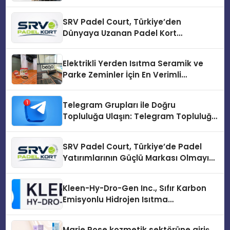
SRV Padel Court, Türkiye’den
Dünyaya Uzanan Padel Kort
Üretiminde Güvenin Adresi
Elektrikli Yerden Isıtma Seramik ve
Parke Zeminler İçin En Verimli
Çözümler
Telegram Grupları ile Doğru
Topluluğa Ulaşın: Telegram Topluluğu
Kurduktan Sonra İlk Adım
SRV Padel Court, Türkiye’de Padel
Yatırımlarının Güçlü Markası Olmayı
Sürdürüyor
Kleen-Hy-Dro-Gen Inc., Sıfır Karbon
Emisyonlu Hidrojen Isıtma
Teknolojisinde ISO ve TSSA
Düzenleyici Onaylarını Aldı
Marie Rose kozmetik sektörüne giriş