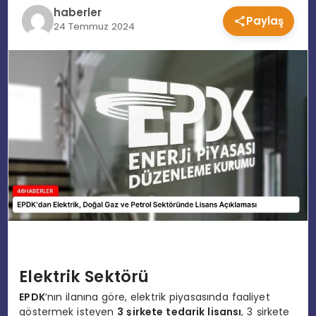
haberler
Paylaş
EĞITIM
24 Temmuz 2024
MAGAZIN
SPOR
YAŞAM
Elektrik Sektörü
EPDK
‘nın ilanına göre, elektrik piyasasında faaliyet
göstermek isteyen
3 şirkete tedarik lisansı
, 3 şirkete