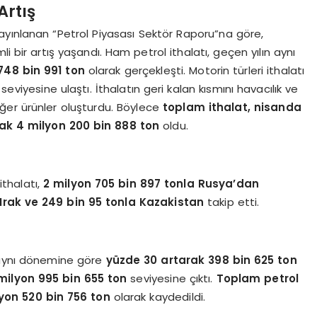
Artış
ayınlanan “Petrol Piyasası Sektör Raporu”na göre,
i bir artış yaşandı. Ham petrol ithalatı, geçen yılın aynı
748 bin 991 ton
olarak gerçekleşti. Motorin türleri ithalatı
seviyesine ulaştı. İthalatın geri kalan kısmını havacılık ve
e diğer ürünler oluşturdu. Böylece
toplam ithalat, nisanda
rak 4 milyon 200 bin 888 ton
oldu.
ithalatı,
2 milyon 705 bin 897 tonla Rusya’dan
Irak ve 249 bin 95 tonla Kazakistan
takip etti.
ın aynı dönemine göre
yüzde 30 artarak 398 bin 625 ton
 milyon 995 bin 655 ton
seviyesine çıktı.
Toplam petrol
lyon 520 bin 756 ton
olarak kaydedildi.