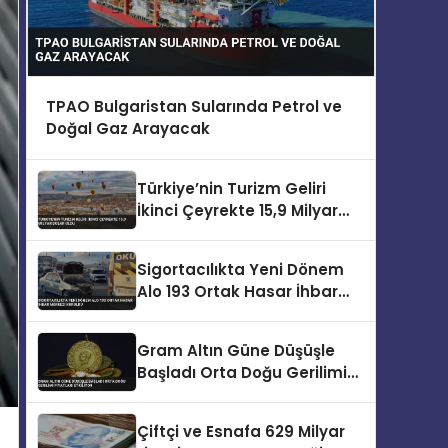
TPAO Bulgaristan Sularında Petrol ve
Doğal Gaz Arayacak
Türkiye’nin Turizm Geliri
İkinci Çeyrekte 15,9 Milyar
Dolar Oldu
Sigortacılıkta Yeni Dönem
Alo 193 Ortak Hasar İhbar
Merkezi Kuruldu
Gram Altın Güne Düşüşle
Başladı Orta Doğu Gerilimi
Fiyatları Etkiliyor
Çiftçi ve Esnafa 629 Milyar