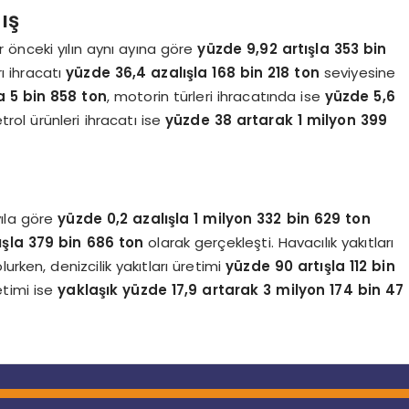
ış
ir önceki yılın aynı ayına göre
yüzde 9,92 artışla 353 bin
rı ihracatı
yüzde 36,4 azalışla 168 bin 218 ton
seviyesine
a 5 bin 858 ton
, motorin türleri ihracatında ise
yüzde 5,6
rol ürünleri ihracatı ise
yüzde 38 artarak 1 milyon 399
yıla göre
yüzde 0,2 azalışla 1 milyon 332 bin 629 ton
ışla 379 bin 686 ton
olarak gerçekleşti. Havacılık yakıtları
lurken, denizcilik yakıtları üretimi
yüzde 90 artışla 112 bin
etimi ise
yaklaşık yüzde 17,9 artarak 3 milyon 174 bin 47