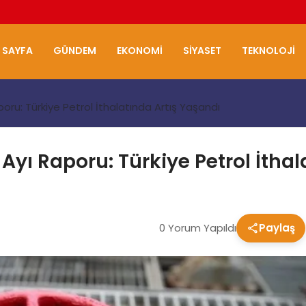
 SAYFA
GÜNDEM
EKONOMI
SIYASET
TEKNOLOJI
poru: Türkiye Petrol İthalatında Artış Yaşandı
Ayı Raporu: Türkiye Petrol İthal
0 Yorum Yapıldı
Paylaş