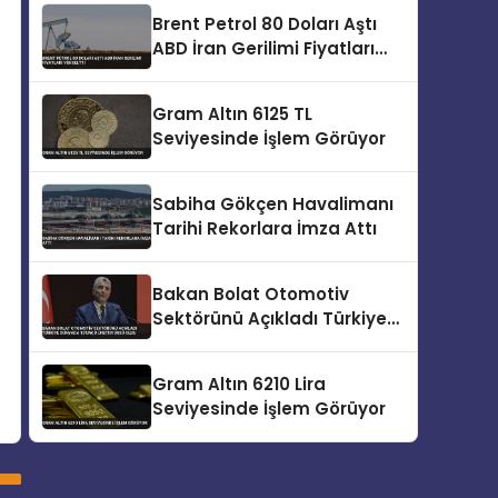
Brent Petrol 80 Doları Aştı
ABD İran Gerilimi Fiyatları
Yükseltti
Gram Altın 6125 TL
Seviyesinde İşlem Görüyor
Sabiha Gökçen Havalimanı
Tarihi Rekorlara İmza Attı
Bakan Bolat Otomotiv
Sektörünü Açıkladı Türkiye
Dünyada 13’üncü Üretim
Üssü Oldu
Gram Altın 6210 Lira
Seviyesinde İşlem Görüyor