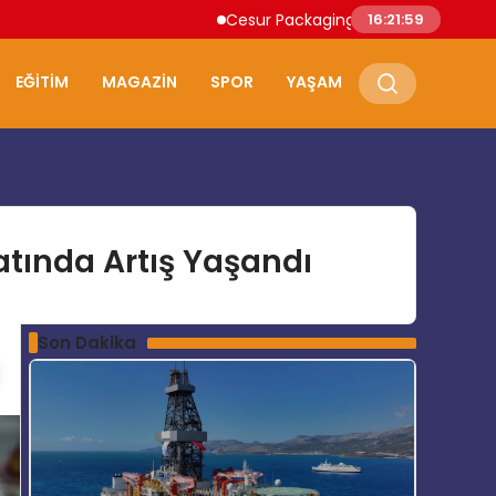
Cesur Packaging, Mısır’daki Üretim Üssünü
16:22:00
EĞITIM
MAGAZIN
SPOR
YAŞAM
atında Artış Yaşandı
Son Dakika