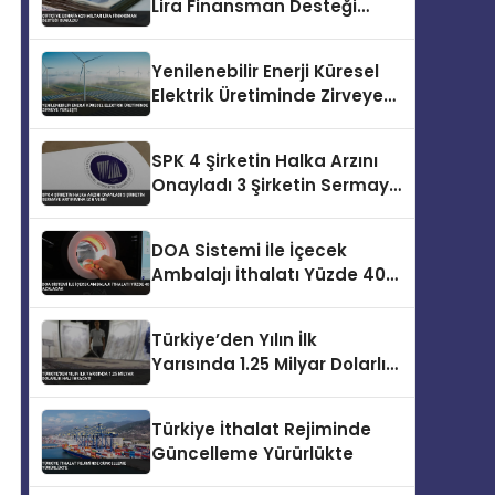
Lira Finansman Desteği
Sunuldu
Yenilenebilir Enerji Küresel
Elektrik Üretiminde Zirveye
Yerleşti
SPK 4 Şirketin Halka Arzını
Onayladı 3 Şirketin Sermaye
Artırımına İzin Verdi
DOA Sistemi İle İçecek
Ambalajı İthalatı Yüzde 40
Azalacak
Türkiye’den Yılın İlk
Yarısında 1.25 Milyar Dolarlık
Halı İhracatı
Türkiye İthalat Rejiminde
Güncelleme Yürürlükte