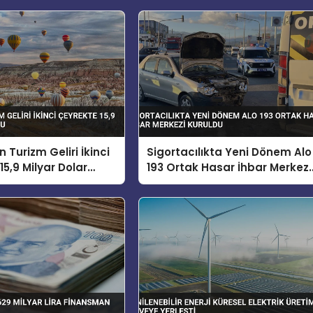
n Turizm Geliri İkinci
Sigortacılıkta Yeni Dönem Alo
15,9 Milyar Dolar
193 Ortak Hasar İhbar Merkezi
Kuruldu