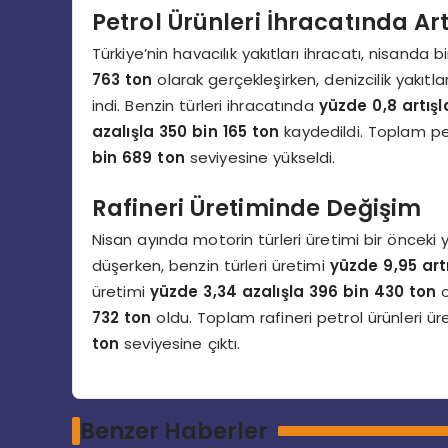
Petrol Ürünleri İhracatında Art
Türkiye’nin havacılık yakıtları ihracatı, nisanda b
763 ton
olarak gerçekleşirken, denizcilik yakıtla
indi. Benzin türleri ihracatında
yüzde 0,8 artışl
azalışla 350 bin 165 ton
kaydedildi. Toplam pet
bin 689 ton
seviyesine yükseldi.
Rafineri Üretiminde Değişim
Nisan ayında motorin türleri üretimi bir önceki 
düşerken, benzin türleri üretimi
yüzde 9,95 art
üretimi
yüzde 3,34 azalışla 396 bin 430 ton
o
732 ton
oldu. Toplam rafineri petrol ürünleri ür
ton
seviyesine çıktı.
Benzer Haberler