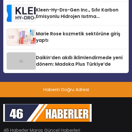
Kleen-Hy-Dro-Gen Inc., Sıfır Karbon
Emisyonlu Hidrojen Isıtma
Teknolojisinde ISO ve TSSA
Düzenleyici Onaylarını Aldı
Marie Rose kozmetik sektörüne giriş
yaptı
Daikin’den akıllı iklimlendirmede yeni
dönem: Madoka Plus Türkiye’de
Haberin Doğru Adresi
46 Haberler Maraş Güncel Haberleri