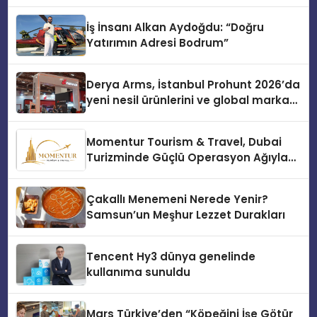
İş İnsanı Alkan Aydoğdu: “Doğru
Yatırımın Adresi Bodrum”
Derya Arms, İstanbul Prohunt 2026’da
yeni nesil ürünlerini ve global marka
vizyonunu sergiledi
Momentur Tourism & Travel, Dubai
Turizminde Güçlü Operasyon Ağıyla
Fark Yaratıyor
Çakallı Menemeni Nerede Yenir?
Samsun’un Meşhur Lezzet Durakları
Tencent Hy3 dünya genelinde
kullanıma sunuldu
Mars Türkiye’den “Köpeğini İşe Götür