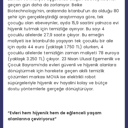
geçen gün daha da zorlanıyor. Beike
Biotechnology’nin, aralarında İstanbul’un da olduğu 80
şehir için gerçekleştirdiği araştırmaya göre, tek
çocuğu olan ebeveynler, ayda 15,9 saatini yalnızca evi
hijyenik tutmak için temizliğe ayırıyor. Bu sayı 4
çocuklu ailelerde 27,9 saate çıkıyor. Bu emeğin
maliyeti ise İstanbul’da yaşayan tek çocuklu bir aile
için ayda 44 euro (yaklaşık 1.750 TL) olurken, 4
çocuklu ailelerde temizliğin zaman maliyeti 78 euroya
(yaklaşık 3.250 TL) çıkıyor. 23 Nisan Ulusal Egemenlik ve
Çocuk Bayramı’nda evleri güvenli ve hijyenik alanlara
dönüştürmek için harekete geçen akıllı temizlik
çözümleri markası MOVA ise elektrikli robot
süpürgeleriyle hijyenik ev hayalini kolay ve bütçe
dostu yöntemlerle gerçeğe dönüştürüyor.
“
Evleri hem hijyenik hem de e
ğ
lenceli ya
ş
am
alanlar
ı
na
ç
eviriyoruz
”