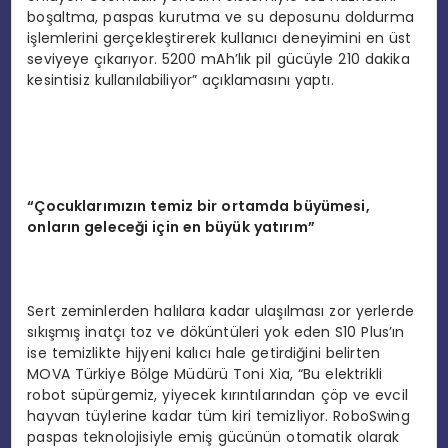
boşaltma, paspas kurutma ve su deposunu doldurma
işlemlerini gerçekleştirerek kullanıcı deneyimini en üst
seviyeye çıkarıyor. 5200 mAh’lık pil gücüyle 210 dakika
kesintisiz kullanılabiliyor” açıklamasını yaptı.
“Ç
ocuklar
ı
m
ı
z
ı
n temiz bir ortamda b
ü
y
ü
mesi,
onlar
ı
n gelece
ğ
i i
ç
in en b
ü
y
ü
k yat
ı
r
ı
m
”
Sert zeminlerden halılara kadar ulaşılması zor yerlerde
sıkışmış inatçı toz ve döküntüleri yok eden S10 Plus’ın
ise temizlikte hijyeni kalıcı hale getirdiğini belirten
MOVA Türkiye Bölge Müdürü Toni Xia, “Bu elektrikli
robot süpürgemiz, yiyecek kırıntılarından çöp ve evcil
hayvan tüylerine kadar tüm kiri temizliyor. RoboSwing
paspas teknolojisiyle emiş gücünün otomatik olarak