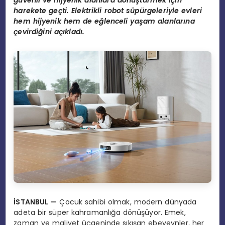
g
ü
venli ve hijyenik alanlara d
ö
n
üş
t
ü
rmek i
ç
in
harekete ge
ç
ti. Elektrikli robot s
ü
p
ü
rgeleriyle evleri
hem hijyenik hem de e
ğ
lenceli ya
ş
am alanlar
ı
na
ç
evirdi
ğ
ini a
çı
klad
ı
.
İ
STANBUL
—
Çocuk sahibi olmak, modern dünyada
adeta bir süper kahramanlığa dönüşüyor. Emek,
zaman ve maliyet üçgeninde sıkışan ebeveynler, her