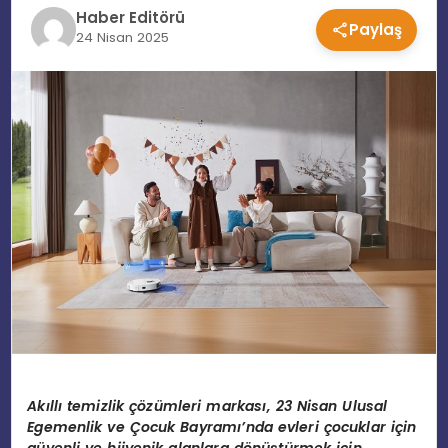
Haber Editörü
Paylaş
EĞITIM
24 Nisan 2025
MAGAZIN
SPOR
YAŞAM
Ak
ı
ll
ı
temizlik
çö
z
ü
mleri markas
ı
, 23 Nisan Ulusal
Egemenlik ve
Ç
ocuk Bayram
ı’
nda evleri
ç
ocuklar i
ç
in