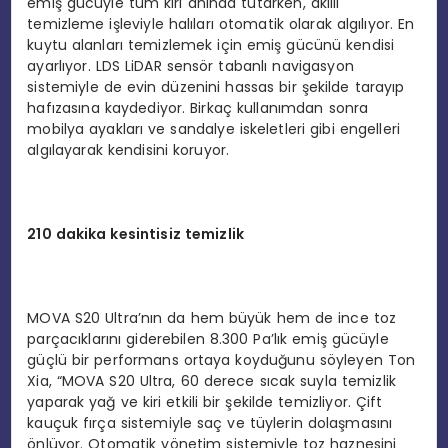
emiş gücüyle tüm kiri anında tutarken, akıllı
temizleme işleviyle halıları otomatik olarak algılıyor. En
kuytu alanları temizlemek için emiş gücünü kendisi
ayarlıyor. LDS LiDAR sensör tabanlı navigasyon
sistemiyle de evin düzenini hassas bir şekilde tarayıp
hafızasına kaydediyor. Birkaç kullanımdan sonra
mobilya ayakları ve sandalye iskeletleri gibi engelleri
algılayarak kendisini koruyor.
210 dakika kesintisiz temizlik
MOVA S20 Ultra’nın da hem büyük hem de ince toz
parçacıklarını giderebilen 8.300 Pa’lık emiş gücüyle
güçlü bir performans ortaya koyduğunu söyleyen Ton
Xia, “MOVA S20 Ultra, 60 derece sıcak suyla temizlik
yaparak yağ ve kiri etkili bir şekilde temizliyor. Çift
kauçuk fırça sistemiyle saç ve tüylerin dolaşmasını
önlüyor. Otomatik yönetim sistemiyle toz haznesini