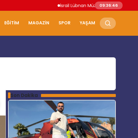
İsrail Lübnan Müzakereleri Roma’da Devam 
09:36:47
EĞITIM
MAGAZIN
SPOR
YAŞAM
Son Dakika