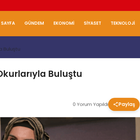
 SAYFA
GÜNDEM
EKONOMI
SIYASET
TEKNOLOJI
la Buluştu
Okurlarıyla Buluştu
0 Yorum Yapıldı
Paylaş