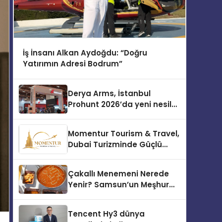
İş İnsanı Alkan Aydoğdu: “Doğru
Yatırımın Adresi Bodrum”
Derya Arms, İstanbul
Prohunt 2026’da yeni nesil
ürünlerini ve global marka
vizyonunu sergiledi
Momentur Tourism & Travel,
Dubai Turizminde Güçlü
Operasyon Ağıyla Fark
Yaratıyor
Çakallı Menemeni Nerede
Yenir? Samsun’un Meşhur
Lezzet Durakları
Tencent Hy3 dünya