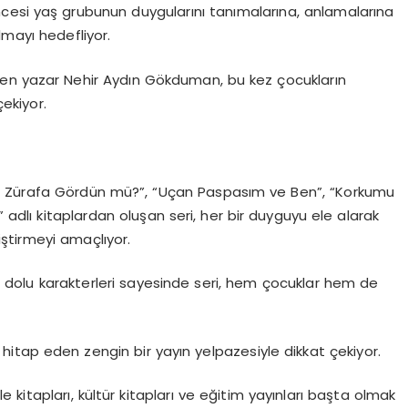
öncesi yaş grubunun duygularını tanımalarına, anlamalarına
lmayı hedefliyor.
ülen yazar Nehir Aydın Gökduman, bu kez çocukların
çekiyor.
iç Zürafa Gördün mü?”, “Uçan Paspasım ve Ben”, “Korkumu
 adlı kitaplardan oluşan seri, her bir duyguyu ele alarak
iştirmeyi amaçlıyor.
 dolu karakterleri sayesinde seri, hem çocuklar hem de
 hitap eden zengin bir yayın yelpazesiyle dikkat çekiyor.
ile kitapları, kültür kitapları ve eğitim yayınları başta olmak