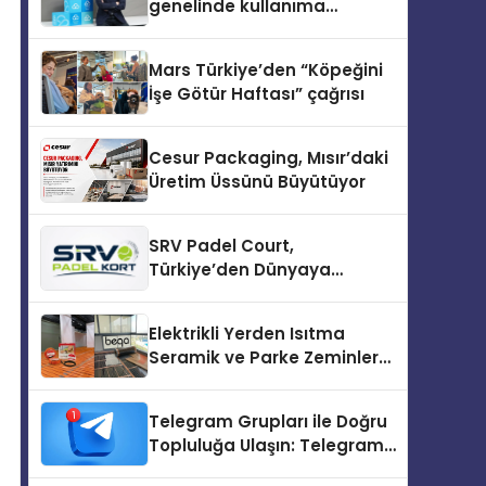
genelinde kullanıma
sunuldu
Mars Türkiye’den “Köpeğini
İşe Götür Haftası” çağrısı
Cesur Packaging, Mısır’daki
Üretim Üssünü Büyütüyor
SRV Padel Court,
Türkiye’den Dünyaya
Uzanan Padel Kort
Üretiminde Güvenin Adresi
Elektrikli Yerden Isıtma
Seramik ve Parke Zeminler
İçin En Verimli Çözümler
Telegram Grupları ile Doğru
Topluluğa Ulaşın: Telegram
Topluluğu Kurduktan Sonra