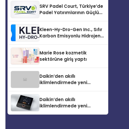
İlk Adım
SRV Padel Court, Türkiye’de
Padel Yatırımlarının Güçlü
Markası Olmayı Sürdürüyor
Kleen-Hy-Dro-Gen Inc., Sıfır
Karbon Emisyonlu Hidrojen
Isıtma Teknolojisinde ISO ve
TSSA Düzenleyici Onaylarını
Marie Rose kozmetik
Aldı
sektörüne giriş yaptı
Daikin’den akıllı
iklimlendirmede yeni
dönem: Madoka Plus
Türkiye’de
Daikin’den akıllı
iklimlendirmede yeni
dönem: Madoka Plus
Türkiye’de