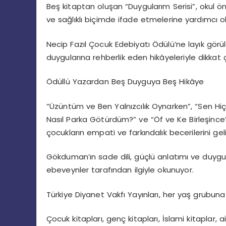
Beş kitaptan oluşan “Duygularım Serisi”, okul 
ve sağlıklı biçimde ifade etmelerine yardımcı o
Necip Fazıl Çocuk Edebiyatı Ödülü’ne layık gör
duygularına rehberlik eden hikâyeleriyle dikkat 
Ödüllü Yazardan Beş Duyguya Beş Hikâye
“Üzüntüm ve Ben Yalnızcılık Oynarken”, “Sen H
Nasıl Parka Götürdüm?” ve “Öf ve Ke Birleşince”
çocukların empati ve farkındalık becerilerini gel
Gökduman’ın sade dili, güçlü anlatımı ve duygu
ebeveynler tarafından ilgiyle okunuyor.
Türkiye Diyanet Vakfı Yayınları, her yaş grubuna
Çocuk kitapları, genç kitapları, İslami kitaplar, a