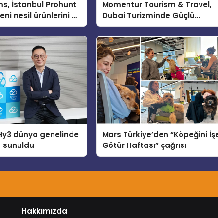
s, İstanbul Prohunt
Momentur Tourism & Travel,
ni nesil ürünlerini ve
Dubai Turizminde Güçlü
arka vizyonunu
Operasyon Ağıyla Fark
Yaratıyor
Hy3 dünya genelinde
Mars Türkiye’den “Köpeğini İş
a sunuldu
Götür Haftası” çağrısı
Hakkımızda