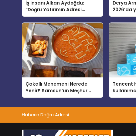
İş İnsanı Alkan Aydoğdu:
Derya Arm
“Doğru Yatırımın Adresi
2026’da ye
Bodrum”
global m
sergiledi
Çakallı Menemeni Nerede
Tencent 
Yenir? Samsun’un Meşhur
kullanım
Lezzet Durakları
Haberin Doğru Adresi