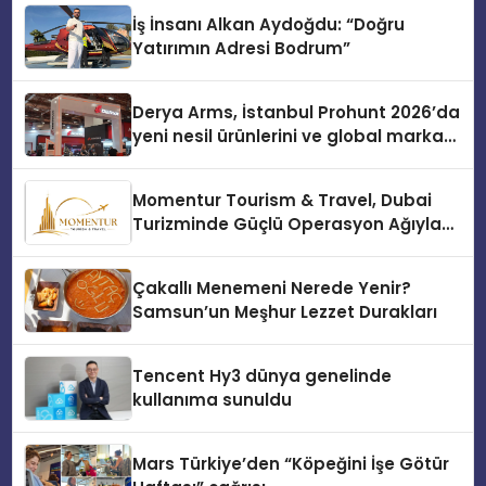
İş İnsanı Alkan Aydoğdu: “Doğru
Yatırımın Adresi Bodrum”
Derya Arms, İstanbul Prohunt 2026’da
yeni nesil ürünlerini ve global marka
vizyonunu sergiledi
Momentur Tourism & Travel, Dubai
Turizminde Güçlü Operasyon Ağıyla
Fark Yaratıyor
Çakallı Menemeni Nerede Yenir?
Samsun’un Meşhur Lezzet Durakları
Tencent Hy3 dünya genelinde
kullanıma sunuldu
Mars Türkiye’den “Köpeğini İşe Götür