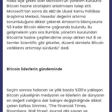
halka açık şirketi olan Microsoft’un yönetim kuruluna
Bitcoin hazine stratejisini anlatmasını talep etti.
Microsoft’tan sonra da ABD’de Ulusal Kamu Politikası
Araştırma Merkezi, hissedar değerini artırma
sorumluluğuna dikkat çekerek Amazon’a bilançosuna
%5 kadar Bitcoin ekleme çağrısında bulundu. Bu
gelişmelerin yanı sıra Rumble, yönetim kurulundan
Bitcoin’le hazine çeşitlendirme onayı alırken Hut 8 ve
Semler Scientific gibi şirketler, düzenli alımlarla Bitcoin
varlıklarını artırmayı sürdürdü” dedi.
Bitcoin liderlerin gündeminde
Seçim sonrası hızlanan ve yıllık bazda %130’a yaklaşan
Bitcoin yükselişinin medyanın ve liderlerin de dünyanın
en değerli varlığına dair bakışını değiştirdiğinde dikkat
çeken Kafkas Sönmez, “The Financial Times,
Bloomberg, Wall Street Journal gibi saygın ve