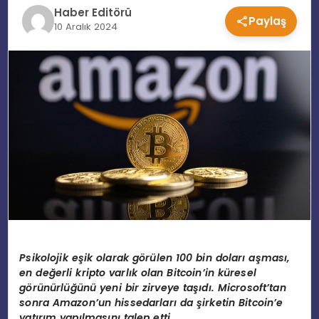
Haber Editörü
Paylaş
EĞITIM
10 Aralık 2024
MAGAZIN
SPOR
YAŞAM
Psikolojik eşik olarak g
ö
rülen 100 bin doları aş
mas
ı
,
en de
ğerli kripto varlık olan Bitcoin’in küresel
g
ö
rünürlüğünü yeni bir zirveye taşıdı
. Microsoft
’
tan
sonra Amazon
’
un hissedarları
da
şirketin Bitcoin
’
e
yatırım yapılmasını talep etti.