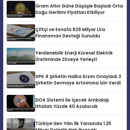
Gram Altın Güne Düşüşle Başladı Orta
Doğu Gerilimi Fiyatları Etkiliyor
Çiftçi ve Esnafa 629 Milyar Lira
Finansman Desteği Sunuldu
Yenilenebilir Enerji Küresel Elektrik
Üretiminde Zirveye Yerleşti
SPK 4 Şirketin Halka Arzını Onayladı 3
Şirketin Sermaye Artırımına İzin Verdi
DOA Sistemi İle İçecek Ambalajı
İthalatı Yüzde 40 Azalacak
Türkiye’den Yılın İlk Yarısında 1.25
Milyar Dolarlık Halı İhracatı