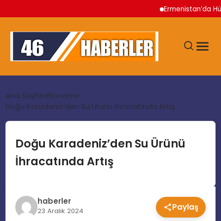
Ermenistan’da Hükümet 
ANA SAYFA
Ana Sayfa
Ekonomi
Doğu Karadeniz’den Su Ürünü İhracatında Artış
GÜNDEM
Doğu Karadeniz’den Su Ürünü
EKONOMI
İhracatında Artış
SIYASET
haberler
Paylaş
TEKNOLOJI
23 Aralık 2024