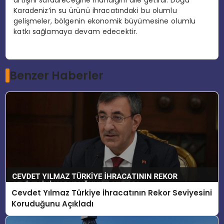
artışını sürdüreceğine inandığını dile getirdi. Doğu
Karadeniz’in su ürünü ihracatındaki bu olumlu
gelişmeler, bölgenin ekonomik büyümesine olumlu
katkı sağlamaya devam edecektir.
Benzer Haberler
Cevdet Yılmaz Türkiye İhracatının Rekor Seviyesini
Koruduğunu Açıkladı