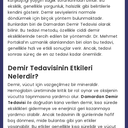
karşılaştığı yaygın sağlık sorunlarından biridir. Bu
eksiklik, genellikle yorgunluk, halsizlik gibi belirtilerle
kendini gösterir. Demir seviyelerini normale
döndürmek için birçok yöntem bulunmaktadır.
Bunlardan biri de Damardan Demir Tedavisi olarak
bilinir. Bu tedavi metodu, özellikle ciddi demir
eksikliklerinde tercih edilen bir yöntemdir. Dr. Mehmet
Portakal’ın uzmanlık alanlarından biri olan bu tedavi,
genellikle hızlı ve etkili sonuçlar verir. Ancak, tedavi
sonrası süreç de en az tedavi kadar önemlidir.
Demir Tedavisinin Etkileri
Nelerdir?
Demir, vücut için vazgeçilmez bir mineraldir.
Hemoglobin üretiminde kritik bir rol oynar ve oksijenin
vücutta taşınmasına yardımcı olur.
Damardan Demir
Tedavisi
ile doğrudan kana verilen demir, kısa sürede
eksiklikleri gidermeye ve enerjinizi geri kazanmaya
yardımcı olabilir. Ancak tedavinin ilk günlerinde hafif
baş dönmesi, mide bulantısı gibi yan etkiler
yaşanabilir. Bu etkiler genellikle kısa sürelidir ve vücut