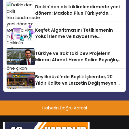
Daikin’den akıllı iklimlendirmede yeni
dönem: Madoka Plus Türkiye’de
Daikin’in kullanıcı dostu tasarımıyla
öne çıkan Madoka ailesinin yeni nesil
Keşfet Algoritmasını Tetiklemenin
teknolojilerle donatılmış son modeli
Yolu: İzlenme ve Kaydetme
VRV kontrol ünitesi Madoka Plus
Etkileşimleri
Türkiye’de satışa sunuldu. Tam
dokunmatik ekranı, mobil uygulama
Türkiye ve Irak’taki Dev Projelerin
desteği ve akıllı sensör entegrasyonu
Mimarı Ahmet Hasan Salim Beyoğlu,
sayesinde iklimlendirme sistemlerinin
10 Milyon Metrekarelik “Al Yusuf
yönetimini daha kolay, konforlu ve
Holding Industrial City” Projesini
verimli hale getiriyor. Enerji
Beylikdüzü’nde Beylik İşkembe, 20
Hayata Geçirecek
verimliliğini artırırken modern yaşam
Yıldır Kalite ve Lezzetin Değişmeyen
alanlarında teknolojiyi estetik ile bulu
Adresi
Haberin Doğru Adresi