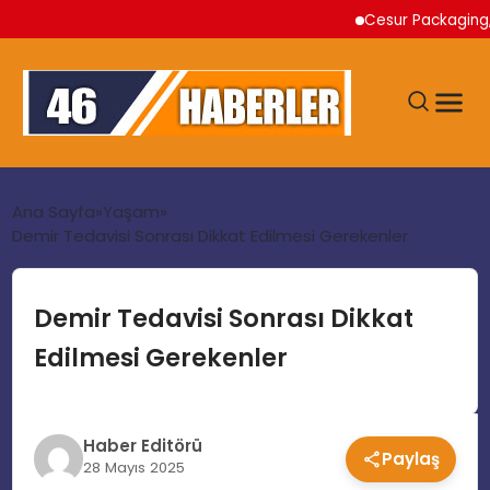
Cesur Packaging, Mısı
ANA SAYFA
Ana Sayfa
Yaşam
Demir Tedavisi Sonrası Dikkat Edilmesi Gerekenler
GÜNDEM
Demir Tedavisi Sonrası Dikkat
EKONOMI
Edilmesi Gerekenler
SIYASET
Haber Editörü
Paylaş
TEKNOLOJI
28 Mayıs 2025