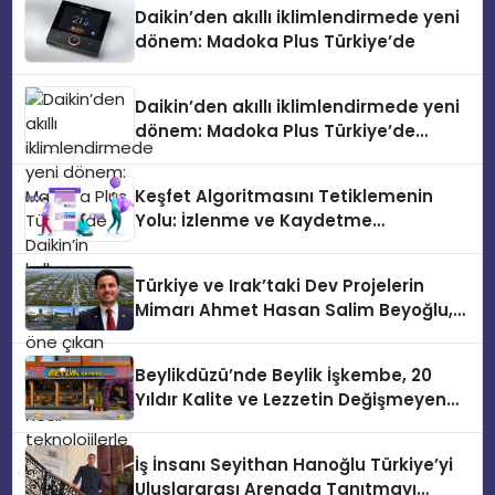
Daikin’den akıllı iklimlendirmede yeni
dönem: Madoka Plus Türkiye’de
Daikin’den akıllı iklimlendirmede yeni
dönem: Madoka Plus Türkiye’de
Daikin’in kullanıcı dostu tasarımıyla
öne çıkan Madoka ailesinin yeni nesil
Keşfet Algoritmasını Tetiklemenin
teknolojilerle donatılmış son modeli
Yolu: İzlenme ve Kaydetme
VRV kontrol ünitesi Madoka Plus
Etkileşimleri
Türkiye’de satışa sunuldu. Tam
dokunmatik ekranı, mobil uygulama
Türkiye ve Irak’taki Dev Projelerin
desteği ve akıllı sensör entegrasyonu
Mimarı Ahmet Hasan Salim Beyoğlu,
sayesinde iklimlendirme sistemlerinin
10 Milyon Metrekarelik “Al Yusuf
yönetimini daha kolay, konforlu ve
Holding Industrial City” Projesini
verimli hale getiriyor. Enerji
Beylikdüzü’nde Beylik İşkembe, 20
Hayata Geçirecek
verimliliğini artırırken modern yaşam
Yıldır Kalite ve Lezzetin Değişmeyen
alanlarında teknolojiyi estetik ile bulu
Adresi
İş İnsanı Seyithan Hanoğlu Türkiye’yi
Uluslararası Arenada Tanıtmayı