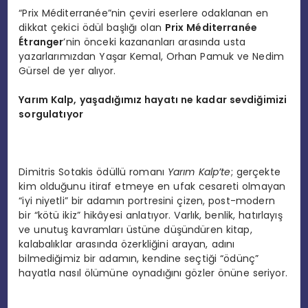
“Prix Méditerranée”nin çeviri eserlere odaklanan en
dikkat çekici ödül başlığı olan
Prix M
é
diterran
é
e
É
tranger
’nin önceki kazananları arasında usta
yazarlarımızdan Yaşar Kemal, Orhan Pamuk ve Nedim
Gürsel de yer alıyor.
Yarım Kalp, yaşadığımız hayatı ne kadar sevdiğimizi
sorgulatıyor
Dimitris Sotakis ödüllü romanı
Yarı
m Kalp
’
te
; gerçekte
kim olduğunu itiraf etmeye en ufak cesareti olmayan
“iyi niyetli” bir adamın portresini çizen, post-modern
bir “kötü ikiz” hikâyesi anlatıyor. Varlık, benlik, hatırlayış
ve unutuş kavramları üstüne düşündüren kitap,
kalabalıklar arasında özerkliğini arayan, adını
bilmediğimiz bir adamın, kendine seçtiği “ödünç”
hayatla nasıl ölümüne oynadığını gözler önüne seriyor.