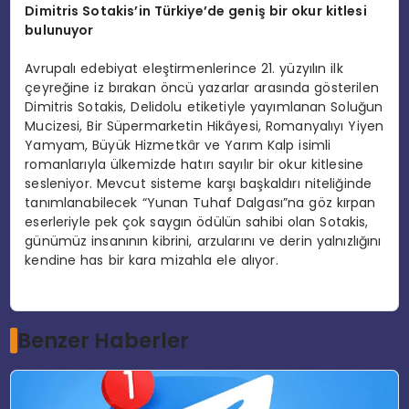
Dimitris Sotakis
’
in T
ürkiye
’
de geniş bir okur kitlesi
bulunuyor
Avrupalı edebiyat eleştirmenlerince 21. yüzyılın ilk
çeyreğine iz bırakan öncü yazarlar arasında gösterilen
Dimitris Sotakis, Delidolu etiketiyle yayımlanan Soluğun
Mucizesi, Bir Süpermarketin Hikâyesi, Romanyalıyı Yiyen
Yamyam, Büyük Hizmetkâr ve Yarım Kalp isimli
romanlarıyla ülkemizde hatırı sayılır bir okur kitlesine
sesleniyor. Mevcut sisteme karşı başkaldırı niteliğinde
tanımlanabilecek “Yunan Tuhaf Dalgası”na göz kırpan
eserleriyle pek çok saygın ödülün sahibi olan Sotakis,
günümüz insanının kibrini, arzularını ve derin yalnızlığını
kendine has bir kara mizahla ele alıyor.
Benzer Haberler