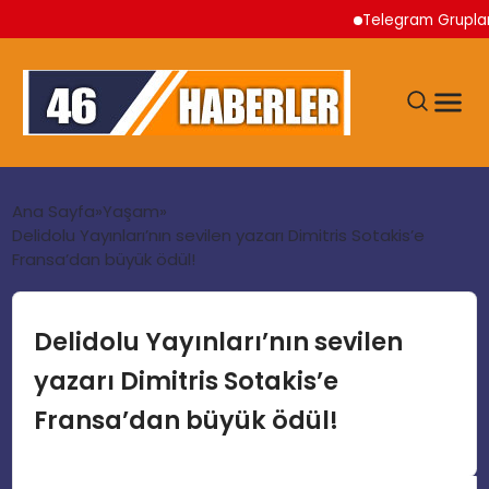
Telegram Grupları ile
ANA SAYFA
Ana Sayfa
Yaşam
Delidolu Yayınları’nın sevilen yazarı Dimitris Sotakis’e
Fransa’dan büyük ödül!
GÜNDEM
EKONOMI
Delidolu Yayınları’nın sevilen
yazarı Dimitris Sotakis’e
SIYASET
Fransa’dan büyük ödül!
TEKNOLOJI