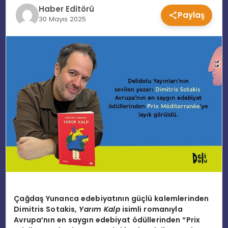
Haber Editörü
Paylaş
EĞITIM
30 Mayıs 2025
MAGAZIN
SPOR
YAŞAM
Çağdaş Yunanca edebiyatının güçlü kalemlerinden
Dimitris Sotakis,
Yarı
m Kalp
isimli romanıyla
Avrupa
’
nın en saygın edebiyat
ö
düllerinden
“
Prix