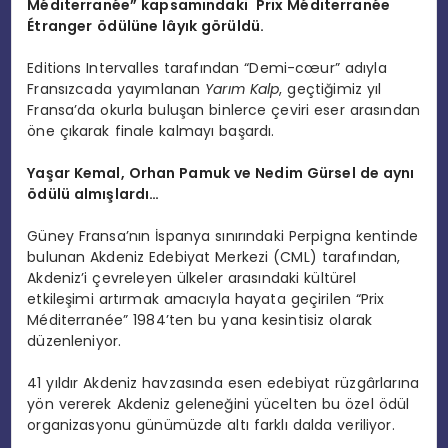
M
é
diterran
é
e” kapsamındaki
Prix M
é
diterran
é
e
É
tranger
ö
dülü
ne l
âyık g
ö
rüldü.
Editions Intervalles tarafından “Demi-cœur” adıyla
Fransızcada yayımlanan
Yarı
m Kalp
, geçtiğimiz yıl
Fransa’da okurla buluşan binlerce çeviri eser arasından
öne çıkarak finale kalmayı başardı.
Yaşar Kemal, Orhan Pamuk ve Nedim Gürsel de aynı
ödülü almışlardı…
Güney Fransa’nın İspanya sınırındaki Perpigna kentinde
bulunan Akdeniz Edebiyat Merkezi (CML) tarafından,
Akdeniz’i çevreleyen ülkeler arasındaki kültürel
etkileşimi artırmak amacıyla hayata geçirilen “Prix
Méditerranée” 1984’ten bu yana kesintisiz olarak
düzenleniyor.
41 yıldır Akdeniz havzasında esen edebiyat rüzgârlarına
yön vererek Akdeniz geleneğini yücelten bu özel ödül
organizasyonu günümüzde altı farklı dalda veriliyor.