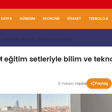
 SAYFA
GÜNDEM
EKONOMI
SIYASET
TEKNOLOJI
 setleriyle bilim ve teknolojiye doyacak
 eğitim setleriyle bilim ve tek
0 Yorum Yapıldı
Paylaş