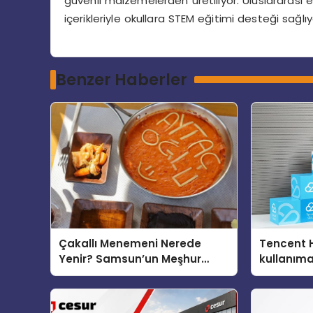
güvenli malzemelerden üretiliyor. Uluslararası
içerikleriyle okullara STEM eğitimi desteği sağlıy
Benzer Haberler
Çakallı Menemeni Nerede
Tencent 
Yenir? Samsun’un Meşhur
kullanım
Lezzet Durakları