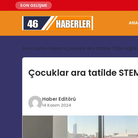
SON GELİŞME
ANA
Ana Sayfa
Yaşam
Çocuklar ara tatilde STEM eğitim
Çocuklar ara tatilde STEM
Haber Editörü
14 Kasım 2024