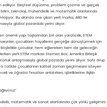
ih ediliyor. Eleştirel düşünme, problem çözme ve gerçek
ilim, teknoloji, mühendislik ve matematik alanlarında
laşıyor. Bu alanda öne çıkan yerli marka, ABD ile
masıyla global pazardaki yerini alıyor.
 önemli yapı taşlarından biri olan yaratıcılık, STEM
beveynler, çocukların hayallerini gerçeğe dönüştürmek için
r. Böylelikle çocuklar, hem eğlenirken hem de geleceğin
lerken yerli STEM markası Stemist Box, Amerika Birleşik
bütörlük anlaşmasıyla global pazarda yerini alıyor. Safir Grup
 tatilde çocuklarının kaliteli zaman geçirmesini isteyen
i ve öğretici fırsatları anlatırken, işbirliklerine ilişkin
ağlıyoruz”
ndislik, matematik ve sanat alanlarında çok yönlü gelişimini