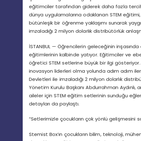
eğitimciler tarafından giderek daha fazla terc
dünya uygulamalarına odaklanan STEM eğitimi, b
bütünleşik bir öğrenme yaklaşımı sunarak yaygın
imzaladığı 2 milyon dolarlık distribütörlük anlaş
İSTANBUL — Öğrencilerin geleceğinin inşasında en
eğitimlerinin kalbinde yatıyor. Eğitimciler ve e
öğretici STEM setlerine büyük bir ilgi gösteriyo
inovasyon liderleri olma yolunda adım adım iler
Devletleri ile imzaladığı 2 milyon dolarlık distri
Yönetim Kurulu Başkanı Abdurrahman Aydınlı, ara
aileler için STEM eğitim setlerinin sunduğu eğlencel
detayları da paylaştı.
“Setlerimizle çocukların çok yönlü gelişmesini s
Stemist Box’ın çocukların bilim, teknoloji, mühe