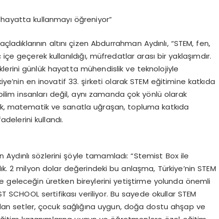
 hayatta kullanmayı öğreniyor”
çladıklarının altını çizen Abdurrahman Aydınlı, “STEM, fen,
içe geçerek kullanıldığı, müfredatlar arası bir yaklaşımdır.
erini günlük hayatta mühendislik ve teknolojiyle
iye’nin en inovatif 33. şirketi olarak STEM eğitimine katkıda
bilim insanları değil, aynı zamanda çok yönlü olarak
dislik, matematik ve sanatla uğraşan, topluma katkıda
delerini kullandı.
Aydınlı sözlerini şöyle tamamladı: “Stemist Box ile
ık. 2 milyon dolar değerindeki bu anlaşma, Türkiye’nin STEM
e geleceğin üretken bireylerini yetiştirme yolunda önemli
IST SCHOOL sertifikası veriliyor. Bu sayede okullar STEM
m olan setler, çocuk sağlığına uygun, doğa dostu ahşap ve