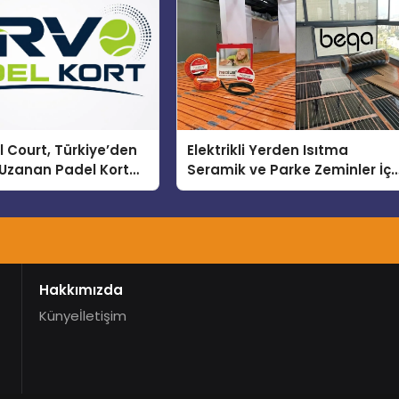
 Court, Türkiye’den
Elektrikli Yerden Isıtma
Uzanan Padel Kort
Seramik ve Parke Zeminler İçi
de Güvenin Adresi
En Verimli Çözümler
Hakkımızda
Künye
İletişim