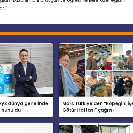
 eğitim kazanımlarına uygun ve öğretmenlere özel eğitim
or.”
Hy3 dünya genelinde
Mars Türkiye’den “Köpeğini İş
a sunuldu
Götür Haftası” çağrısı