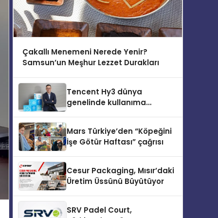
Çakallı Menemeni Nerede Yenir?
Samsun’un Meşhur Lezzet Durakları
Tencent Hy3 dünya
genelinde kullanıma
sunuldu
Mars Türkiye’den “Köpeğini
İşe Götür Haftası” çağrısı
Cesur Packaging, Mısır’daki
Üretim Üssünü Büyütüyor
SRV Padel Court,