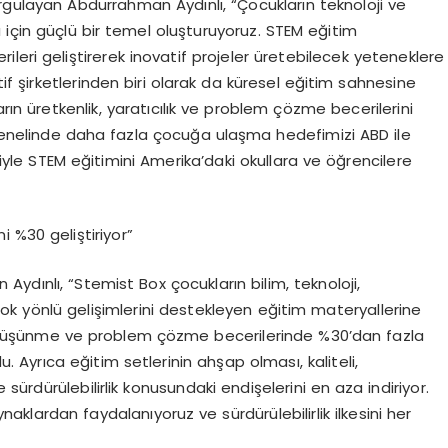
gulayan Abdurrahman Aydınlı, “Çocukların teknoloji ve
ı için güçlü bir temel oluşturuyoruz. STEM eğitim
leri geliştirerek inovatif projeler üretebilecek yeteneklere
tif şirketlerinden biri olarak da küresel eğitim sahnesine
ın üretkenlik, yaratıcılık ve problem çözme becerilerini
a genelinde daha fazla çocuğa ulaşma hedefimizi ABD ile
iğiyle STEM eğitimini Amerika’daki okullara ve öğrencilere
 %30 geliştiriyor”
ydınlı, “Stemist Box çocukların bilim, teknoloji,
k yönlü gelişimlerini destekleyen eğitim materyallerine
ştirel düşünme ve problem çözme becerilerinde %30’dan fazla
. Ayrıca eğitim setlerinin ahşap olması, kaliteli,
e sürdürülebilirlik konusundaki endişelerini en aza indiriyor.
aklardan faydalanıyoruz ve sürdürülebilirlik ilkesini her