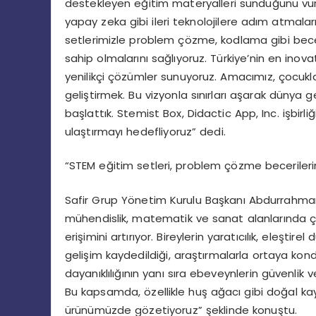
destekleyen eğitim materyalleri sunduğunu vur
yapay zeka gibi ileri teknolojilere adım atmalar
setlerimizle problem çözme, kodlama gibi beceri
sahip olmalarını sağlıyoruz. Türkiye’nin en inova
yenilikçi çözümler sunuyoruz. Amacımız, çocuklar
geliştirmek. Bu vizyonla sınırları aşarak düny
başlattık. Stemist Box, Didactic App, Inc. işbirl
ulaştırmayı hedefliyoruz” dedi.
“STEM eğitim setleri, problem çözme becerilerini
Safir Grup Yönetim Kurulu Başkanı Abdurrahman A
mühendislik, matematik ve sanat alanlarında ço
erişimini artırıyor. Bireylerin yaratıcılık, ele
gelişim kaydedildiği, araştırmalarla ortaya kondu
dayanıklılığının yanı sıra ebeveynlerin güvenlik v
Bu kapsamda, özellikle huş ağacı gibi doğal kayn
ürünümüzde gözetiyoruz” şeklinde konuştu.