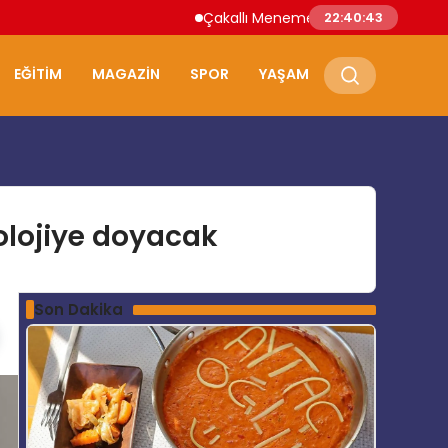
Çakallı Menemeni Nerede Yenir? Samsun’u
22:40:44
EĞITIM
MAGAZIN
SPOR
YAŞAM
nolojiye doyacak
Son Dakika