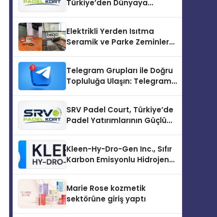
Türkiye’den Dünyaya
Uzanan Padel Kort
Üretiminde Güvenin Adresi
Elektrikli Yerden Isıtma
Seramik ve Parke Zeminler
İçin En Verimli Çözümler
Telegram Grupları ile Doğru
Topluluğa Ulaşın: Telegram
Topluluğu Kurduktan Sonra
İlk Adım
SRV Padel Court, Türkiye’de
Padel Yatırımlarının Güçlü
Markası Olmayı Sürdürüyor
Kleen-Hy-Dro-Gen Inc., Sıfır
Karbon Emisyonlu Hidrojen
Isıtma Teknolojisinde ISO ve
TSSA Düzenleyici Onaylarını
Marie Rose kozmetik
Aldı
sektörüne giriş yaptı