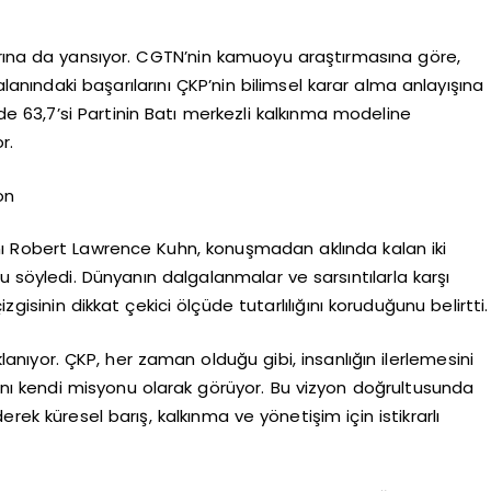
arına da yansıyor. CGTN’nin kamuoyu araştırmasına göre,
lanındaki başarılarını ÇKP’nin bilimsel karar alma anlayışına
de 63,7’si Partinin Batı merkezli kalkınma modeline
r.
on
nı Robert Lawrence Kuhn, konuşmadan aklında kalan iki
u söyledi. Dünyanın dalgalanmalar ve sarsıntılarla karşı
zgisinin dikkat çekici ölçüde tutarlılığını koruduğunu belirtti.
lanıyor. ÇKP, her zaman olduğu gibi, insanlığın ilerlemesini
 kendi misyonu olarak görüyor. Bu vizyon doğrultusunda
rek küresel barış, kalkınma ve yönetişim için istikrarlı