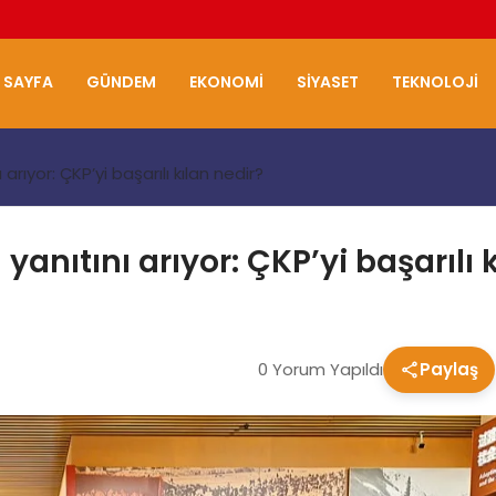
 SAYFA
GÜNDEM
EKONOMI
SIYASET
TEKNOLOJI
rıyor: ÇKP’yi başarılı kılan nedir?
nıtını arıyor: ÇKP’yi başarılı k
0 Yorum Yapıldı
Paylaş