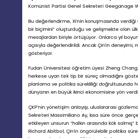
Komünist Partisi Genel Sekreteri Geeganage We
Bu değerlendirme, Xi’nin konuşmasında verdiği Ç
bir biçimini” oluşturduğu ve gelişmekte olan ü
mesajlardan biriyle örtüşüyor. Onlarca yıl boy
açısıyla değerlendirildi. Ancak Çin’in deneyimi,
gösteriyor.
Fudan Üniversitesi öğretim üyesi Zheng Chang
herkese uyan tek tip bir süreç olmadığını gösterd
planlama ve politika sürekliliği doğrultusunda 
dünyanın en büyük ikinci ekonomisine yön verdi
ÇKP’nin yönetişim anlayışı, uluslararası gözlemcil
Sekreteri Massimiliano Ay, kısa süre önce gerçek
etkileyen unsurun “halkın arasında kök salmış” 
Richard Abitbol, Çin’in öngörülebilir politika sü