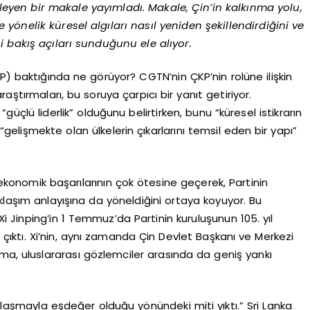
eyen bir makale yayımladı. Makale, Çin’in kalkınma yolu,
önelik küresel algıları nasıl yeniden şekillendirdiğini ve
i bakış açıları sunduğunu ele alıyor.
P) baktığında ne görüyor? CGTN’nin ÇKP’nin rolüne ilişkin
tırmaları, bu soruya çarpıcı bir yanıt getiriyor.
n “güçlü liderlik” olduğunu belirtirken, bunu “küresel istikrarın
elişmekte olan ülkelerin çıkarlarını temsil eden bir yapı”
n ekonomik başarılarının çok ötesine geçerek, Partinin
klaşım anlayışına da yöneldiğini ortaya koyuyor. Bu
 Jinping’in 1 Temmuz’da Partinin kuruluşunun 105. yıl
ktı. Xi’nin, aynı zamanda Çin Devlet Başkanı ve Merkezi
ma, uluslararası gözlemciler arasında da geniş yankı
aşmayla eşdeğer olduğu yönündeki miti yıktı.” Sri Lanka