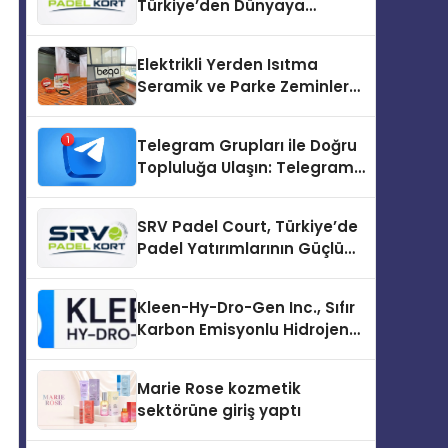
Türkiye’den Dünyaya
Uzanan Padel Kort
Üretiminde Güvenin Adresi
Elektrikli Yerden Isıtma
Seramik ve Parke Zeminler
İçin En Verimli Çözümler
Telegram Grupları ile Doğru
Topluluğa Ulaşın: Telegram
Topluluğu Kurduktan Sonra
İlk Adım
SRV Padel Court, Türkiye’de
Padel Yatırımlarının Güçlü
Markası Olmayı Sürdürüyor
Kleen-Hy-Dro-Gen Inc., Sıfır
Karbon Emisyonlu Hidrojen
Isıtma Teknolojisinde ISO ve
TSSA Düzenleyici Onaylarını
Marie Rose kozmetik
Aldı
sektörüne giriş yaptı