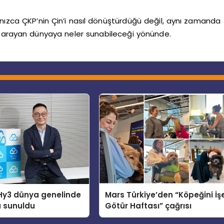
yalnızca ÇKP’nin Çin’i nasıl dönüştürdüğü değil, aynı zamanda
llar arayan dünyaya neler sunabileceği yönünde.
Hy3 dünya genelinde
Mars Türkiye’den “Köpeğini İş
a sunuldu
Götür Haftası” çağrısı