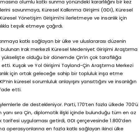
nmasına olumlu katkı sunma yönündeki kararlılığını bir kez
rlerini savunmaya, Küresel Kalkınma Girişimi (GDI), Küresel
Küresel Yönetişim Girişimi’ni ilerletmeye ve insanlık için
ılıkla teşvik etmeye çağırdı.
alkınmaya katkı sağlayan bir ülke ve uluslararası düzenin
bulunan Irak merkezli Küresel Medeniyet Girişimi Araştırma
yükselişte olduğu bir dönemde Çin’in çok taraflılığa
de etti. Kuşak ve Yol Girişimi Tayland-Çin Araştırma Merkezi
nlık için ortak geleceğe sahip bir topluluk inşa etme
P’nin küresel sorumluluk anlayışını yansıttığını ve insanlığın
fade etti.
lemlerle de destekleniyor. Parti, 170’ten fazla ülkede 700’ü
nun yanı sıra Çin, diplomatik ilişki içinde bulunduğu tüm en az
rük tarifesi uygulaması getirdi, GDI çerçevesinde 1.800’den
ruma operasyonlarına en fazla katkı sağlayan ikinci ülke