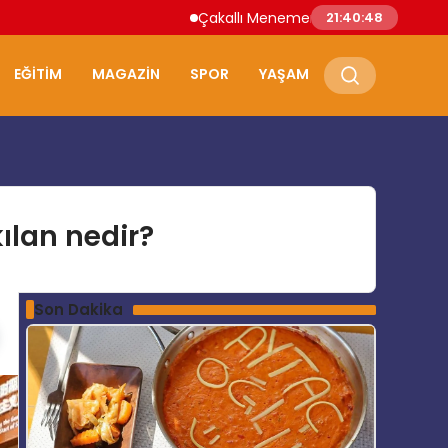
Çakallı Menemeni Nerede Yenir? Samsun’un 
21:40:49
EĞITIM
MAGAZIN
SPOR
YAŞAM
ılan nedir?
Son Dakika