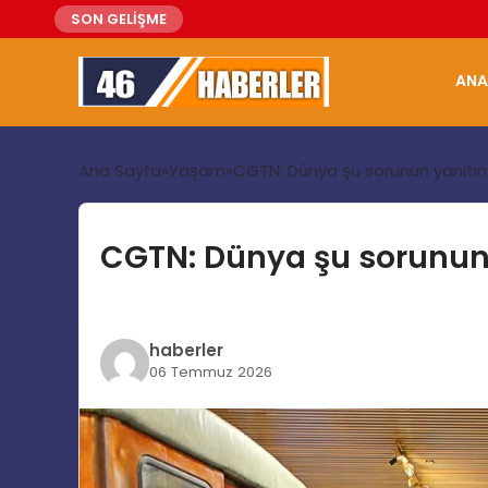
SON GELİŞME
ANA
Ana Sayfa
Yaşam
CGTN: Dünya şu sorunun yanıtını a
CGTN: Dünya şu sorunun ya
haberler
06 Temmuz 2026