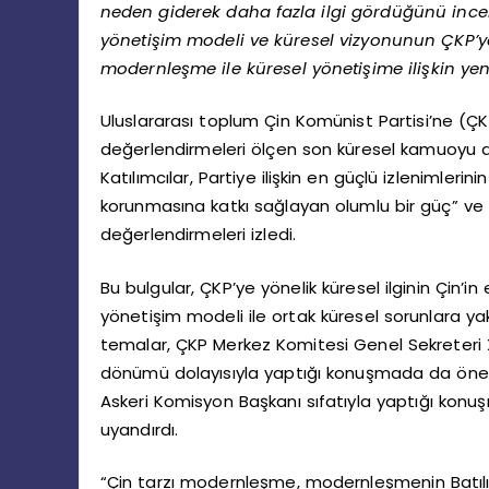
neden giderek daha fazla ilgi gördüğünü incel
yönetişim modeli ve küresel vizyonunun ÇKP’ye y
modernleşme ile küresel yönetişime ilişkin yen
Uluslararası toplum Çin Komünist Partisi’ne (ÇK
değerlendirmeleri ölçen son küresel kamuoyu araş
Katılımcılar, Partiye ilişkin en güçlü izlenimlerini
korunmasına katkı sağlayan olumlu bir güç” ve “g
değerlendirmeleri izledi.
Bu bulgular, ÇKP’ye yönelik küresel ilginin Çin’i
yönetişim modeli ile ortak küresel sorunlara ya
temalar, ÇKP Merkez Komitesi Genel Sekreteri Xi
dönümü dolayısıyla yaptığı konuşmada da öne çı
Askeri Komisyon Başkanı sıfatıyla yaptığı konuş
uyandırdı.
“Çin tarzı modernleşme, modernleşmenin Batılıl