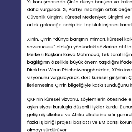
Xi, konuşmasında Çin’in dünya barışına ve kalkı
daha vurguladı. Xi, Partiyi insanlığın ortak değe
Güvenlik Girişimi, Küresel Medeniyet Girişimi ve 
ortak geleceğe sahip bir topluluk inşasını kararl
Xi’nin, Çin’in “dünya barışının mimarı, küresel k
savunucusu” olduğu yönündeki sözlerine atıfta 
Merkezi Başkanı Kawa Mahmoud, tek taraflılığın 
bağlılığının özellikle büyük önem taşıdığını ifa
Direktörü Wirun Phichaiwongphakdee, Xi’nin insa
vizyonunu vurgulayarak, dört küresel girişimin ÇK
ilerlemesine Çin’in bilgeliğiyle katkı sunduğunu i
ÇKP’nin küresel vizyonu, söylemlerin ötesinde ey
aşkın siyasi kuruluşla düzenli ilişkiler kurdu. Bu
gelişmiş ülkelere ve Afrika ülkelerine sıfır güm
fazla iş birliği projesi başlattı ve BM barışı ko
olmayı sürdürüyor.