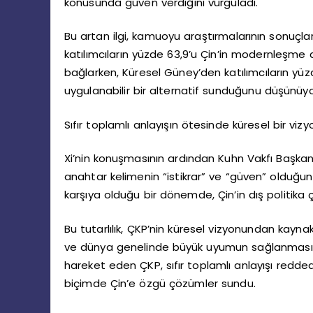
konusunda güven verdiğini vurguladı.
Bu artan ilgi, kamuoyu araştırmalarının sonuçl
katılımcıların yüzde 63,9’u Çin’in modernleşme a
bağlarken, Küresel Güney’den katılımcıların yüz
uygulanabilir bir alternatif sunduğunu düşünüyo
Sıfır toplamlı anlayışın ötesinde küresel bir vizy
Xi’nin konuşmasının ardından Kuhn Vakfı Başka
anahtar kelimenin “istikrar” ve “güven” olduğun
karşıya olduğu bir dönemde, Çin’in dış politika çi
Bu tutarlılık, ÇKP’nin küresel vizyonundan kaynak
ve dünya genelinde büyük uyumun sağlanmasını
hareket eden ÇKP, sıfır toplamlı anlayışı reddede
biçimde Çin’e özgü çözümler sundu.