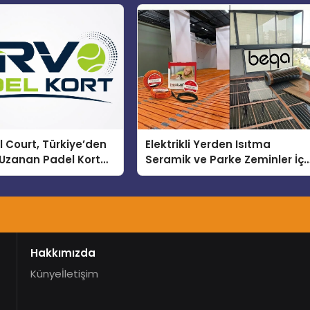
 Court, Türkiye’den
Elektrikli Yerden Isıtma
Uzanan Padel Kort
Seramik ve Parke Zeminler İçi
de Güvenin Adresi
En Verimli Çözümler
Hakkımızda
Künye
İletişim