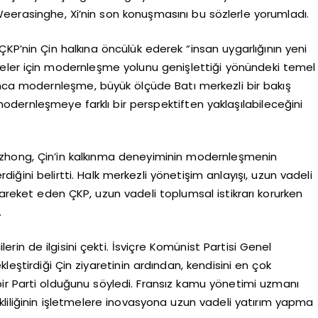
erasinghe, Xi’nin son konuşmasını bu sözlerle yorumladı.
KP’nin Çin halkına öncülük ederek “insan uygarlığının yeni
lkeler için modernleşme yolunu genişlettiği yönündeki temel
unca modernleşme, büyük ölçüde Batı merkezli bir bakış
 modernleşmeye farklı bir perspektiften yaklaşılabileceğini
zhong, Çin’in kalkınma deneyiminin modernleşmenin
iğini belirtti. Halk merkezli yönetişim anlayışı, uzun vadeli
hareket eden ÇKP, uzun vadeli toplumsal istikrarı korurken
.
erin de ilgisini çekti. İsviçre Komünist Partisi Genel
leştirdiği Çin ziyaretinin ardından, kendisini en çok
bir Parti olduğunu söyledi. Fransız kamu yönetimi uzmanı
rekliliğinin işletmelere inovasyona uzun vadeli yatırım yapma