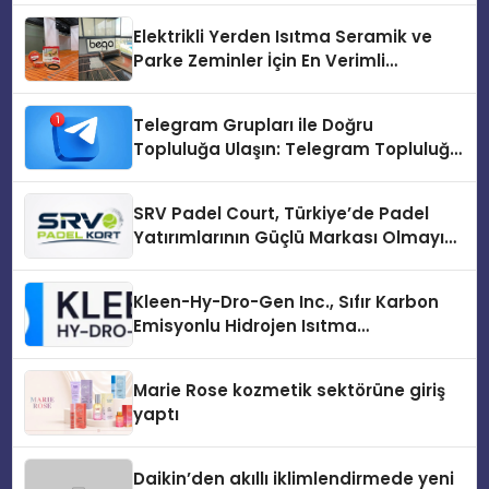
Elektrikli Yerden Isıtma Seramik ve
Parke Zeminler İçin En Verimli
Çözümler
Telegram Grupları ile Doğru
Topluluğa Ulaşın: Telegram Topluluğu
Kurduktan Sonra İlk Adım
SRV Padel Court, Türkiye’de Padel
Yatırımlarının Güçlü Markası Olmayı
Sürdürüyor
Kleen-Hy-Dro-Gen Inc., Sıfır Karbon
Emisyonlu Hidrojen Isıtma
Teknolojisinde ISO ve TSSA
Düzenleyici Onaylarını Aldı
Marie Rose kozmetik sektörüne giriş
yaptı
Daikin’den akıllı iklimlendirmede yeni