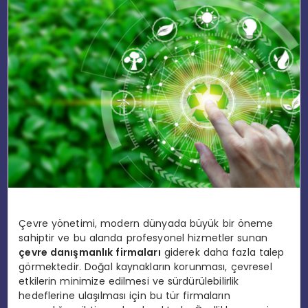
EĞITIM
MAGAZIN
SPOR
YAŞAM
Çevre yönetimi, modern dünyada büyük bir öneme
sahiptir ve bu alanda profesyonel hizmetler sunan
çevre danışmanlık firmaları
giderek daha fazla talep
görmektedir. Doğal kaynakların korunması, çevresel
etkilerin minimize edilmesi ve sürdürülebilirlik
hedeflerine ulaşılması için bu tür firmaların