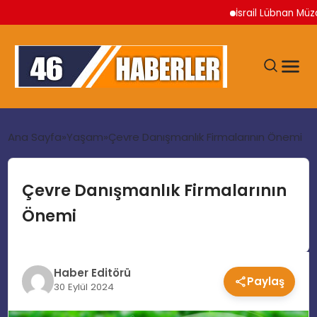
İsrail Lübnan Müzaker
ANA SAYFA
Ana Sayfa
Yaşam
Çevre Danışmanlık Firmalarının Önemi
GÜNDEM
Çevre Danışmanlık Firmalarının
Önemi
EKONOMI
SIYASET
Haber Editörü
Paylaş
30 Eylül 2024
TEKNOLOJI