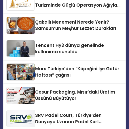
Turizminde Güçlü Operasyon Ağıyla
Fark Yaratıyor
Çakallı Menemeni Nerede Yenir?
Samsun’un Meşhur Lezzet Durakları
Tencent Hy3 dünya genelinde
kullanıma sunuldu
Mars Türkiye’den “Köpeğini İşe Götür
Haftası” çağrısı
Cesur Packaging, Mısır’daki Üretim
Üssünü Büyütüyor
SRV Padel Court, Türkiye’den
Dünyaya Uzanan Padel Kort
Üretiminde Güvenin Adresi