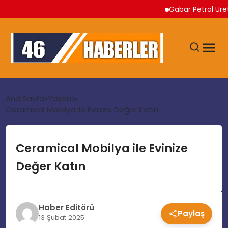
Gabar Petrol Üretimi R
ANA SAYFA
Ana Sayfa
Yaşam
Ceramical Mobilya ile Evinize Değer Katın
GÜNDEM
Ceramical Mobilya ile Evinize
EKONOMI
Değer Katın
SIYASET
Haber Editörü
Paylaş
TEKNOLOJI
13 Şubat 2025