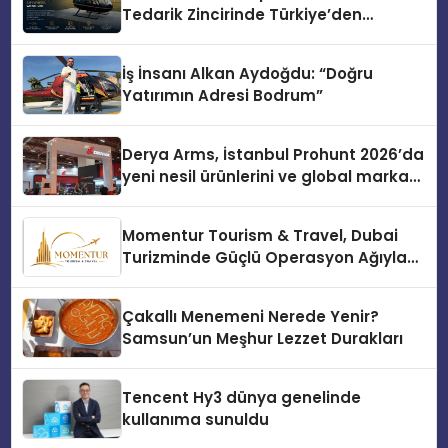
Tedarik Zincirinde Türkiye’den
Dünyaya Açılıyor
İş İnsanı Alkan Aydoğdu: “Doğru
Yatırımın Adresi Bodrum”
Derya Arms, İstanbul Prohunt 2026’da
yeni nesil ürünlerini ve global marka
vizyonunu sergiledi
Momentur Tourism & Travel, Dubai
Turizminde Güçlü Operasyon Ağıyla
Fark Yaratıyor
Çakallı Menemeni Nerede Yenir?
Samsun’un Meşhur Lezzet Durakları
Tencent Hy3 dünya genelinde
kullanıma sunuldu