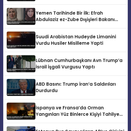
Yemen Tarihinde Bir İlk: Efrah
Abdulaziz ez-Zube Dışişleri Bakanı
Oldu
Suudi Arabistan Hudeyde Limanini
Vurdu Husiler Misilleme Yapti
Lübnan Cumhurbaşkanı Avn Trump’a
İsrail İşgali Vurgusu Yaptı
ABD Basını: Trump İran’a Saldırıları
Durdurdu
İspanya ve Fransa’da Orman
Yangınları Yüz Binlerce Kişiyi Tahliye
Etti