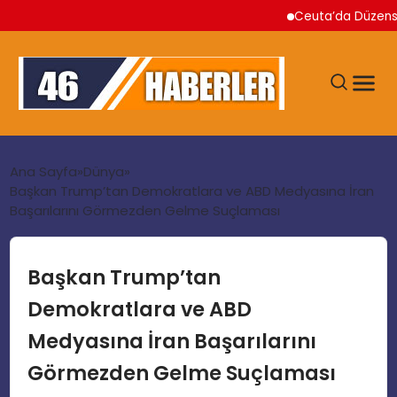
Ceuta’da Düzensiz Göçm
ANA SAYFA
Ana Sayfa
Dünya
Başkan Trump’tan Demokratlara ve ABD Medyasına İran
Başarılarını Görmezden Gelme Suçlaması
GÜNDEM
EKONOMI
Başkan Trump’tan
Demokratlara ve ABD
SIYASET
Medyasına İran Başarılarını
Görmezden Gelme Suçlaması
TEKNOLOJI