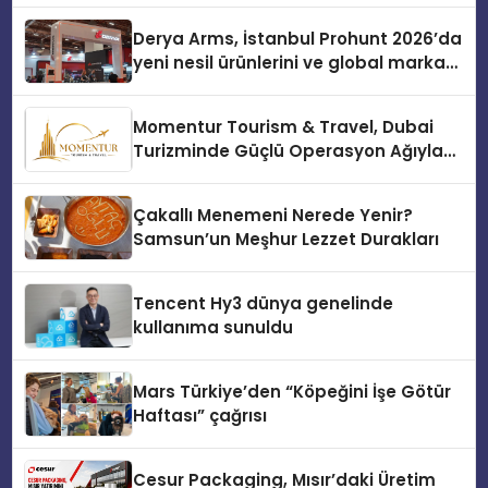
Derya Arms, İstanbul Prohunt 2026’da
yeni nesil ürünlerini ve global marka
vizyonunu sergiledi
Momentur Tourism & Travel, Dubai
Turizminde Güçlü Operasyon Ağıyla
Fark Yaratıyor
Çakallı Menemeni Nerede Yenir?
Samsun’un Meşhur Lezzet Durakları
Tencent Hy3 dünya genelinde
kullanıma sunuldu
Mars Türkiye’den “Köpeğini İşe Götür
Haftası” çağrısı
Cesur Packaging, Mısır’daki Üretim