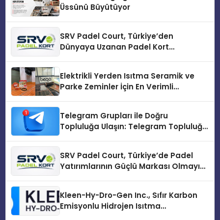
Üssünü Büyütüyor
SRV Padel Court, Türkiye’den
Dünyaya Uzanan Padel Kort
Üretiminde Güvenin Adresi
Elektrikli Yerden Isıtma Seramik ve
Parke Zeminler İçin En Verimli
Çözümler
Telegram Grupları ile Doğru
Topluluğa Ulaşın: Telegram Topluluğu
Kurduktan Sonra İlk Adım
SRV Padel Court, Türkiye’de Padel
Yatırımlarının Güçlü Markası Olmayı
Sürdürüyor
Kleen-Hy-Dro-Gen Inc., Sıfır Karbon
Emisyonlu Hidrojen Isıtma
Teknolojisinde ISO ve TSSA