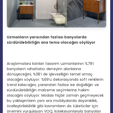
Uzmanların yarısından fazlası banyolarda
sürdürülebilirliğin ana tema olacağını söylüyor
Araştırmalara katılan tasarım uzmanlarının %78’i
banyoların rahatlatıcı deneyim alanlarına
dönüşeceğini, %38’i de işlevselliğin temel amaç
olacağını söylüyor. %69’u dekorasyonda soft renklerin
trend kalacağını, yarısından fazlası ise doğallığın ve
sürdürülebilirliğin malzeme seçimlerine hakim
olacağını söylüyor. Modası hiçbir zaman geçmeyecek
bu yaklaşımların yanı sıra mobilyalarda dayanıklılık,
özelleştirilebilirlik gibi kavramların da tüketiciler için
önemini vurgulayan VOQ, koleksiyonlarıyla banyoları