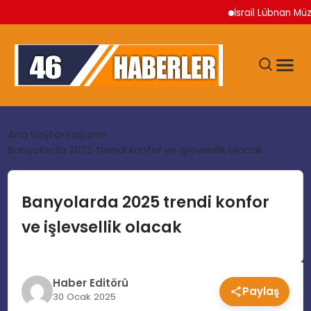
İsrail Lübnan Müzaker
ANA SAYFA
Ana Sayfa
Yaşam
Banyolarda 2025 trendi konfor ve işlevsellik olacak
GÜNDEM
Banyolarda 2025 trendi konfor
EKONOMI
ve işlevsellik olacak
SIYASET
Haber Editörü
Paylaş
TEKNOLOJI
30 Ocak 2025