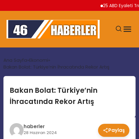
25 ABD Eyaleti Trump Y
ANA SAYFA
Ana Sayfa
Ekonomi
Bakan Bolat: Türkiye’nin İhracatında Rekor Artış
GÜNDEM
Bakan Bolat: Türkiye’nin
EKONOMI
İhracatında Rekor Artış
SIYASET
haberler
Paylaş
TEKNOLOJI
28 Haziran 2024