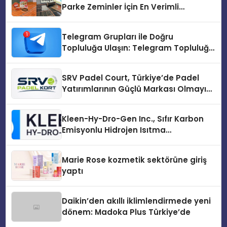
Parke Zeminler İçin En Verimli
Çözümler
Telegram Grupları ile Doğru
Topluluğa Ulaşın: Telegram Topluluğu
Kurduktan Sonra İlk Adım
SRV Padel Court, Türkiye’de Padel
Yatırımlarının Güçlü Markası Olmayı
Sürdürüyor
Kleen-Hy-Dro-Gen Inc., Sıfır Karbon
Emisyonlu Hidrojen Isıtma
Teknolojisinde ISO ve TSSA
Düzenleyici Onaylarını Aldı
Marie Rose kozmetik sektörüne giriş
yaptı
Daikin’den akıllı iklimlendirmede yeni
dönem: Madoka Plus Türkiye’de