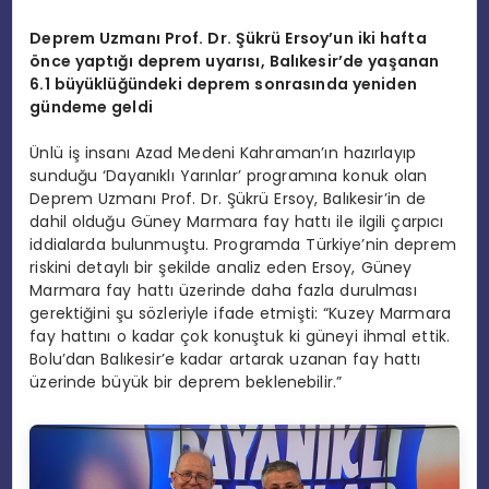
Deprem Uzmanı Prof. Dr. Şükrü Ersoy
’
un iki hafta
ö
nce yaptığı deprem uyarısı, Balıkesir
’
de yaşanan
6.1 büyüklüğündeki deprem sonrasında yeniden
gündeme geldi
Ünlü iş insanı Azad Medeni Kahraman’ın hazırlayıp
sunduğu ‘Dayanıklı Yarınlar’ programına konuk olan
Deprem Uzmanı Prof. Dr. Şükrü Ersoy, Balıkesir’in de
dahil olduğu Güney Marmara fay hattı ile ilgili çarpıcı
iddialarda bulunmuştu. Programda Türkiye’nin deprem
riskini detaylı bir şekilde analiz eden Ersoy, Güney
Marmara fay hattı üzerinde daha fazla durulması
gerektiğini şu sözleriyle ifade etmişti: “Kuzey Marmara
fay hattını o kadar çok konuştuk ki güneyi ihmal ettik.
Bolu’dan Balıkesir’e kadar artarak uzanan fay hattı
üzerinde büyük bir deprem beklenebilir.”