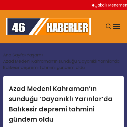
Çakallı Menemeni Nered
ANA SAYFA
Ana Sayfa
Yaşam
Azad Medeni Kahraman’ın sunduğu ‘Dayanıklı Yarınlar’da
Balıkesir depremi tahmini gündem oldu
GÜNDEM
EKONOMI
Azad Medeni Kahraman’ın
sunduğu ‘Dayanıklı Yarınlar’da
SIYASET
Balıkesir depremi tahmini
gündem oldu
TEKNOLOJI