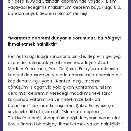
bir defa 1939’da Erzincan depreminde yaşadık. Bizim
yaşayabileceğimiz maksimum deprem büyüklüğü 8.0,
bundan büyük deprem olmaz” demişti.
“
Marmara depremi dünyanın sorunudur, bu b
ö
lgeyi
ihmal etmek hainliktir”
Her hafta ağırladığı konuklarla birlikte, deprem gerçeği
üzerinde farkındalık yaratmayı hedefleyen Azad
Medeni Kahraman, Prof. Dr. Şükrü Ersoy’un katılımıyla
kentsel dönüşüm ve yerinde dönüşümün önemine bir
kez daha vurgu yaptı. “Rantsal değil, insansal
dönüşüm” sloganıyla yola çıkan Kahraman, “Bizim
derdimiz, depremin vereceği maddi manevi zarar
karşısında vatanımıza ve milletimize katkıda
bulunmak” şeklinde konuşurken, Şükrü Ersoy ise şu
sözleriyle dikkat çekmişti: “Marmara depremi,
Türkiye’nin değil, Avrupa’nın değil dünyanın sorunudur.
Böyle önemli bir bölgeyi ihmal etmek vatan hainliğidir.”