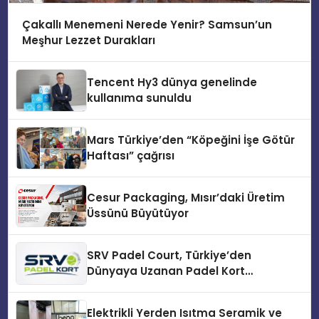
Çakallı Menemeni Nerede Yenir? Samsun’un
Meşhur Lezzet Durakları
Tencent Hy3 dünya genelinde
kullanıma sunuldu
Mars Türkiye’den “Köpeğini İşe Götür
Haftası” çağrısı
Cesur Packaging, Mısır’daki Üretim
Üssünü Büyütüyor
SRV Padel Court, Türkiye’den
Dünyaya Uzanan Padel Kort
Üretiminde Güvenin Adresi
Elektrikli Yerden Isıtma Seramik ve