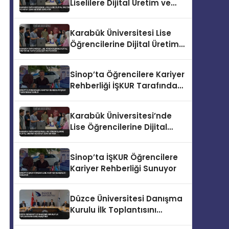
Liselilere Dijital Üretim ve
Yapay Zeka Eğitimi Veriliyor
Karabük Üniversitesi Lise
Öğrencilerine Dijital Üretim
ve Yapay Zeka Eğitimi
Veriyor
Sinop’ta Öğrencilere Kariyer
Rehberliği İŞKUR Tarafından
Verildi
Karabük Üniversitesi’nde
Lise Öğrencilerine Dijital
Üretim ve Yapay Zeka
Eğitimi
Sinop’ta İŞKUR Öğrencilere
Kariyer Rehberliği Sunuyor
Düzce Üniversitesi Danışma
Kurulu İlk Toplantısını
Gerçekleştirdi