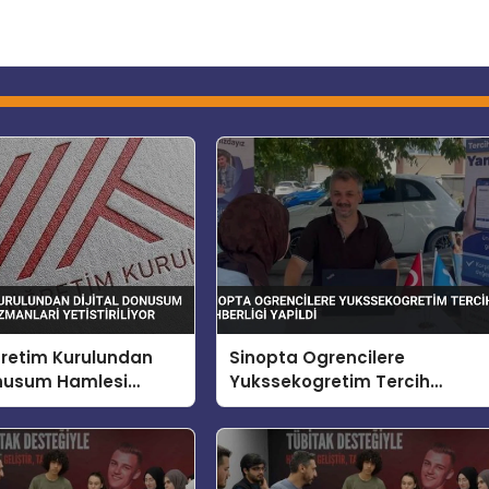
retim Kurulundan
Sinopta Ogrencilere
onusum Hamlesi
Yukssekogretim Tercih
manlari Yetistiriliyor
Rehberligi Yapildi