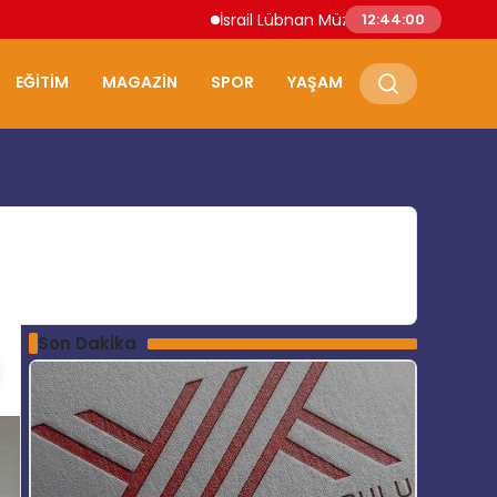
İsrail Lübnan Müzakereleri Roma’da Dev
12:44:01
EĞITIM
MAGAZIN
SPOR
YAŞAM
Son Dakika