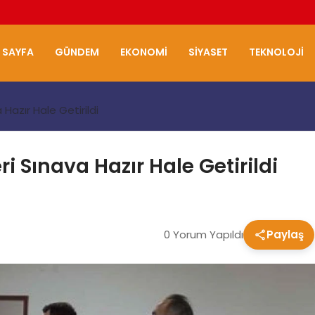
 SAYFA
GÜNDEM
EKONOMI
SIYASET
TEKNOLOJI
Hazır Hale Getirildi
i Sınava Hazır Hale Getirildi
0 Yorum Yapıldı
Paylaş