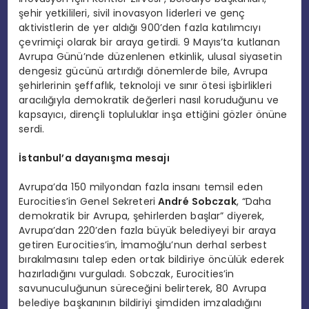
şehir yetkilileri, sivil inovasyon liderleri ve genç
aktivistlerin de yer aldığı 900’den fazla katılımcıyı
çevrimiçi olarak bir araya getirdi. 9 Mayıs’ta kutlanan
Avrupa Günü’nde düzenlenen etkinlik, ulusal siyasetin
dengesiz gücünü artırdığı dönemlerde bile, Avrupa
şehirlerinin şeffaflık, teknoloji ve sınır ötesi işbirlikleri
aracılığıyla demokratik değerleri nasıl koruduğunu ve
kapsayıcı, dirençli topluluklar inşa ettiğini gözler önüne
serdi.
İstanbul
’
a dayanış
ma
mesajı
Avrupa’da 150 milyondan fazla insanı temsil eden
Eurocities’in Genel Sekreteri
Andr
é Sobczak
, “Daha
demokratik bir Avrupa, şehirlerden başlar” diyerek,
Avrupa’dan 220’den fazla büyük belediyeyi bir araya
getiren Eurocities’in, İmamoğlu’nun derhal serbest
bırakılmasını talep eden ortak bildiriye öncülük ederek
hazırladığını vurguladı. Sobczak, Eurocities’in
savunuculuğunun süreceğini belirterek, 80 Avrupa
belediye başkanının bildiriyi şimdiden imzaladığını