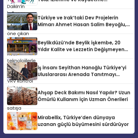
VRV kontrol ünitesi Madoka Plus
Etkileşimleri
Türkiye’de satışa sunuldu. Tam
dokunmatik ekranı, mobil uygulama
Türkiye ve Irak’taki Dev Projelerin
desteği ve akıllı sensör entegrasyonu
Mimarı Ahmet Hasan Salim Beyoğlu,
sayesinde iklimlendirme sistemlerinin
10 Milyon Metrekarelik “Al Yusuf
yönetimini daha kolay, konforlu ve
Holding Industrial City” Projesini
verimli hale getiriyor. Enerji
Beylikdüzü’nde Beylik İşkembe, 20
Hayata Geçirecek
verimliliğini artırırken modern yaşam
Yıldır Kalite ve Lezzetin Değişmeyen
alanlarında teknolojiyi estetik ile bulu
Adresi
İş İnsanı Seyithan Hanoğlu Türkiye’yi
Uluslararası Arenada Tanıtmayı
Hedefliyor
Ahşap Deck Bakımı Nasıl Yapılır? Uzun
Ömürlü Kullanım İçin Uzman Önerileri
Mirabellix, Türkiye’den dünyaya
uzanan güçlü büyümesini sürdürüyor