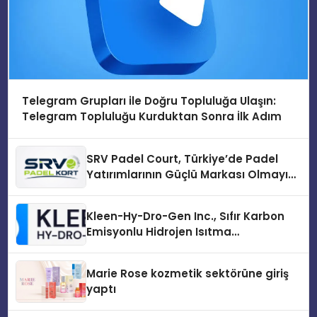
Telegram Grupları ile Doğru Topluluğa Ulaşın:
Telegram Topluluğu Kurduktan Sonra İlk Adım
SRV Padel Court, Türkiye’de Padel
Yatırımlarının Güçlü Markası Olmayı
Sürdürüyor
Kleen-Hy-Dro-Gen Inc., Sıfır Karbon
Emisyonlu Hidrojen Isıtma
Teknolojisinde ISO ve TSSA
Düzenleyici Onaylarını Aldı
Marie Rose kozmetik sektörüne giriş
yaptı