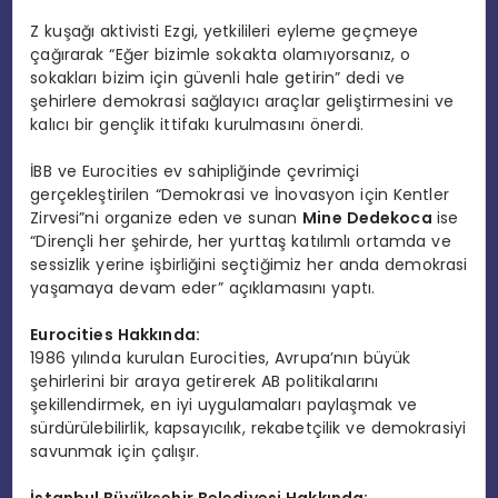
Z kuşağı aktivisti Ezgi, yetkilileri eyleme geçmeye
çağırarak “Eğer bizimle sokakta olamıyorsanız, o
sokakları bizim için güvenli hale getirin” dedi ve
şehirlere demokrasi sağlayıcı araçlar geliştirmesini ve
kalıcı bir gençlik ittifakı kurulmasını önerdi.
İBB ve Eurocities ev sahipliğinde çevrimiçi
gerçekleştirilen “Demokrasi ve İnovasyon için Kentler
Zirvesi”ni organize eden ve sunan
Mine Dedekoca
ise
“Dirençli her şehirde, her yurttaş katılımlı ortamda ve
sessizlik yerine işbirliğini seçtiğimiz her anda demokrasi
yaşamaya devam eder” açıklamasını yaptı.
Eurocities Hakkında:
1986 yılında kurulan Eurocities, Avrupa’nın büyük
şehirlerini bir araya getirerek AB politikalarını
şekillendirmek, en iyi uygulamaları paylaşmak ve
sürdürülebilirlik, kapsayıcılık, rekabetçilik ve demokrasiyi
savunmak için çalışır.
İstanbul Büyükşehir Belediyesi Hakkında: