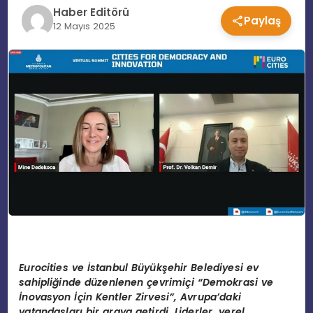
Haber Editörü
Paylaş
EĞITIM
12 Mayıs 2025
MAGAZIN
SPOR
YAŞAM
Eurocities ve İstanbul Büyükşehir Belediyesi ev
sahipliğinde düzenlenen çevrimiçi
“Demokrasi ve
İnovasyon İçin Kentler Zirvesi”, Avrupa’daki
vatandaşları bir araya getirdi. Liderler, yerel