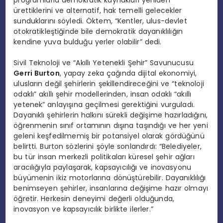
ürettiklerini ve alternatif, hak temelli gelecekler
sunduklarını söyledi. Öktem, “Kentler, ulus-devlet
otokratikleştiğinde bile demokratik dayanıklılığın
kendine yuva bulduğu yerler olabilir” dedi.
Sivil Teknoloji ve “Akıllı Yetenekli Şehir” Savunucusu
Gerri Burton
, yapay zeka çağında dijital ekonomiyi,
ulusların değil şehirlerin şekillendireceğini ve “teknoloji
odaklı” akıllı şehir modellerinden, insan odaklı “akıllı
yetenek” anlayışına geçilmesi gerektiğini vurguladı.
Dayanıklı şehirlerin halkını sürekli değişime hazırladığını,
öğrenmenin sınıf ortamının dışına taşındığı ve her yeni
geleni keşfedilmemiş bir potansiyel olarak gördüğünü
belirtti. Burton sözlerini şöyle sonlandırdı: “Belediyeler,
bu tür insan merkezli politikaları küresel şehir ağları
aracılığıyla paylaşarak, kapsayıcılığı ve inovasyonu
büyümenin ikiz motorlarına dönüştürebilir. Dayanıklılığı
benimseyen şehirler, insanlarına değişime hazır olmayı
öğretir. Herkesin deneyimi değerli olduğunda,
inovasyon ve kapsayıcılık birlikte ilerler.”