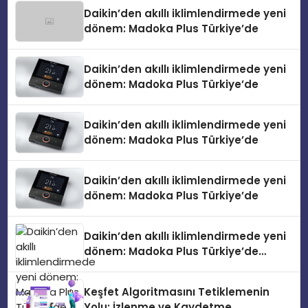
Daikin’den akıllı iklimlendirmede yeni
dönem: Madoka Plus Türkiye’de
Daikin’den akıllı iklimlendirmede yeni
dönem: Madoka Plus Türkiye’de
Daikin’den akıllı iklimlendirmede yeni
dönem: Madoka Plus Türkiye’de
Daikin’den akıllı iklimlendirmede yeni
dönem: Madoka Plus Türkiye’de
Daikin’den akıllı iklimlendirmede yeni
dönem: Madoka Plus Türkiye’de
Daikin’in kullanıcı dostu tasarımıyla
öne çıkan Madoka ailesinin yeni nesil
Keşfet Algoritmasını Tetiklemenin
teknolojilerle donatılmış son modeli
Yolu: İzlenme ve Kaydetme