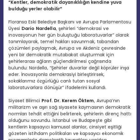
“Kentler, demokratik dayanıklılığın kendine yuva
bulduğu yerler olabilir”
Floransa Eski Belediye Başkanı ve Avrupa Parlamentosu
Üyesi
Dario Nardella
, şehirleri “demokrasi ve
inovasyonun her gün buluştuğu laboratuvarlar” olarak
tanımlayarak, temel hakları savunmak, tabandan
çözümleri paylaşmak, Avrupa ve Akdeniz çevresinde
yeni bir demokratik mutabakat oluşturmak için
şehirlerarası ağların güçlendirilmesi çağrısında
bulundu: Nardella, “Şehirler duvarlar değil köprüler inşa
eder. İnovasyonla demokrasiyi birleştirirsek,
sokaklarımız özgürlüğü canlı tutan sosyal
laboratuvarlara dönüşür” ifadelerini kullandı.
Siyaset Bilimci
Prof. Dr.
Kerem Öktem
, Avrupa’nın
militarizm ve aşırı sağ siyasete kaymasının demokratik
normları tehdit ettiğini belirterek, şehirlerin direnç hattı
olduğunu savundu. İstanbul ve Budapeşte gibi
kentlerin kapsayıcı kamusal alanlar, cinsiyet eşitliği
gözeten istihdam politikaları ve kapsayıcı ekonomik
programlarla demokratik kaynakları yeniden