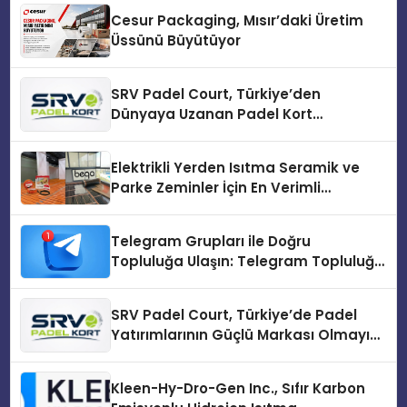
Cesur Packaging, Mısır’daki Üretim
Üssünü Büyütüyor
SRV Padel Court, Türkiye’den
Dünyaya Uzanan Padel Kort
Üretiminde Güvenin Adresi
Elektrikli Yerden Isıtma Seramik ve
Parke Zeminler İçin En Verimli
Çözümler
Telegram Grupları ile Doğru
Topluluğa Ulaşın: Telegram Topluluğu
Kurduktan Sonra İlk Adım
SRV Padel Court, Türkiye’de Padel
Yatırımlarının Güçlü Markası Olmayı
Sürdürüyor
Kleen-Hy-Dro-Gen Inc., Sıfır Karbon