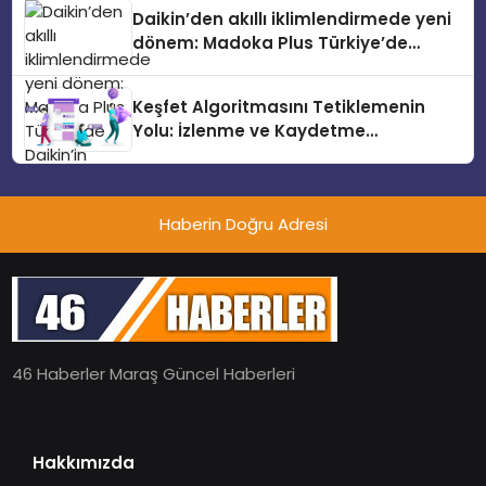
Daikin’den akıllı iklimlendirmede yeni
dönem: Madoka Plus Türkiye’de
Daikin’in kullanıcı dostu tasarımıyla
öne çıkan Madoka ailesinin yeni nesil
Keşfet Algoritmasını Tetiklemenin
teknolojilerle donatılmış son modeli
Yolu: İzlenme ve Kaydetme
VRV kontrol ünitesi Madoka Plus
Etkileşimleri
Türkiye’de satışa sunuldu. Tam
dokunmatik ekranı, mobil uygulama
desteği ve akıllı sensör entegrasyonu
Haberin Doğru Adresi
sayesinde iklimlendirme sistemlerinin
yönetimini daha kolay, konforlu ve
verimli hale getiriyor. Enerji
verimliliğini artırırken modern yaşam
alanlarında teknolojiyi estetik ile bulu
46 Haberler Maraş Güncel Haberleri
Hakkımızda