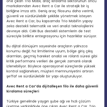
öne çıkan Trio Mobil, araç kiralama sektörünün öncü
markalarından Avec Rent a Car ile stratejik bir iş
birliğine imza attı. Geniş araç filosunu daha verimli,
güvenli ve sürdürülebilir şekilde yönetmek isteyen
Avec Rent a Car, bu kapsamda Trio Mobil’in yapay
zeka destekli telematik ve veri analizi teknolojilerini
devreye aldı. CAN Bus destekli sistemlerin de test
süreciyle birlikte entegrasyonu için hazırlıklar sürüyor.
Bu dijital dönüşüm sayesinde araçların yalnızca
konumu değil; hız limitlerine uyum, bölge giriş çıkış
alarmları, geçmiş hareket analizi ve rölanti süresi gibi
kritik performans verileri de gerçek zamanlı olarak
izlenebiliyor. Böylece operasyonel süreçlerde yüksek
kontrol sağlanırken, müşteri memnuniyetini artıran
şeffaf ve sürdürülebilir bir yapı oluşturuluyor.
Avec Rent a Car’
da
dijitalleşen filo ile daha güvenli
kiralama süreçleri
Türkiye genelinde yaygın şube ağı ve hızlı çözüm
üretme yetkinliğiyle öne çıkan Avec Rent a Car, Trio