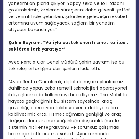
yönetimi ön plana çıkıyor. Yapay zekâ ve IoT tabanlı
çözümlerimiz, kiralama süreçlerini daha güvenli, şeffaf
ve verimli hale getirirken, şirketlere geleceğin rekabet
ortamına uyum sağlayacak sağlam bir yönetim
altyapısı kazandırıyor.”
Şahin Bayram:
“
Veriyle desteklenen hizmet kalitesi,
sekt
ö
rde fark yaratıyor”
Avec Rent a Car Genel Müdürü Şahin Bayram ise bu
teknoloji ortaklığına dair şunları ifade etti:
“Avec Rent a Car olarak, dijital dönüşüm planlarımız
dahilinde yapay zeka temelli teknolojileri operasyonel
ihtiyaçlarımızda kullanmayı hedefliyoruz. Trio Mobil ile
hayata geçirdiğimiz bu sistem sayesinde, araç
güvenliği, operasyon takibi ve veri odaklı yönetim
kabiliyetimiz arttı. Hizmet ağımızın genişliği ve araç
değişim döngüsünün yoğunluğu düşünüldüğünde,
sistemin hızlı entegrasyonu ve sorunsuz çalışması
bizim için kritik öneme sahipti. Aynı zamanda