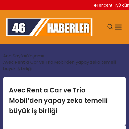
Tencent Hy3 dünya gen
ANA SAYFA
Ana Sayfa
Yaşam
Avec Rent a Car ve Trio Mobil’den yapay zeka temelli
büyük iş birliği
GÜNDEM
EKONOMI
Avec Rent a Car ve Trio
Mobil’den yapay zeka temelli
SIYASET
büyük iş birliği
TEKNOLOJI