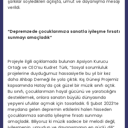
şarkılar söyledikleri açılışta, umut ve dayanışma mesajı
verildi.
“
Depremzede çocuklarımıza sanatla iyileş
me f
ırsatı
sunmayı amaçladık”
Projeyle ilgili açıklamada bulunan Apsiyon Kurucu
Ortağı ve CEO’su Kudret Türk, “Sosyal sorumluluk
projelerine duyduğumuz hassasiyetle bu yıl bir kez
daha Ahbap Derneği ile yola çıktık. Kış Güneşi Projemiz
kapsamında Hatay’da çok güzel bir müzik sınıfı açtık.
Bu sınıfı, çocuklarımızın hayal gücünü ve yaratıcılığını
desteklemek, onlara sanatın büyülü dünyasında
yepyeni ufuklar açmak için tasarladık. 6 Şubat 2023’te
meydana gelen depremin etkilerini halen hisseden
çocuklarımıza sanatla iyileşme fırsatı sunmayı
amaçladık. Biliyoruz ki müzik sadece bir melodi değil,
iyileşmenin, umudun ve dayanışmanın en güçlü dili”