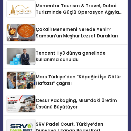
Momentur Tourism & Travel, Dubai
Turizminde Güçlü Operasyon Ağıyla
Fark Yaratıyor
Çakallı Menemeni Nerede Yenir?
Samsun’un Meşhur Lezzet Durakları
Tencent Hy3 dünya genelinde
kullanıma sunuldu
Mars Türkiye’den “Köpeğini İşe Götür
Haftası” çağrısı
Cesur Packaging, Mısır’daki Üretim
Üssünü Büyütüyor
SRV Padel Court, Türkiye’den
Dünyaya Uzanan Padel Kort