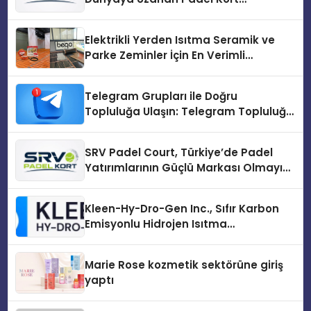
Üretiminde Güvenin Adresi
Elektrikli Yerden Isıtma Seramik ve
Parke Zeminler İçin En Verimli
Çözümler
Telegram Grupları ile Doğru
Topluluğa Ulaşın: Telegram Topluluğu
Kurduktan Sonra İlk Adım
SRV Padel Court, Türkiye’de Padel
Yatırımlarının Güçlü Markası Olmayı
Sürdürüyor
Kleen-Hy-Dro-Gen Inc., Sıfır Karbon
Emisyonlu Hidrojen Isıtma
Teknolojisinde ISO ve TSSA
Düzenleyici Onaylarını Aldı
Marie Rose kozmetik sektörüne giriş
yaptı