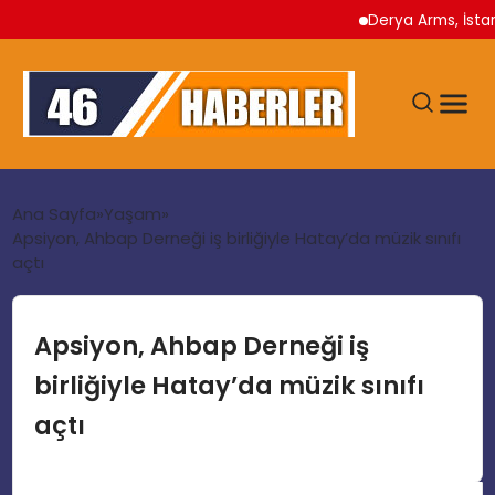
Derya Arms, İstanbul Pro
ANA SAYFA
Ana Sayfa
Yaşam
Apsiyon, Ahbap Derneği iş birliğiyle Hatay’da müzik sınıfı
açtı
GÜNDEM
EKONOMI
Apsiyon, Ahbap Derneği iş
birliğiyle Hatay’da müzik sınıfı
SIYASET
açtı
TEKNOLOJI