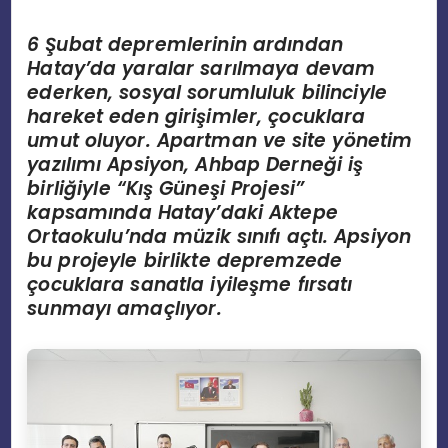
6 Şubat depremlerinin ardından
Hatay
’
da yaralar sarılmaya devam
ederken, sosyal sorumluluk bilinciyle
hareket eden girişimler, çocuklara
umut oluyor. Apartman ve site y
ö
netim
yazılımı Apsiyon, Ahbap Derneğ
i i
ş
birliğiyle
“
Kış Güneşi Projesi”
kapsamında Hatay
’
daki Aktepe
Ortaokulu
’
nda müzik sınıfı açtı. Apsiyon
bu projeyle birlikte depremzede
çocuklara sanatla iyileş
me f
ırsatı
sunmayı amaçlıyor.