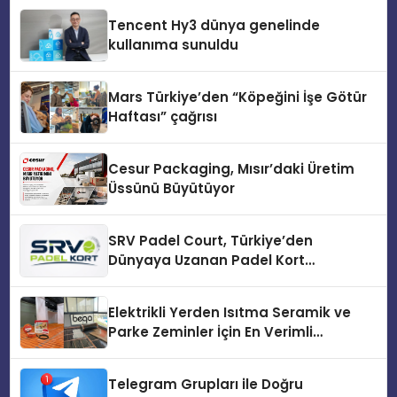
Tencent Hy3 dünya genelinde
kullanıma sunuldu
Mars Türkiye’den “Köpeğini İşe Götür
Haftası” çağrısı
Cesur Packaging, Mısır’daki Üretim
Üssünü Büyütüyor
SRV Padel Court, Türkiye’den
Dünyaya Uzanan Padel Kort
Üretiminde Güvenin Adresi
Elektrikli Yerden Isıtma Seramik ve
Parke Zeminler İçin En Verimli
Çözümler
Telegram Grupları ile Doğru