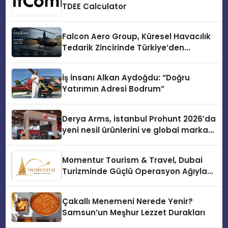
TDEE Calculator
Falcon Aero Group, Küresel Havacılık
Tedarik Zincirinde Türkiye’den
Dünyaya Açılıyor
İş İnsanı Alkan Aydoğdu: “Doğru
Yatırımın Adresi Bodrum”
Derya Arms, İstanbul Prohunt 2026’da
yeni nesil ürünlerini ve global marka
vizyonunu sergiledi
Momentur Tourism & Travel, Dubai
Turizminde Güçlü Operasyon Ağıyla
Fark Yaratıyor
Çakallı Menemeni Nerede Yenir?
Samsun’un Meşhur Lezzet Durakları