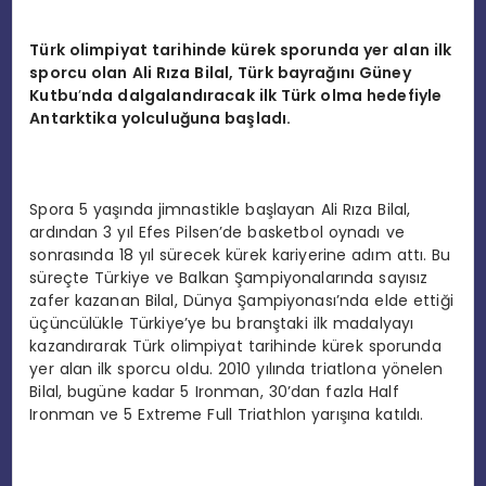
Türk olimpiyat tarihinde kürek sporunda yer alan ilk
sporcu olan Ali Rıza Bilal, Türk bayrağını Güney
Kutbu
’
nda dalgalandıracak ilk Türk olma hedefiyle
Antarktika yolculuğ
una ba
şladı.
Spora 5 yaşında jimnastikle başlayan Ali Rıza Bilal,
ardından 3 yıl Efes Pilsen’de basketbol oynadı ve
sonrasında 18 yıl sürecek kürek kariyerine adım attı. Bu
süreçte Türkiye ve Balkan Şampiyonalarında sayısız
zafer kazanan Bilal, Dünya Şampiyonası’nda elde ettiği
üçüncülükle Türkiye’ye bu branştaki ilk madalyayı
kazandırarak Türk olimpiyat tarihinde kürek sporunda
yer alan ilk sporcu oldu. 2010 yılında triatlona yönelen
Bilal, bugüne kadar 5 Ironman, 30’dan fazla Half
Ironman ve 5 Extreme Full Triathlon yarışına katıldı.