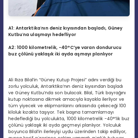
A1: Antarktika
’
nın deniz kıyısından başladı
, G
üney
Kutbu
’
na ulaşmayı hedefliyor
A2: 1000 kilometrelik, -40
°
C’ye varan dondurucu
buz çölünü yaklaşık iki ayda aşmayı planlıyor
Ali Rıza Bilal’in “Güney Kutup Projesi” adını verdiği bu
zorlu yolculuk, Antarktika’nın deniz kıyısından başladı
ve Güney Kutbu’nda son bulacak. Bilal, Türk bayrağını
kutup noktasına dikmek amacıyla kayakla ilerliyor ve
tüm yiyecek ve ekipmanlarını arkasında çekeceği 100
kiloluk kızakta taşıyor. Tek başına tamamlamayı
hedeflediği bu yolculukta, 1000 kilometrelik -40°’lik buz
çölünü yaklaşık iki ayda geçmeyi planlıyor. Yolculuk
boyunca Bilal’in ilerleyişi uydu üzerinden takip ediliyor,