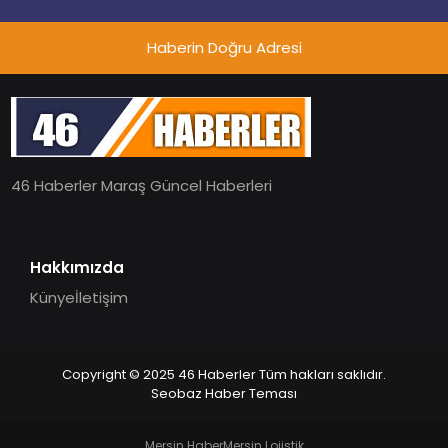
öne çıkan Madoka ailesinin yeni nesil
teknolojilerle donatılmış son modeli
Haberin Doğru Adresi
VRV kontrol ünitesi Madoka Plus
Türkiye’de satışa sunuldu. Tam
dokunmatik ekranı, mobil uygulama
desteği ve akıllı sensör entegrasyonu
sayesinde iklimlendirme sistemlerinin
yönetimini daha kolay, konforlu ve
verimli hale getiriyor. Enerji
46 Haberler Maraş Güncel Haberleri
verimliliğini artırırken modern yaşam
alanlarında teknolojiyi estetik ile bulu
Hakkımızda
Künye
İletişim
Copyright © 2025 46 Haberler Tüm hakları saklıdır.
Seobaz Haber Teması
Mersin Haber
Mersin Lojistik