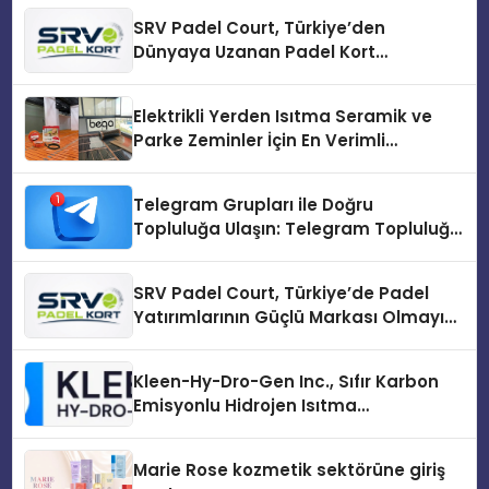
SRV Padel Court, Türkiye’den
Dünyaya Uzanan Padel Kort
Üretiminde Güvenin Adresi
Elektrikli Yerden Isıtma Seramik ve
Parke Zeminler İçin En Verimli
Çözümler
Telegram Grupları ile Doğru
Topluluğa Ulaşın: Telegram Topluluğu
Kurduktan Sonra İlk Adım
SRV Padel Court, Türkiye’de Padel
Yatırımlarının Güçlü Markası Olmayı
Sürdürüyor
Kleen-Hy-Dro-Gen Inc., Sıfır Karbon
Emisyonlu Hidrojen Isıtma
Teknolojisinde ISO ve TSSA
Düzenleyici Onaylarını Aldı
Marie Rose kozmetik sektörüne giriş