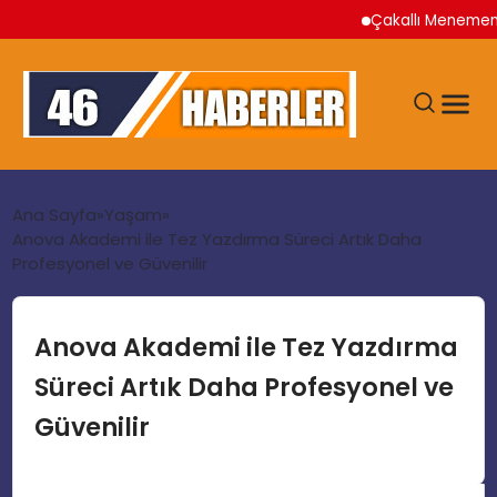
Çakallı Menemeni Nere
ANA SAYFA
Ana Sayfa
Yaşam
Anova Akademi ile Tez Yazdırma Süreci Artık Daha
Profesyonel ve Güvenilir
GÜNDEM
EKONOMI
Anova Akademi ile Tez Yazdırma
Süreci Artık Daha Profesyonel ve
SIYASET
Güvenilir
TEKNOLOJI