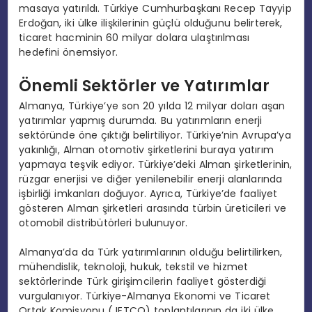
masaya yatırıldı. Türkiye Cumhurbaşkanı Recep Tayyip
Erdoğan, iki ülke ilişkilerinin güçlü olduğunu belirterek,
ticaret hacminin 60 milyar dolara ulaştırılması
hedefini önemsiyor.
Önemli Sektörler ve Yatırımlar
Almanya, Türkiye’ye son 20 yılda 12 milyar doları aşan
yatırımlar yapmış durumda. Bu yatırımların enerji
sektöründe öne çıktığı belirtiliyor. Türkiye’nin Avrupa’ya
yakınlığı, Alman otomotiv şirketlerini buraya yatırım
yapmaya teşvik ediyor. Türkiye’deki Alman şirketlerinin,
rüzgar enerjisi ve diğer yenilenebilir enerji alanlarında
işbirliği imkanları doğuyor. Ayrıca, Türkiye’de faaliyet
gösteren Alman şirketleri arasında türbin üreticileri ve
otomobil distribütörleri bulunuyor.
Almanya’da da Türk yatırımlarının olduğu belirtilirken,
mühendislik, teknoloji, hukuk, tekstil ve hizmet
sektörlerinde Türk girişimcilerin faaliyet gösterdiği
vurgulanıyor. Türkiye-Almanya Ekonomi ve Ticaret
Ortak Komisyonu (JETCO) toplantılarının da iki ülke