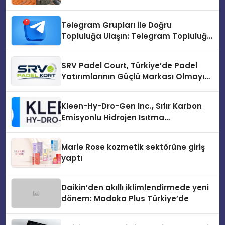
Çözümler
Telegram Grupları ile Doğru
Topluluğa Ulaşın: Telegram Topluluğu
Kurduktan Sonra İlk Adım
SRV Padel Court, Türkiye’de Padel
Yatırımlarının Güçlü Markası Olmayı
Sürdürüyor
Kleen-Hy-Dro-Gen Inc., Sıfır Karbon
Emisyonlu Hidrojen Isıtma
Teknolojisinde ISO ve TSSA
Düzenleyici Onaylarını Aldı
Marie Rose kozmetik sektörüne giriş
yaptı
Daikin’den akıllı iklimlendirmede yeni
dönem: Madoka Plus Türkiye’de