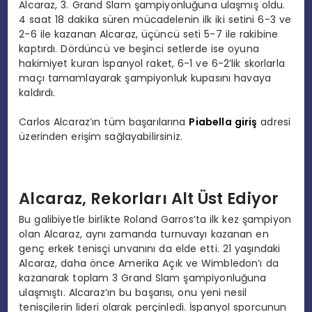
Alcaraz, 3. Grand Slam şampiyonluğuna ulaşmış oldu.
4 saat 18 dakika süren mücadelenin ilk iki setini 6-3 ve
2-6 ile kazanan Alcaraz, üçüncü seti 5-7 ile rakibine
kaptırdı. Dördüncü ve beşinci setlerde ise oyuna
hakimiyet kuran İspanyol raket, 6-1 ve 6-2’lik skorlarla
maçı tamamlayarak şampiyonluk kupasını havaya
kaldırdı.
Carlos Alcaraz’ın tüm başarılarına
Piabella giriş
adresi
üzerinden erişim sağlayabilirsiniz.
Alcaraz, Rekorları Alt Üst Ediyor
Bu galibiyetle birlikte Roland Garros’ta ilk kez şampiyon
olan Alcaraz, aynı zamanda turnuvayı kazanan en
genç erkek tenisçi unvanını da elde etti. 21 yaşındaki
Alcaraz, daha önce Amerika Açık ve Wimbledon’ı da
kazanarak toplam 3 Grand Slam şampiyonluğuna
ulaşmıştı. Alcaraz’ın bu başarısı, onu yeni nesil
tenisçilerin lideri olarak perçinledi. İspanyol sporcunun