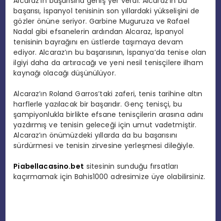
Alcaraz’ın başarısına geniş yer verdi. Alcaraz’ın bu
başarısı, İspanyol tenisinin son yıllardaki yükselişini de
gözler önüne seriyor. Garbine Muguruza ve Rafael
Nadal gibi efsanelerin ardından Alcaraz, İspanyol
tenisinin bayrağını en üstlerde taşımaya devam
ediyor. Alcaraz’ın bu başarısının, İspanya’da tenise olan
ilgiyi daha da artıracağı ve yeni nesil tenisçilere ilham
kaynağı olacağı düşünülüyor.
Alcaraz’ın Roland Garros’taki zaferi, tenis tarihine altın
harflerle yazılacak bir başarıdır. Genç tenisçi, bu
şampiyonlukla birlikte efsane tenisçilerin arasına adını
yazdırmış ve tenisin geleceği için umut vadetmiştir.
Alcaraz’ın önümüzdeki yıllarda da bu başarısını
sürdürmesi ve tenisin zirvesine yerleşmesi dileğiyle.
Piabellacasino.bet
sitesinin sunduğu fırsatları
kaçırmamak için Bahis1000 adresimize üye olabilirsiniz.