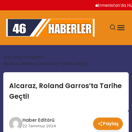
Ermenistan’da Hükümet 
ANA SAYFA
Ana Sayfa
Yaşam
Alcaraz, Roland Garros’ta Tarihe Geçti!
GÜNDEM
Alcaraz, Roland Garros’ta Tarihe
EKONOMI
Geçti!
SIYASET
Haber Editörü
Paylaş
TEKNOLOJI
22 Temmuz 2024