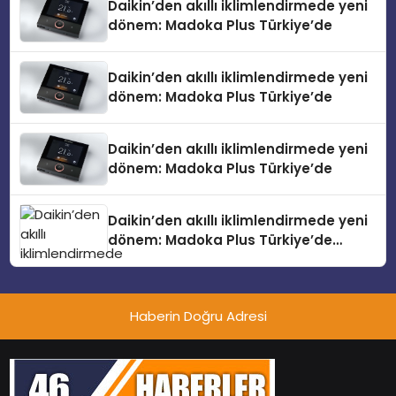
Daikin’den akıllı iklimlendirmede yeni
dönem: Madoka Plus Türkiye’de
Daikin’den akıllı iklimlendirmede yeni
dönem: Madoka Plus Türkiye’de
Daikin’den akıllı iklimlendirmede yeni
dönem: Madoka Plus Türkiye’de
Daikin’den akıllı iklimlendirmede yeni
dönem: Madoka Plus Türkiye’de
Daikin’in kullanıcı dostu tasarımıyla
öne çıkan Madoka ailesinin yeni nesil
teknolojilerle donatılmış son modeli
Haberin Doğru Adresi
VRV kontrol ünitesi Madoka Plus
Türkiye’de satışa sunuldu. Tam
dokunmatik ekranı, mobil uygulama
desteği ve akıllı sensör entegrasyonu
sayesinde iklimlendirme sistemlerinin