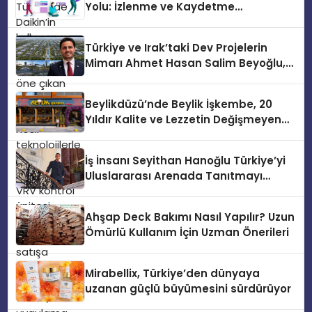
Yolu: İzlenme ve Kaydetme
VRV kontrol ünitesi Madoka Plus
Etkileşimleri
Türkiye’de satışa sunuldu. Tam
dokunmatik ekranı, mobil uygulama
Türkiye ve Irak’taki Dev Projelerin
desteği ve akıllı sensör entegrasyonu
Mimarı Ahmet Hasan Salim Beyoğlu,
sayesinde iklimlendirme sistemlerinin
10 Milyon Metrekarelik “Al Yusuf
yönetimini daha kolay, konforlu ve
Holding Industrial City” Projesini
verimli hale getiriyor. Enerji
Beylikdüzü’nde Beylik İşkembe, 20
Hayata Geçirecek
verimliliğini artırırken modern yaşam
Yıldır Kalite ve Lezzetin Değişmeyen
alanlarında teknolojiyi estetik ile bulu
Adresi
İş İnsanı Seyithan Hanoğlu Türkiye’yi
Uluslararası Arenada Tanıtmayı
Hedefliyor
Ahşap Deck Bakımı Nasıl Yapılır? Uzun
Ömürlü Kullanım İçin Uzman Önerileri
Mirabellix, Türkiye’den dünyaya
uzanan güçlü büyümesini sürdürüyor