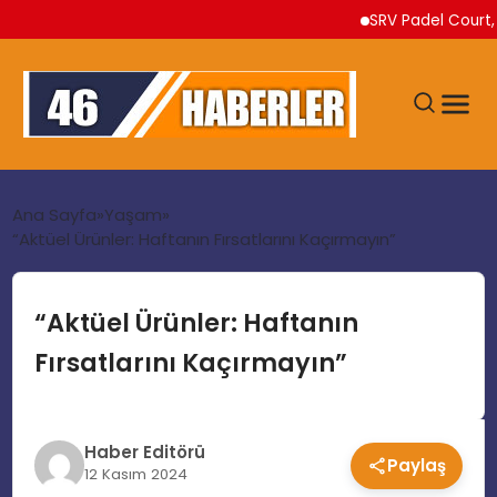
SRV Padel Court, Tür
ANA SAYFA
Ana Sayfa
Yaşam
“Aktüel Ürünler: Haftanın Fırsatlarını Kaçırmayın”
GÜNDEM
“Aktüel Ürünler: Haftanın
EKONOMI
Fırsatlarını Kaçırmayın”
SIYASET
Haber Editörü
Paylaş
TEKNOLOJI
12 Kasım 2024