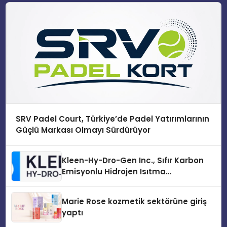
SRV Padel Court, Türkiye’de Padel Yatırımlarının
Güçlü Markası Olmayı Sürdürüyor
Kleen-Hy-Dro-Gen Inc., Sıfır Karbon
Emisyonlu Hidrojen Isıtma
Teknolojisinde ISO ve TSSA
Düzenleyici Onaylarını Aldı
Marie Rose kozmetik sektörüne giriş
yaptı