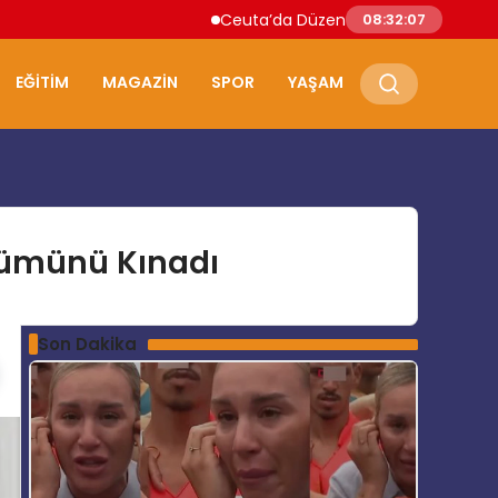
Ceuta’da Düzensiz Göçmen Akını: İspanya 
08:32:08
EĞITIM
MAGAZIN
SPOR
YAŞAM
lümünü Kınadı
Son Dakika