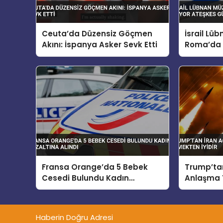
Ceuta’da Düzensiz Göçmen
İsrail Lü
Akını: İspanya Asker Sevk Etti
Roma’da 
Ateşkes
Fransa Orange’da 5 Bebek
Trump’tan
Cesedi Bulundu Kadın
Anlaşma Y
Gözaltına Alındı
Haberin Doğru Adresi