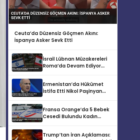
Ceuta’da Düzensiz Göçmen Akını:
İspanya Asker Sevk Etti
İsrail Lübnan Müzakereleri
Roma’da Devam Ediyor
Ateşkes Gündemde
Ermenistan’da Hükümet
İstifa Etti Nikol Paşinyan
Yeniden Başbakan Atandı
Fransa Orange’da 5 Bebek
Cesedi Bulundu Kadın
Gözaltına Alındı
Trump’tan İran Açıklaması: