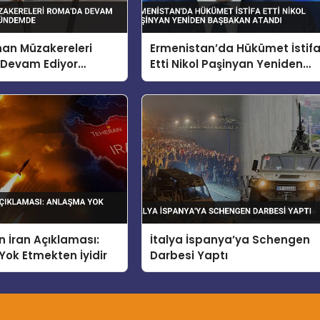
bnan Müzakereleri
Ermenistan’da Hükümet İstif
Devam Ediyor
Etti Nikol Paşinyan Yeniden
 Gündemde
Başbakan Atandı
 İran Açıklaması:
İtalya İspanya’ya Schengen
ok Etmekten İyidir
Darbesi Yaptı