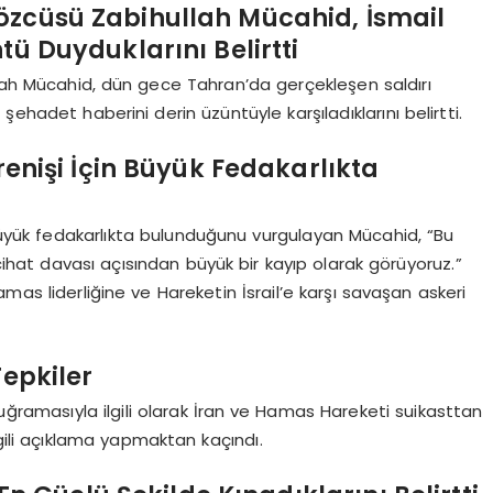
özcüsü Zabihullah Mücahid, İsmail
ü Duyduklarını Belirtti
lah Mücahid, dün gece Tahran’da gerçekleşen saldırı
ehadet haberini derin üzüntüyle karşıladıklarını belirtti.
renişi İçin Büyük Fedakarlıkta
n büyük fedakarlıkta bulunduğunu vurgulayan Mücahid, “Bu
hat davası açısından büyük bir kayıp olarak görüyoruz.”
 Hamas liderliğine ve Hareketin İsrail’e karşı savaşan askeri
Tepkiler
 uğramasıyla ilgili olarak İran ve Hamas Hareketi suikasttan
a ilgili açıklama yapmaktan kaçındı.