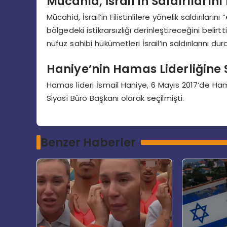
Mücahid, İsrail’in Saldırılarını
Mücahid, İsrail’in Filistinlilere yönelik saldırıların
bölgedeki istikrarsızlığı derinleştireceğini beli
nüfuz sahibi hükümetleri İsrail’in saldırılarını 
Haniye’nin Hamas Liderliğine 
Hamas lideri İsmail Haniye, 6 Mayıs 2017’de Ha
Siyasi Büro Başkanı olarak seçilmişti.
Benzer Haberler