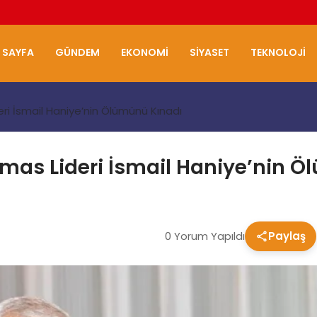
 SAYFA
GÜNDEM
EKONOMI
SIYASET
TEKNOLOJI
i İsmail Haniye’nin Ölümünü Kınadı
as Lideri İsmail Haniye’nin Ö
0 Yorum Yapıldı
Paylaş