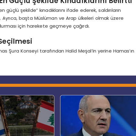
 En Güçlü Şekilde Kınadıklarını Belirtti
ı “en güçlü şekilde” kınadıklarını ifade ederek, saldırıların
rtti. Ayrıca, başta Müslüman ve Arap ülkeleri olmak üzere
durdurması için harekete geçmeye çağırdı.
Seçilmesi
mas Şura Konseyi tarafından Halid Meşal’in yerine Hamas’ın