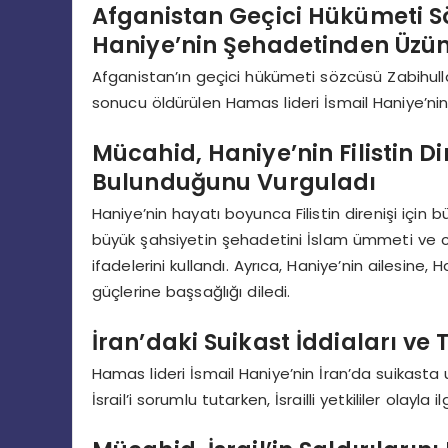
Afganistan Geçici Hükümeti S
Haniye’nin Şehadetinden Üzünt
Afganistan’ın geçici hükümeti sözcüsü Zabihul
sonucu öldürülen Hamas lideri İsmail Haniye’nin ş
Mücahid, Haniye’nin Filistin Di
Bulunduğunu Vurguladı
Haniye’nin hayatı boyunca Filistin direnişi içi
büyük şahsiyetin şehadetini İslam ümmeti ve ci
ifadelerini kullandı. Ayrıca, Haniye’nin ailesine,
güçlerine başsağlığı diledi.
İran’daki Suikast İddiaları ve 
Hamas lideri İsmail Haniye’nin İran’da suikasta
İsrail’i sorumlu tutarken, İsrailli yetkililer olayl