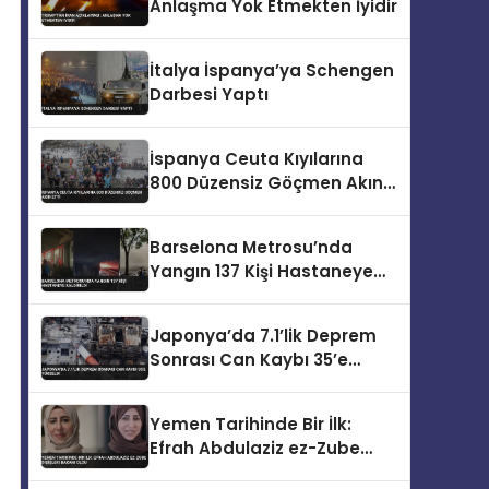
Anlaşma Yok Etmekten İyidir
İtalya İspanya’ya Schengen
Darbesi Yaptı
İspanya Ceuta Kıyılarına
800 Düzensiz Göçmen Akın
Etti
Barselona Metrosu’nda
Yangın 137 Kişi Hastaneye
Kaldırıldı
Japonya’da 7.1’lik Deprem
Sonrası Can Kaybı 35’e
Yükseldi
Yemen Tarihinde Bir İlk:
Efrah Abdulaziz ez-Zube
Dışişleri Bakanı Oldu