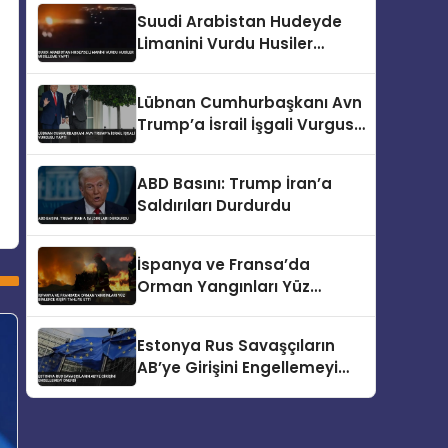
Suudi Arabistan Hudeyde
Limanini Vurdu Husiler
Misilleme Yapti
Lübnan Cumhurbaşkanı Avn
Trump’a İsrail İşgali Vurgusu
Yaptı
ABD Basını: Trump İran’a
Saldırıları Durdurdu
İspanya ve Fransa’da
Orman Yangınları Yüz
Binlerce Kişiyi Tahliye Etti
Estonya Rus Savaşçıların
AB’ye Girişini Engellemeyi
Önerdi