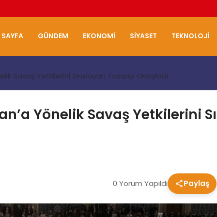
 SAYFA
GÜNDEM
EKONOMI
SIYASET
TEKNOLOJI
elik Savaş Yetkilerini Sınırlayan Tasarıyı Onayladı
ran’a Yönelik Savaş Yetkilerini S
0 Yorum Yapıldı
Paylaş