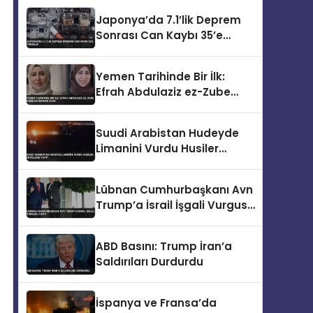
Japonya’da 7.1’lik Deprem
Sonrası Can Kaybı 35’e
Yükseldi
Yemen Tarihinde Bir İlk:
Efrah Abdulaziz ez-Zube
Dışişleri Bakanı Oldu
Suudi Arabistan Hudeyde
Limanini Vurdu Husiler
Misilleme Yapti
Lübnan Cumhurbaşkanı Avn
Trump’a İsrail İşgali Vurgusu
Yaptı
ABD Basını: Trump İran’a
Saldırıları Durdurdu
İspanya ve Fransa’da