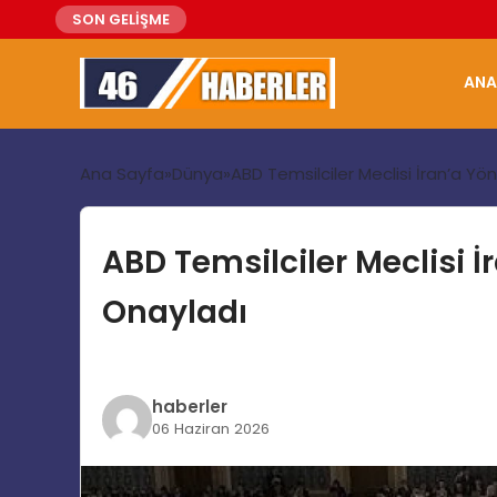
SON GELİŞME
ANA
Ana Sayfa
Dünya
ABD Temsilciler Meclisi İran’a Yön
ABD Temsilciler Meclisi İ
Onayladı
haberler
06 Haziran 2026