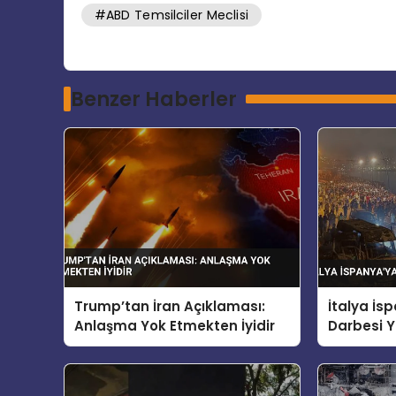
#ABD Temsilciler Meclisi
Benzer Haberler
Trump’tan İran Açıklaması:
İtalya İ
Anlaşma Yok Etmekten İyidir
Darbesi Y