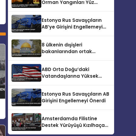
Orman Yangınları Yüz
Binlerce Kişiyi Tahliye Etti
Estonya Rus Savaşçıların
AB’ye Girişini Engellemeyi
Önerdi
8 ülkenin dışişleri
bakanlarından ortak
Mescid-i Aksa açıklaması
ABD Orta Doğu’daki
Vatandaşlarına Yüksek
Seyahat Uyarısı Yaptı
Estonya Rus Savaşçıların AB
Girişini Engellemeyi Önerdi
Amsterdamda Filistine
Destek Yürüyüşü Kızılhaça
Çağrı Yapıldı