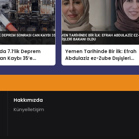
a 7.1’lik Deprem
Yemen Tarihinde Bir İlk: Efrah
an Kaybı 35’e
Abdulaziz ez-Zube Dışişleri
Bakanı Oldu
Hakkımızda
Künye
İletişim