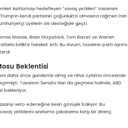
emleri kısıtlamayı hedefleyen “savaş yetkileri” tasarısını
an Trump’ın kendi partisinin çoğunlukta olmasına rağmen İran
 Cumhuriyetçi üyelerin de desteğiyle geçti.
mas Massie, Brian Fitzpatrick, Tom Barret ve Warren
tlarla birlikte hareket etti. Bu durum, tasarının parti ayrımı
erdi.
tosu Beklentisi
rısını daha önce gündeme almış ve nihai oylama öncesinde
çirmişti. Tasarının Senato’dan da geçmesi halinde, ABD
 bekleniyor.
tasarıyı veto edeceğine kesin gözüyle bakıyor. Bu
vaş yetkilerini sınırlama çabalarına karşı bir direnç