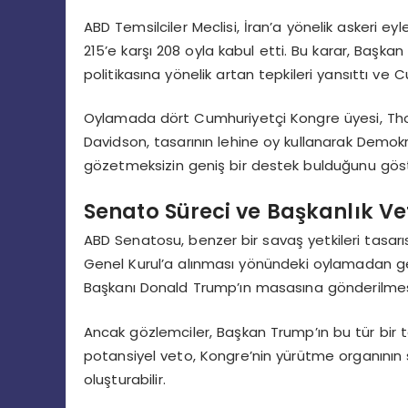
ABD Temsilciler Meclisi, İran’a yönelik askeri eyl
215’e karşı 208 oyla kabul etti. Bu karar, Başk
politikasına yönelik artan tepkileri yansıttı ve
Oylamada dört Cumhuriyetçi Kongre üyesi, Tho
Davidson, tasarının lehine oy kullanarak Demokra
gözetmeksizin geniş bir destek bulduğunu göst
Senato Süreci ve Başkanlık Ve
ABD Senatosu, benzer bir savaş yetkileri tasa
Genel Kurul’a alınması yönündeki oylamadan ge
Başkanı Donald Trump’ın masasına gönderilmesi
Ancak gözlemciler, Başkan Trump’ın bu tür bir 
potansiyel veto, Kongre’nin yürütme organının sa
oluşturabilir.