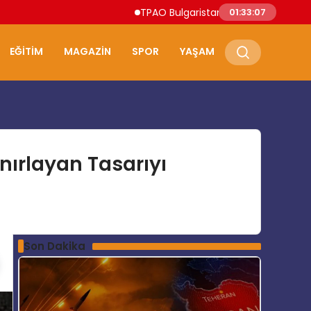
TPAO Bulgaristan Sularında Petrol ve Doğ
01:33:08
EĞITIM
MAGAZIN
SPOR
YAŞAM
ınırlayan Tasarıyı
Son Dakika