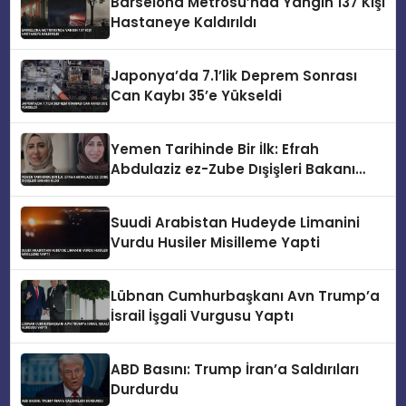
Barselona Metrosu’nda Yangın 137 Kişi
Hastaneye Kaldırıldı
Japonya’da 7.1’lik Deprem Sonrası
Can Kaybı 35’e Yükseldi
Yemen Tarihinde Bir İlk: Efrah
Abdulaziz ez-Zube Dışişleri Bakanı
Oldu
Suudi Arabistan Hudeyde Limanini
Vurdu Husiler Misilleme Yapti
Lübnan Cumhurbaşkanı Avn Trump’a
İsrail İşgali Vurgusu Yaptı
ABD Basını: Trump İran’a Saldırıları
Durdurdu