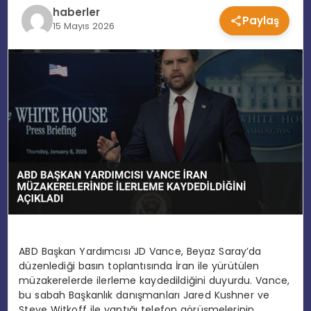
haberler
Paylaş
EĞITIM
15 Mayıs 2026
MAGAZIN
SPOR
YAŞAM
ABD Başkan Yardımcısı JD Vance, Beyaz Saray’da
düzenlediği basın toplantısında İran ile yürütülen
müzakerelerde ilerleme kaydedildiğini duyurdu. Vance,
bu sabah Başkanlık danışmanları Jared Kushner ve
Steve Witkoff ile yaptığı telefon görüşmelerinin