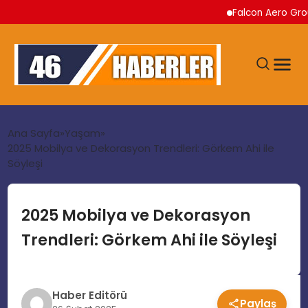
Falcon Aero Group, Kür
ANA SAYFA
Ana Sayfa
Yaşam
2025 Mobilya ve Dekorasyon Trendleri: Görkem Ahi ile
Söyleşi
GÜNDEM
EKONOMI
2025 Mobilya ve Dekorasyon
Trendleri: Görkem Ahi ile Söyleşi
SIYASET
TEKNOLOJI
Haber Editörü
Paylaş