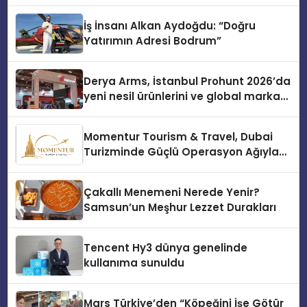
İş İnsanı Alkan Aydoğdu: “Doğru
Yatırımın Adresi Bodrum”
Derya Arms, İstanbul Prohunt 2026’da
yeni nesil ürünlerini ve global marka
vizyonunu sergiledi
Momentur Tourism & Travel, Dubai
Turizminde Güçlü Operasyon Ağıyla
Fark Yaratıyor
Çakallı Menemeni Nerede Yenir?
Samsun’un Meşhur Lezzet Durakları
Tencent Hy3 dünya genelinde
kullanıma sunuldu
Mars Türkiye’den “Köpeğini İşe Götür