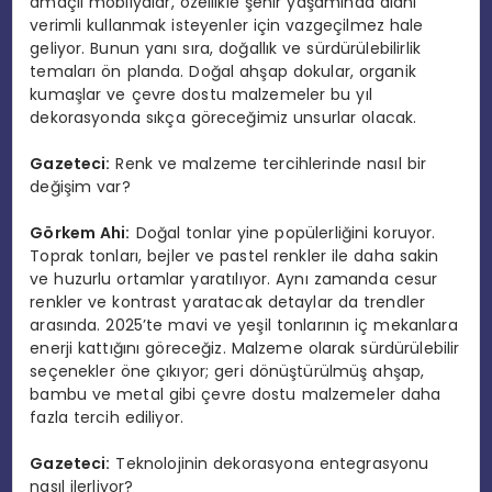
amaçlı mobilyalar, özellikle şehir yaşamında alanı
verimli kullanmak isteyenler için vazgeçilmez hale
geliyor. Bunun yanı sıra, doğallık ve sürdürülebilirlik
temaları ön planda. Doğal ahşap dokular, organik
kumaşlar ve çevre dostu malzemeler bu yıl
dekorasyonda sıkça göreceğimiz unsurlar olacak.
Gazeteci:
Renk ve malzeme tercihlerinde nasıl bir
değişim var?
Görkem Ahi:
Doğal tonlar yine popülerliğini koruyor.
Toprak tonları, bejler ve pastel renkler ile daha sakin
ve huzurlu ortamlar yaratılıyor. Aynı zamanda cesur
renkler ve kontrast yaratacak detaylar da trendler
arasında. 2025’te mavi ve yeşil tonlarının iç mekanlara
enerji kattığını göreceğiz. Malzeme olarak sürdürülebilir
seçenekler öne çıkıyor; geri dönüştürülmüş ahşap,
bambu ve metal gibi çevre dostu malzemeler daha
fazla tercih ediliyor.
Gazeteci:
Teknolojinin dekorasyona entegrasyonu
nasıl ilerliyor?