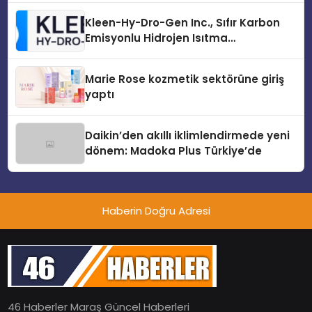
Kleen-Hy-Dro-Gen Inc., Sıfır Karbon
Emisyonlu Hidrojen Isıtma
Teknolojisinde ISO ve TSSA
Düzenleyici Onaylarını Aldı
Marie Rose kozmetik sektörüne giriş
yaptı
Daikin’den akıllı iklimlendirmede yeni
dönem: Madoka Plus Türkiye’de
Haberin Doğru Adresi
46 Haberler Maraş Güncel Haberleri