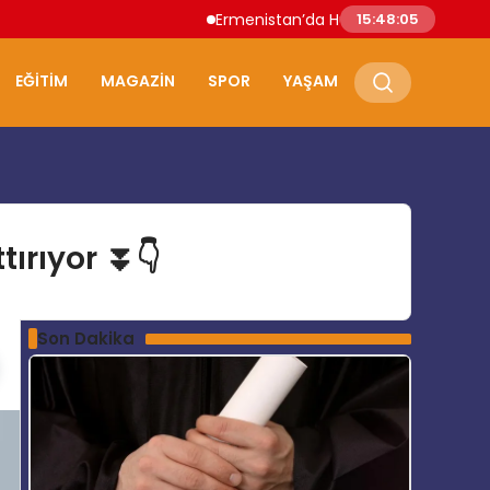
Ermenistan’da Hükümet İstifa Etti Nikol P
15:48:06
EĞITIM
MAGAZIN
SPOR
YAŞAM
tırıyor ⏬👇
Son Dakika