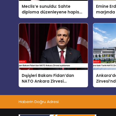
Meclis’e sunuldu: Sahte
Emine Er
diploma düzenleyene hapis
marjında 
cezası geliyor
eşleri “Ço
Güvenlik”
Dışişleri Bakanı Fidan’dan
Ankara’da
NATO Ankara Zirvesi
Zirvesi’nd
açıklaması
Haberin Doğru Adresi