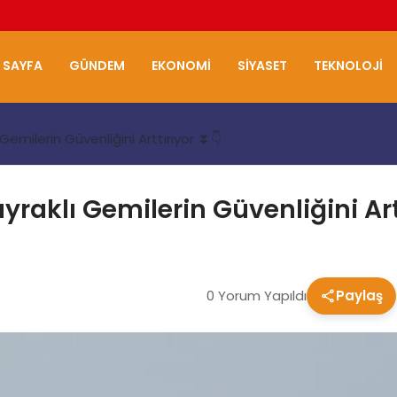
 SAYFA
GÜNDEM
EKONOMI
SIYASET
TEKNOLOJI
Gemilerin Güvenliğini Arttırıyor ⏬👇
raklı Gemilerin Güvenliğini Art
0 Yorum Yapıldı
Paylaş