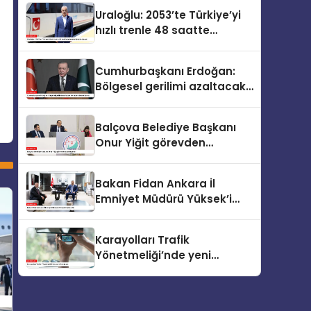
Uraloğlu: 2053’te Türkiye’yi
hızlı trenle 48 saatte
gezmek mümkün olacak
Cumhurbaşkanı Erdoğan:
Bölgesel gerilimi azaltacak
her adımı destekliyoruz
Balçova Belediye Başkanı
Onur Yiğit görevden
uzaklaştırıldı
Bakan Fidan Ankara İl
Emniyet Müdürü Yüksek’i
kabul etti
Karayolları Trafik
Yönetmeliği’nde yeni
düzenleme