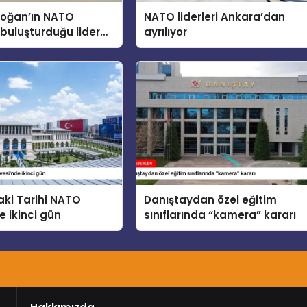
doğan’ın NATO
NATO liderleri Ankara’dan
buluşturduğu lider
ayrılıyor
cuklar, Teknoloji ve
 konusunu ele aldı
ki Tarihi NATO
Danıştaydan özel eğitim
e ikinci gün
sınıflarında “kamera” kararı