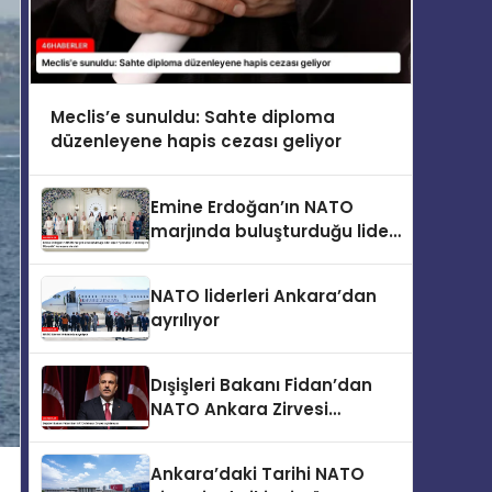
Meclis’e sunuldu: Sahte diploma
düzenleyene hapis cezası geliyor
Emine Erdoğan’ın NATO
marjında buluşturduğu lider
eşleri “Çocuklar, Teknoloji ve
Güvenlik” konusunu ele aldı
NATO liderleri Ankara’dan
ayrılıyor
Dışişleri Bakanı Fidan’dan
NATO Ankara Zirvesi
açıklaması
Ankara’daki Tarihi NATO