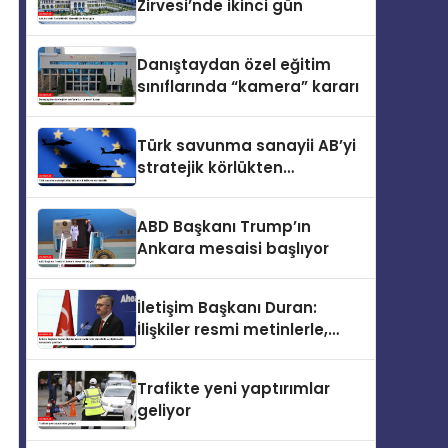
Zirvesi’nde ikinci gün
Danıştaydan özel eğitim
sınıflarında “kamera” kararı
Türk savunma sanayii AB’yi
stratejik körlükten
kurtarabilir
ABD Başkanı Trump’ın
Ankara mesaisi başlıyor
İletişim Başkanı Duran:
İlişkiler resmi metinlerle,
zirvelerle ve diplomatik
temaslarla şekillenir
Trafikte yeni yaptırımlar
geliyor