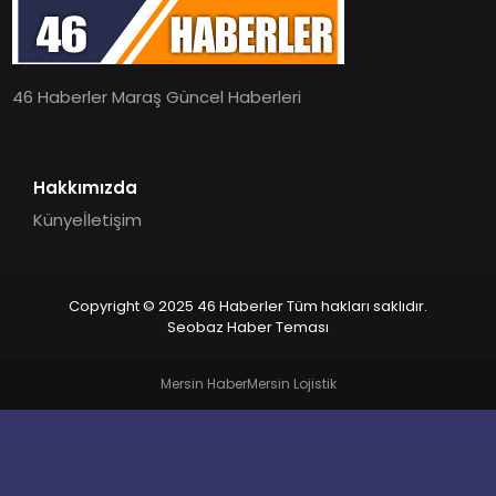
EĞITIM
46 Haberler Maraş Güncel Haberleri
MAGAZIN
SPOR
Hakkımızda
Künye
İletişim
YAŞAM
Copyright © 2025 46 Haberler Tüm hakları saklıdır.
Seobaz Haber Teması
Mersin Haber
Mersin Lojistik