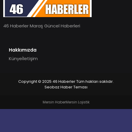
EĞITIM
46 Haberler Maraş Güncel Haberleri
MAGAZIN
SPOR
Hakkımızda
Künye
İletişim
YAŞAM
Copyright © 2025 46 Haberler Tüm hakları saklıdır.
Seobaz Haber Teması
Mersin Haber
Mersin Lojistik