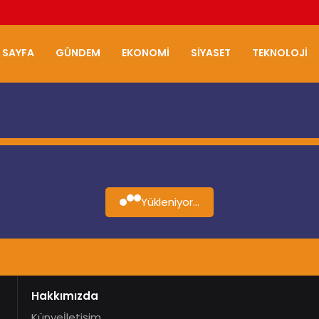
 SAYFA
GÜNDEM
EKONOMI
SIYASET
TEKNOLOJI
Yükleniyor...
Hakkımızda
Künye
İletişim