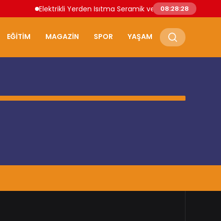
Elektrikli Yerden Isıtma Seramik ve Parke Zeminler İçin
08:28:28
EĞITIM
MAGAZIN
SPOR
YAŞAM