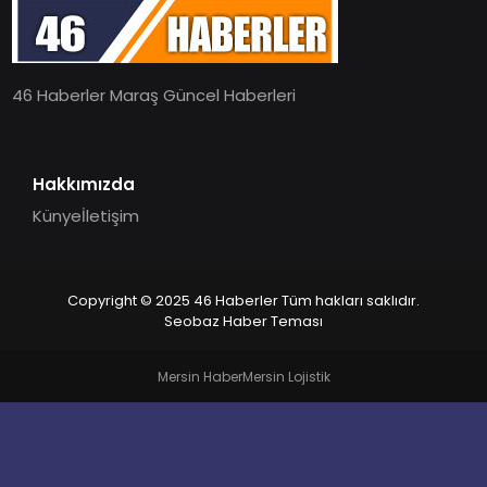
EĞITIM
46 Haberler Maraş Güncel Haberleri
MAGAZIN
SPOR
Hakkımızda
Künye
İletişim
YAŞAM
Copyright © 2025 46 Haberler Tüm hakları saklıdır.
Seobaz Haber Teması
Mersin Haber
Mersin Lojistik