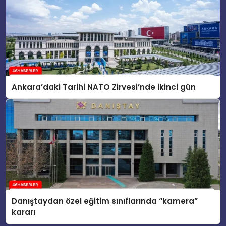
Ankara’daki Tarihi NATO Zirvesi’nde ikinci gün
Danıştaydan özel eğitim sınıflarında “kamera”
kararı