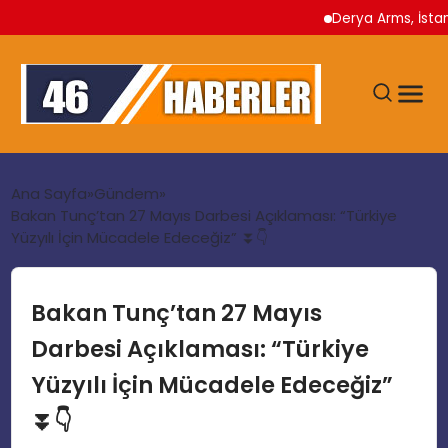
Derya Arms, İstanbul 
ANA SAYFA
Ana Sayfa
Gündem
Bakan Tunç’tan 27 Mayıs Darbesi Açıklaması: “Türkiye
Yüzyılı İçin Mücadele Edeceğiz” ⏬👇
GÜNDEM
EKONOMI
Bakan Tunç’tan 27 Mayıs
Darbesi Açıklaması: “Türkiye
SIYASET
Yüzyılı İçin Mücadele Edeceğiz”
⏬👇
TEKNOLOJI